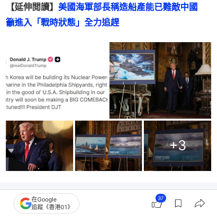
【延伸閲讀】
美國海軍部長稱造船產能已難敵中國　
籲進入「戰時狀態」全力追趕
+
3
37
在Google
追蹤《香港01》