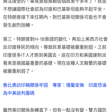
無法接受的，畢竟莫迪推動這個政策十多年了，就是
不想讓國際社會認為印度和巴基斯坦能夠平起平坐。
在特朗普接下來任期內，對巴基斯坦關係可能也不會
發生劇烈扭轉。
第三，特朗普對H-1B簽證的變化，再加上美西方社會
反印度移民的傾向，導致民意基礎被嚴重削弱。之前
印度很多IT人才跑到美國去，這在印方和美國建制派
看來是兩國最重要的基礎。現在這種人文聯繫的基礎
被嚴重削弱了。
魯比奧訪印稱關係牢固 專家：僅屬安撫 印度恐淪
為中美談判籌碼
雖然美印關係急轉直下，但有一點沒有變，雙方國防