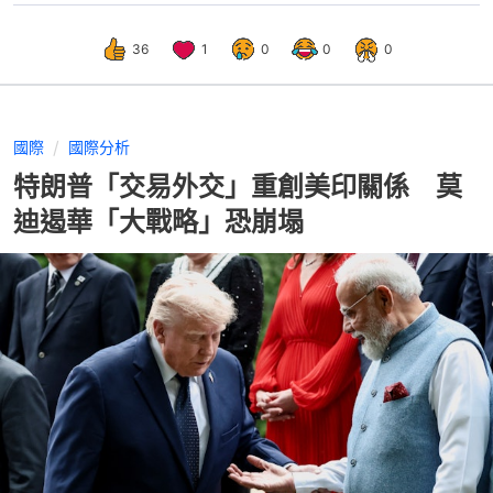
36
1
0
0
0
國際
國際分析
特朗普「交易外交」重創美印關係 莫
迪遏華「大戰略」恐崩塌