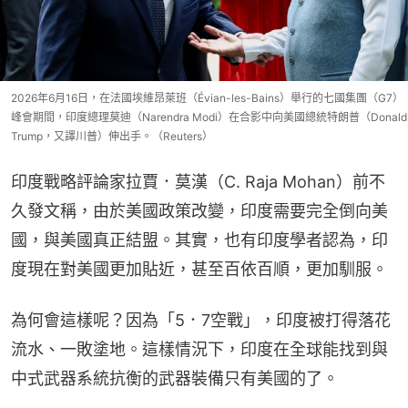
2026年6月16日，在法國埃維昂萊班（Évian-les-Bains）舉行的七國集團（G7）
峰會期間，印度總理莫迪（Narendra Modi）在合影中向美國總統特朗普（Donald
Trump，又譯川普）伸出手。（Reuters）
‌印度戰略評論家拉賈．莫漢（C. Raja Mohan）‌前不
久發文稱，由於美國政策改變，印度需要完全倒向美
國，與美國真正結盟。其實，也有印度學者認為，印
度現在對美國更加貼近，甚至百依百順，更加馴服。
為何會這樣呢？因為「5．7空戰」，印度被打得落花
流水、一敗塗地。這樣情況下，印度在全球能找到與
中式武器系統抗衡的武器裝備只有美國的了。