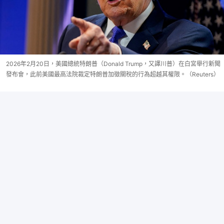
2026年2月20日，美國總統特朗普（Donald Trump，又譯川普）在白宮舉行新聞
發布會，此前美國最高法院裁定特朗普加徵關稅的行為超越其權限。（Reuters）