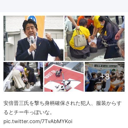
+
8
安倍晋三氏を撃ち身柄確保された犯人、服装からす
るとチー牛っぽいな。
pic.twitter.com/7TvAbMYKoi