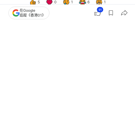
5
0
1
6
1
91
在Google
追蹤《香港01》
國際
國際分析
白宮記者晚宴槍擊｜特朗普三次遇刺背
後是「病入骨髓」的美國