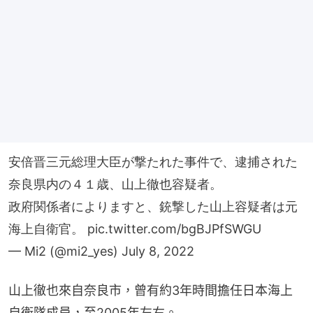
安倍晋三元総理大臣が撃たれた事件で、逮捕された
奈良県内の４１歳、山上徹也容疑者。
政府関係者によりますと、銃撃した山上容疑者は元
海上自衛官。
pic.twitter.com/bgBJPfSWGU
— Mi2 (@mi2_yes)
July 8, 2022
山上徹也來自奈良市，曾有約3年時間擔任日本海上
自衛隊成員，至2005年左右。