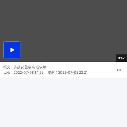
播
放
0:42
總
影
共
片
時
撰文：
許懿安 歐敬洛 成依華
間
出版：
2022-07-08 14:25
更新：
2022-07-08 22:21