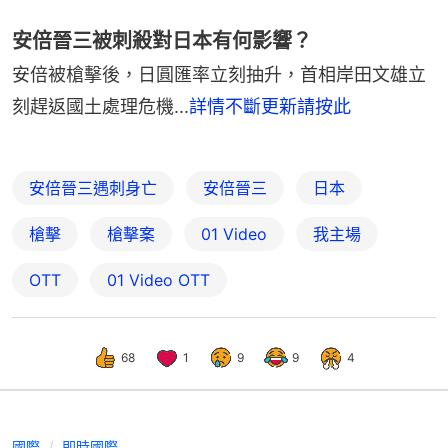
安倍晉三被刺殺對日本有何影響？
安倍被槍擊後，日圓匯率立刻抽升，首相岸田文雄立
刻趕返國土處理危機...
詳情不斷更新請按此
安倍晉三遇刺身亡
安倍晉三
日本
槍擊
槍擊案
01 Video
我主場
OTT
01‌ ‌Video‌ ‌OTT
68
1
9
9
4
國際
即時國際