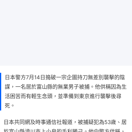
日本警方7月14日搗破一宗企圖持刀無差別襲擊的陰
謀，一名居於富山縣的無業男子被捕。他供稱因為生
活困苦而有輕生念頭，並準備到東京進行襲擊後尋
死。
日本共同網及時事通信社報道，被捕疑犯為53歲、居
於富山縣滑川市上小泉的毛利勝己。他向警方供稱，