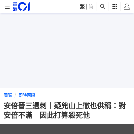
繁
|
简
國際
即時國際
安倍晉三遇刺｜疑兇山上徹也供稱：對
安倍不滿 因此打算殺死他