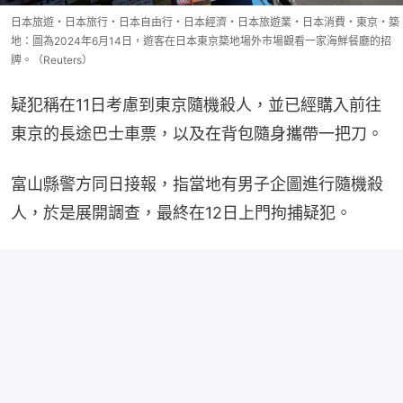
日本旅遊・日本旅行・日本自由行・日本經濟・日本旅遊業・日本消費・東京・築
地：圖為2024年6月14日，遊客在日本東京築地場外市場觀看一家海鮮餐廳的招
牌。（Reuters）
疑犯稱在11日考慮到東京隨機殺人，並已經購入前往
東京的長途巴士車票，以及在背包隨身攜帶一把刀。
富山縣警方同日接報，指當地有男子企圖進行隨機殺
人，於是展開調查，最終在12日上門拘捕疑犯。