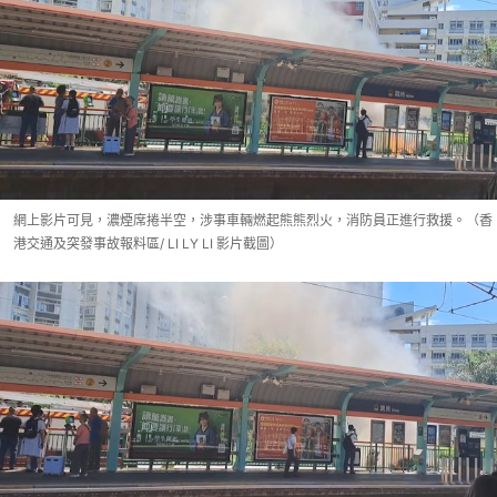
網上影片可見，濃煙席捲半空，涉事車輛燃起熊熊烈火，消防員正進行救援。（香
港交通及突發事故報料區/ LI LY LI 影片截圖）