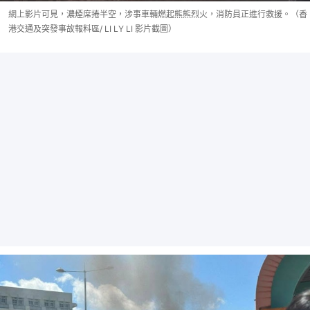
網上影片可見，濃煙席捲半空，涉事車輛燃起熊熊烈火，消防員正進行救援。（香
港交通及突發事故報料區/ LI LY LI 影片截圖）