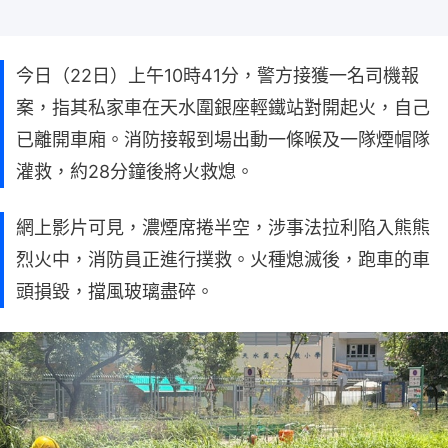
今日（22日）上午10時41分，警方接獲一名司機報
案，指其私家車在天水圍銀座輕鐵站對開起火，自己
已離開車廂。消防接報到場出動一條喉及一隊煙帽隊
灌救，約28分鐘後將火救熄。
網上影片可見，濃煙席捲半空，涉事法拉利陷入熊熊
烈火中，消防員正進行撲救。火種熄滅後，跑車的車
頭損毀，擋風玻璃盡碎。