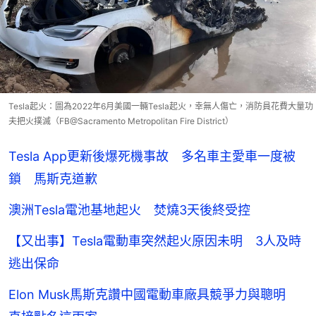
Tesla起火：圖為2022年6月美國一輛Tesla起火，幸無人傷亡，消防員花費大量功
夫把火撲滅（FB@Sacramento Metropolitan Fire District）
Tesla App更新後爆死機事故 多名車主愛車一度被
鎖 馬斯克道歉
澳洲Tesla電池基地起火 焚燒3天後終受控
【又出事】Tesla電動車突然起火原因未明 3人及時
逃出保命
Elon Musk馬斯克讚中國電動車廠具競爭力與聰明