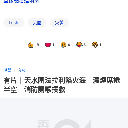
直接點名這兩家
Tesla
美國
火警
18
1
9
8
1
港聞
突發
有片｜天水圍法拉利陷火海 濃煙席捲
半空 消防開喉撲救