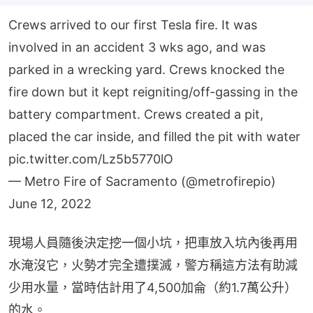
Crews arrived to our first Tesla fire. It was
involved in an accident 3 wks ago, and was
parked in a wrecking yard. Crews knocked the
fire down but it kept reigniting/off-gassing in the
battery compartment. Crews created a pit,
placed the car inside, and filled the pit with water
pic.twitter.com/Lz5b5770lO
— Metro Fire of Sacramento (@metrofirepio)
June 12, 2022
現場人員隨後決定挖一個小坑，把車放入坑內後再用
水淹沒它，火勢才完全遭撲滅，警方稱這方法有助減
少用水量，當時估計用了4,500加侖（約1.7萬公升）
的水。