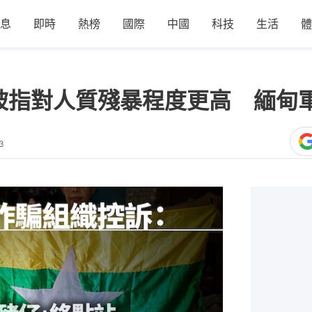
息
即時
熱榜
國際
中國
科技
生活
體
被指對人質殘暴程度更高 緬甸
3