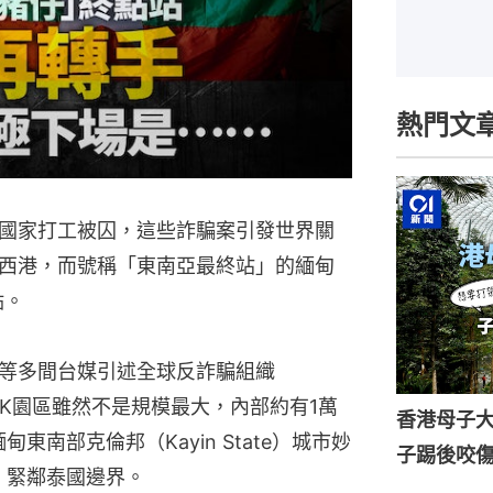
熱門文
國家打工被囚，這些詐騙案引發世界關
西港，而號稱「東南亞最終站」的緬甸
點。
lk》等多間台媒引述全球反詐騙組織
甸KK園區雖然不是規模最大，內部約有1萬
香港母子
東南部克倫邦（Kayin State）城市妙
子踢後咬
），緊鄰泰國邊界。