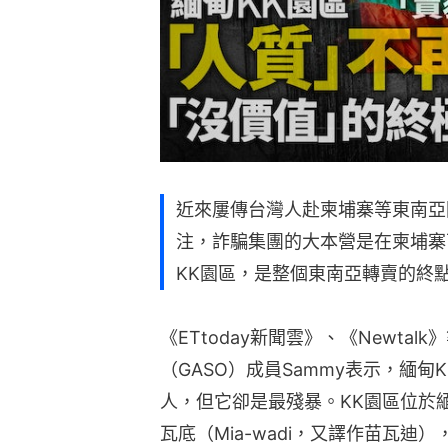
近來屢傳台灣人赴柬埔寨等東南亞
注，詐騙集團的大本營是在柬埔寨
KK園區，是整個東南亞轉賣的終
《ETtoday新聞雲》、《Newta
（GASO）成員Sammy表示，緬
人，但它卻是最殘暴。KK園區位於緬甸
瓦底（Mia-wadi，又譯作苗瓦迪