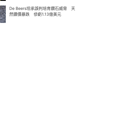
De Beers坦承誤判培育鑽石威脅 天
然鑽價暴跌 慘虧1.13億美元