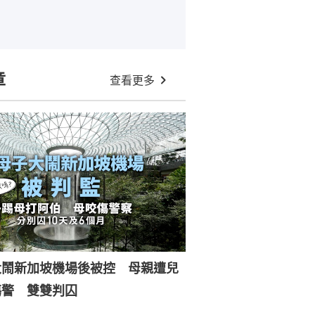
章
查看更多
大鬧新加坡機場後被控 母親遭兒
傷警 雙雙判囚