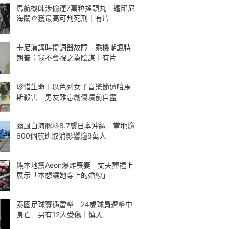
馬航機師涉偷運7萬粒搖頭丸 遭印尼
海關查獲最高可判死刑｜有片
卡尼演講時提詞器故障 乘機嘲諷特
朗普：我不會視之為陰謀｜有片
珍惜生命︱以色列女子音樂節遭哈馬
斯殺害 男友難忘創傷墳前自盡
颱風白海豚料8.7襲日本沖繩 當地逾
600個航班取消影響逾9萬人
熊本地震Aeon爆炸喪妻 丈夫葬禮上
展示「本想讓她穿上的婚紗」
泰國足球賽遇雷擊 24歲球員遭擊中
身亡 另有12人受傷｜慎入