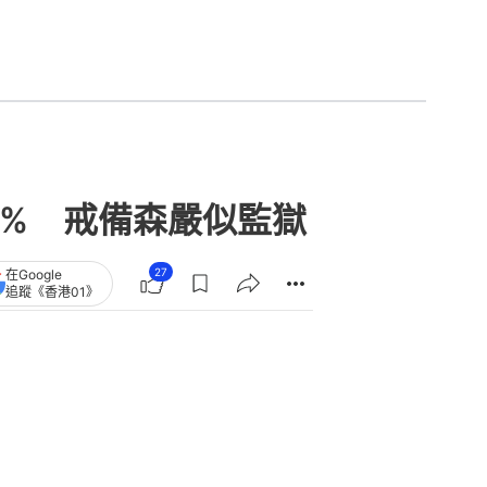
0% 戒備森嚴似監獄
27
在Google
追蹤《香港01》