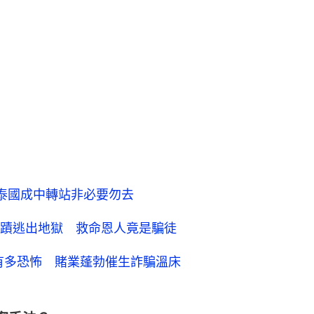
：泰國成中轉站非必要勿去
蹟逃出地獄 救命恩人竟是騙徒
有多恐怖 賭業蓬勃催生詐騙溫床