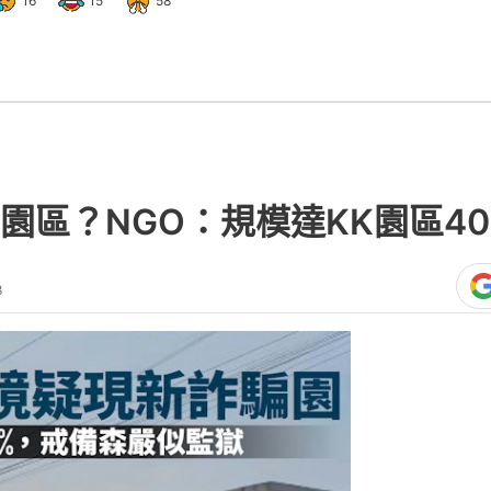
16
15
58
園區？NGO：規模達KK園區4
8