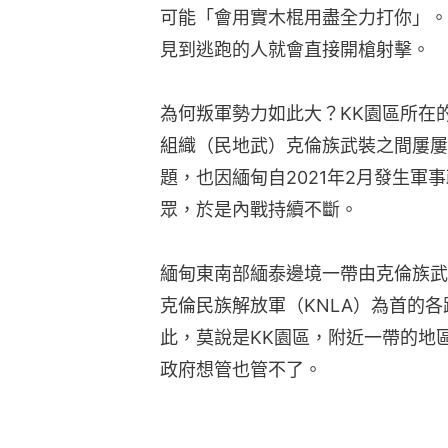
可能「會用實木棍用盡全力打你」。
見到逃跑的人就會直接開槍射擊。
為何叛軍勢力如此大？KK園區所在
組織（民地武）克倫族武裝之間屢屢
題，也因緬甸自2021年2月發生軍
眾，於是內戰持續不斷。
緬甸東南部緬泰邊境一帶由克倫族武
克倫民族解放軍（KNLA）為首的
此，莫說是KK園區，附近一帶的地
政府想管也管不了。