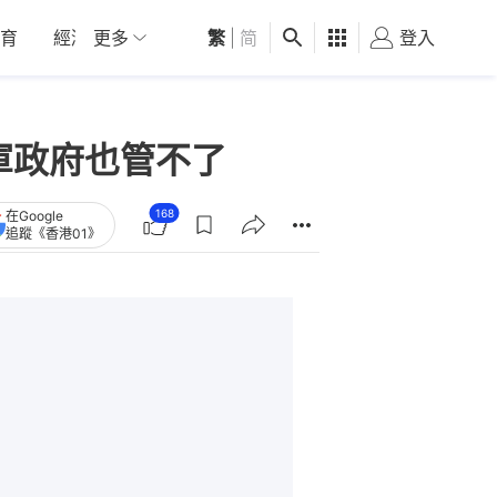
育
經濟
更多
01深圳
繁
觀點
|
简
健康
好食玩飛
登入
女
軍政府也管不了
168
在Google
追蹤《香港01》