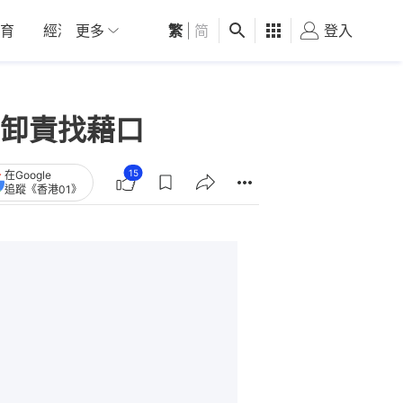
育
經濟
更多
01深圳
繁
觀點
|
简
健康
好食玩飛
登入
女
卸責找藉口
15
在Google
追蹤《香港01》