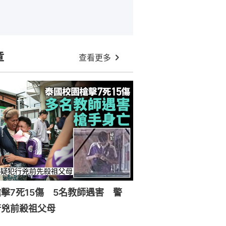
章
查看更多
擊7死15傷 5名教師遇害 警
行兇前殺祖父母