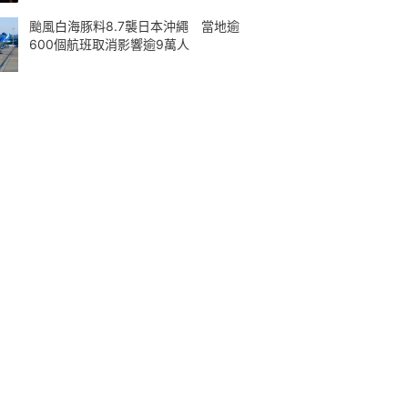
颱風白海豚料8.7襲日本沖繩 當地逾
600個航班取消影響逾9萬人