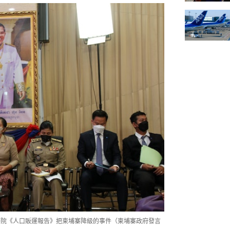
國務院《人口販運報告》把柬埔寨降級的事件（柬埔寨政府發言