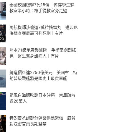
泰國校園槍擊7死15傷 倖存學生躲
教室半小時：槍手從教室旁走過
馬航機師涉偷運7萬粒搖頭丸 遭印尼
海關查獲最高可判死刑｜有片
:20
熊本7.1級地震襲醫院 手術室劇烈搖
晃 醫生奮身護病人｜有片
總造價料達2750億美元 美國會：特
朗普級戰艦將是國史上最貴軍艦
颱風白海豚吹襲日本沖繩 當局疏散
逾26萬人
特朗普承認部分彈藥供應緊張 威脅
對洩密官員長期監禁