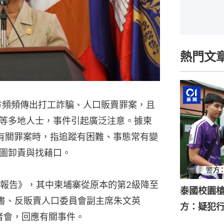
熱門文
方頻頻傳出打工詐騙、人口販賣罪案，且
等多地人士，事件引起廣泛注意。據柬
應有關罪案時，指追蹤有困難、事態常有變
圖卸責與找藉口。
運報告》，其中柬埔寨從原本的第2級降至
泰國校園槍
書、反販賣人口委員會副主席朱文英
方：疑犯
開記者會，回應有關事件。