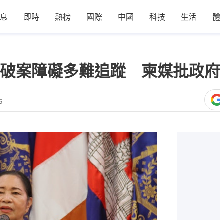
息
即時
熱榜
國際
中國
科技
生活
體
破案障礙多難追蹤 柬媒批政府
5