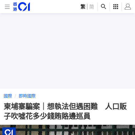
繁
|
简
國際
即時國際
柬埔寨騙案｜想執法但遇困難 人口販
子吹噓花多少錢賄賂邊巡員