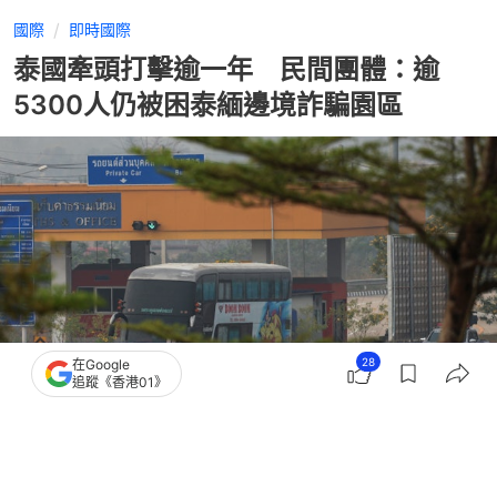
國際
即時國際
泰國牽頭打擊逾一年 民間團體：逾
5300人仍被困泰緬邊境詐騙園區
28
在Google
追蹤《香港01》
撰文：
藺思含
出版：
2026-06-23 21:42
更新：
2026-06-23 21:42