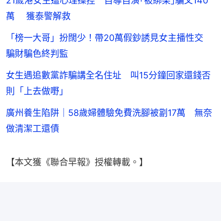
21歲港女生遭心理操控 自導自演｢被綁架｣騙父140
萬 獲泰警解救
「榜一大哥」扮闊少！帶20萬假鈔誘見女主播性交
騙財騙色終判監
女生遇追數黨詐騙講全名住址 叫15分鐘回家還錢否
則「上去做嘢」
廣州養生陷阱｜58歲婦體驗免費洗腳被劏17萬 無奈
做清潔工還債
【本文獲《聯合早報》授權轉載。】