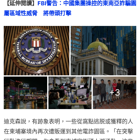
【延伸閲讀】
FBI警告：中國集團操控的東南亞詐騙園
屬區域性威脅　將帶頭打擊
+
3
迪克森說，有跡象表明，一些從窩點逃脱或獲釋的人
在柬埔寨境內再次遭販運到其他電詐園區。「在突擊