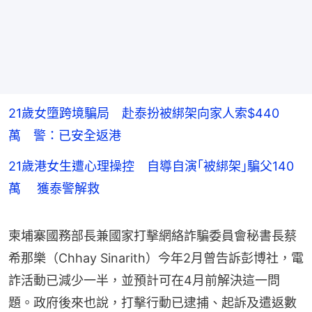
21歲女墮跨境騙局 赴泰扮被綁架向家人索$440
萬 警：已安全返港
21歲港女生遭心理操控 自導自演｢被綁架｣騙父140
萬 獲泰警解救
柬埔寨國務部長兼國家打擊網絡詐騙委員會秘書長蔡
希那樂（Chhay Sinarith）今年2月曾告訴彭博社，電
詐活動已減少一半，並預計可在4月前解決這一問
題。政府後來也說，打擊行動已逮捕、起訴及遣返數