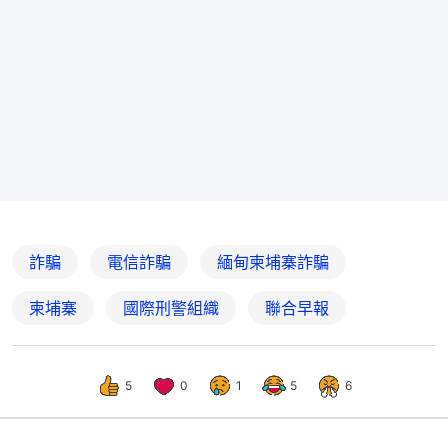
詐騙
電信詐騙
緬甸柬埔寨詐騙
柬埔寨
國際刑警組織
聯合早報
5
0
1
5
6