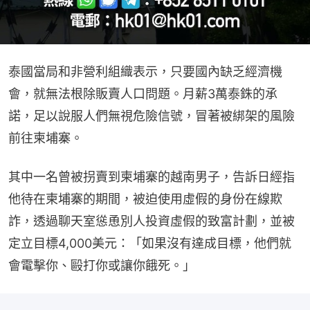
泰國當局和非營利組織表示，只要國內缺乏經濟機
會，就無法根除販賣人口問題。月薪3萬泰銖的承
諾，足以說服人們無視危險信號，冒著被綁架的風險
前往柬埔寨。
其中一名曾被拐賣到柬埔寨的越南男子，告訴日經指
他待在柬埔寨的期間，被迫使用虛假的身份在線欺
詐，透過聊天室慫恿別人投資虛假的致富計劃，並被
定立目標4,000美元：「如果沒有達成目標，他們就
會電擊你、毆打你或讓你餓死。」