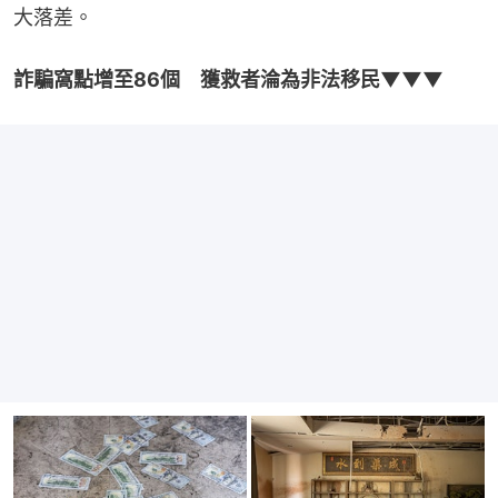
大落差。
詐騙窩點增至86個　獲救者淪為非法移民▼▼▼