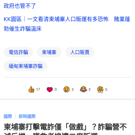
政府也管不了
KK園區｜一文看清柬埔寨人口販運有多恐怖 賭業蓬
勃催生詐騙溫床
電信詐騙
柬埔寨
人口販賣
緬甸柬埔寨詐騙
17
0
3
3
5
國際
即時國際
柬埔寨打擊電詐僅「做戲」？詐騙營不