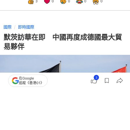
3
0
0
0
0
國際
即時國際
默茨訪華在即 中國再度成德國最大貿
易夥伴
3
在Google
追蹤《香港01》
撰文：
劉耀洋