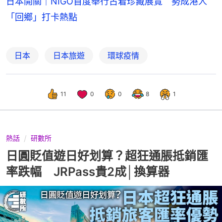
日本開關｜NIGO首度舉行古着珍藏展覽 勢成港人
「回鄉」打卡熱點
日本
日本旅遊
環球疫情
11
0
0
8
1
熱話
研數所
日圓貶值遊日好划算？超狂通脹抵銷匯
率跌幅 JRPass貴2成│換算器