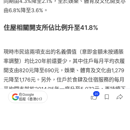
同期由4.3%降至2.1%，至於娛樂、體育及文化開支亦
由6.8%降至3.6%。
住屋相關開支所佔比例升至41.8%
現時市民這兩項支出的名義價值（意即金額未按通脹
率調整）均比20年前還要少，其中住戶每月平均衣履
開支由820元降至690元，娛樂、體育及文化由1,279
元降至1,176元。另外，住戶於食肆及住宿服務的每月
平均開支就於2014/15年一度升至5,072元，再持續下
20
在Google
跌至2024/25年的4,984元，亦可能與住屋相關開支
追蹤《香港01》
增加有關，不過個別開支項目升跌亦可能涉及市場或
其他因素。