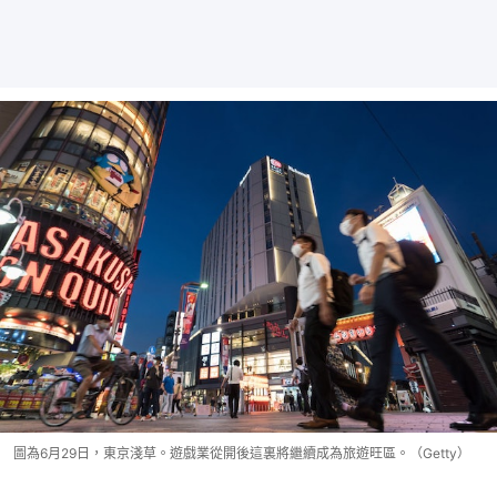
圖為6月29日，東京淺草。遊戲業從開後這裏將繼續成為旅遊旺區。（Getty）