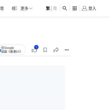
育
經濟
更多
01深圳
繁
觀點
|
简
健康
好食玩飛
登入
女
1
在Google
追蹤《香港01》