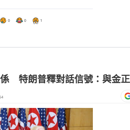
0
0
1
係 特朗普釋對話信號：與金正
54