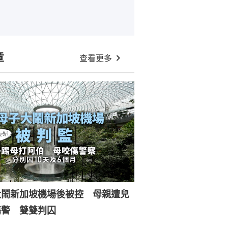
章
查看更多
大鬧新加坡機場後被控 母親遭兒
傷警 雙雙判囚