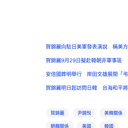
賀錦麗向駐日美軍發表演說 稱美方
賀錦麗9月29日擬赴韓朝非軍事區
安倍國葬明舉行 岸田文雄展開「弔
賀錦麗明日起訪問日韓 台海和平將
賀錦麗
尹錫悅
美韓關係
朝韓關係
美國
韓國