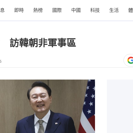
息
即時
熱榜
國際
中國
科技
生活
體
 訪韓朝非軍事區
5