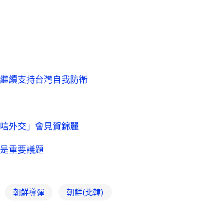
繼續支持台灣自我防衛
唁外交」會見賀錦麗
是重要議題
朝鮮導彈
朝鮮(北韓)