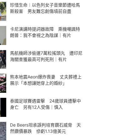
珍惜生命︱以色列女子音樂節遭哈馬
斯殺害 男友難忘創傷墳前自盡
卡尼演講時提詞器故障 乘機嘲諷特
朗普：我不會視之為陰謀｜有片
馬航機師涉偷運7萬粒搖頭丸 遭印尼
海關查獲最高可判死刑｜有片
熊本地震Aeon爆炸喪妻 丈夫葬禮上
展示「本想讓她穿上的婚紗」
泰國足球賽遇雷擊 24歲球員遭擊中
身亡 另有12人受傷｜慎入
De Beers坦承誤判培育鑽石威脅 天
然鑽價暴跌 慘虧1.13億美元