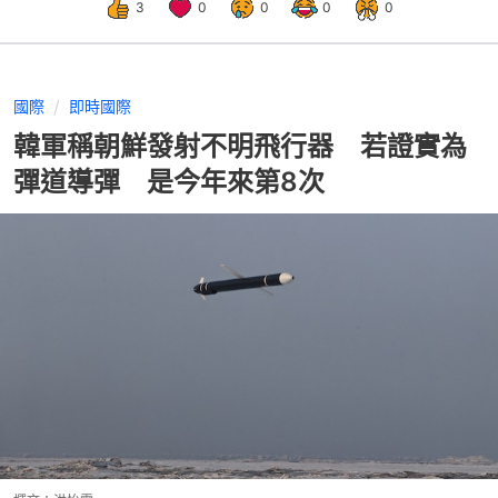
3
0
0
0
0
國際
即時國際
韓軍稱朝鮮發射不明飛行器 若證實為
彈道導彈 是今年來第8次