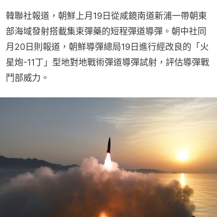
韓聯社報道，朝鮮上月19日從咸鏡南道新浦一帶朝東
部海域發射搭載集束彈藥的短程彈道導彈。朝中社同
月20日則報道，朝鮮導彈總局19日進行經改良的「火
星炮-11丁」型地對地戰術彈道導彈試射，評估導彈戰
鬥部威力。