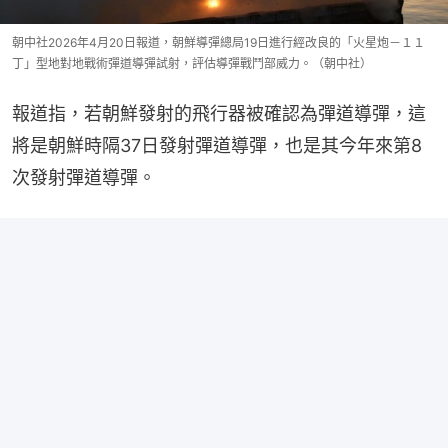
朝中社2026年4月20日報道，朝鮮導彈總局19日進行經改良的「火星炮－１１
丁」型地對地戰術彈道導彈試射，評估導彈戰鬥部威力。（朝中社）
報道指，若朝鮮發射的飛行器被確認為彈道導彈，這
將是朝鮮時隔37日發射彈道導彈，也是其今年來第8
次發射彈道導彈。