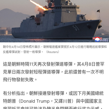
朝中社4月14日發佈照片顯示，朝鮮驅逐艦崔賢號於4月12日進行戰略巡航導彈和
反艦導彈試射，發射一枚導彈。 （Reuters）
這是朝鮮時隔11天再次發射彈道導彈，其4月8日曾罕
見單日兩次發射短程彈道導彈，此前還曾有一次不明
飛行物發射失敗。
有分析指出，朝鮮接連發射導彈，或因下月美國總統
特朗普（Donald Trump，又譯川普）與中國國家主
席習近平會談可能涉及韓半島問題而進行武力示威，