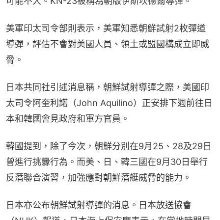
可能不大。KN-23被稱為朝版伊斯坎德爾導彈。
美軍印太司令部則表示，美軍知悉朝鮮試射2枚彈道
導彈，評估不會對美國人員、領土或盟國構成立即威
脅。
日本共同社引述消息稱，朝鮮試射導彈之際，美國印
太司令阿奎利諾（John Aquilino）正安排下週前往日
本和韓國會見政府和軍方官員。
韓國提到，除了今次，朝鮮分別在9月25、28及29日
曾進行挑釁行為。而美、日、韓三國在9月30日舉行
反潛聯合演習，加強應對朝鮮潛艇威脅的能力。
日本亦公布朝鮮試射導彈的消息。日本放送協會