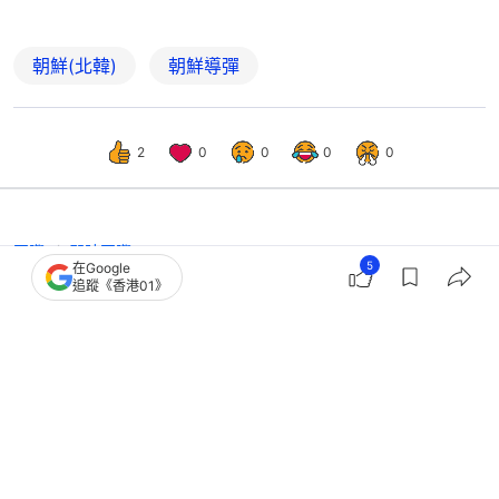
朝鮮(北韓)
朝鮮導彈
2
0
0
0
0
國際
即時國際
5
在Google
韓國軍方：朝鮮向東海發射多枚彈道導
追蹤《香港01》
彈