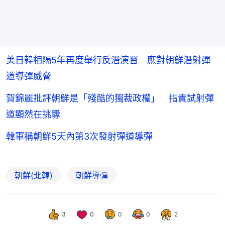
美日韓相隔5年再度舉行反潛演習 應對朝鮮潛射彈
道導彈威脅
賀錦麗批評朝鮮是「殘酷的獨裁政權」 指責試射彈
道顯然在挑釁
韓軍稱朝鮮5天內第3次發射彈道導彈
朝鮮(北韓)
朝鮮導彈
3
0
0
0
2