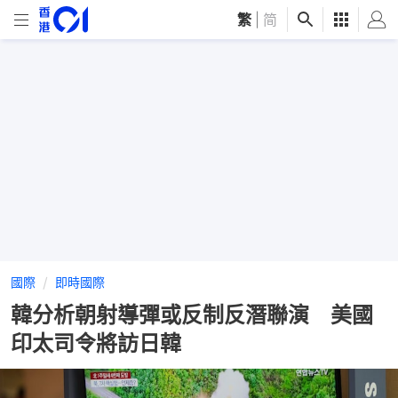
繁
|
简
國際
即時國際
韓分析朝射導彈或反制反潛聯演 美國
印太司令將訪日韓