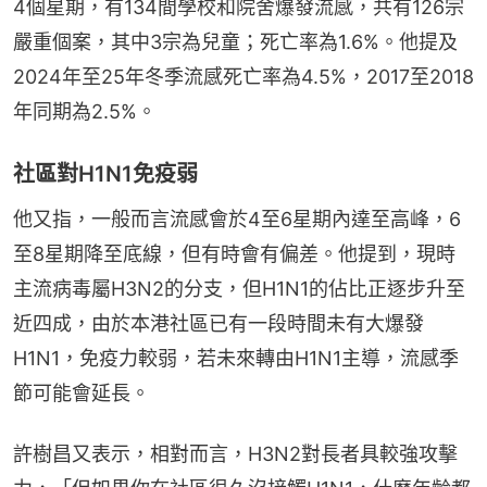
4個星期，有134間學校和院舍爆發流感，共有126宗
嚴重個案，其中3宗為兒童；死亡率為1.6%。他提及
2024年至25年冬季流感死亡率為4.5%，2017至2018
年同期為2.5%。
社區對H1N1免疫弱
他又指，一般而言流感會於4至6星期內達至高峰，6
至8星期降至底線，但有時會有偏差。他提到，現時
主流病毒屬H3N2的分支，但H1N1的佔比正逐步升至
近四成，由於本港社區已有一段時間未有大爆發
H1N1，免疫力較弱，若未來轉由H1N1主導，流感季
節可能會延長。
許樹昌又表示，相對而言，H3N2對長者具較強攻擊