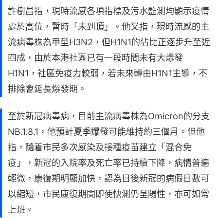
許樹昌指，現時流感各項指標及污水監測均顯示疫情
處於高位，暫時「未到頂」。他又指，現時流感的主
流病毒株為甲型H3N2，但H1N1的佔比正逐步升至近
四成，由於本港社區已有一段時間未有大爆發
H1N1，社區免疫力較弱，若未來轉由H1N1主導，不
排除會延長爆發期。
至於新冠病毒病，目前主流病毒株為Omicron的分支
NB.1.8.1，他預計夏季爆發可能維持約三個月。但他
指，隨着市民多次感染及接種疫苗建立「混合免
疫」，新冠的入院率及死亡率已持續下降，病情普遍
輕微，康復期明顯加快，認為日後新冠的病假日數可
以縮短，市民康復期間即使快測仍呈陽性，亦可如常
上班。