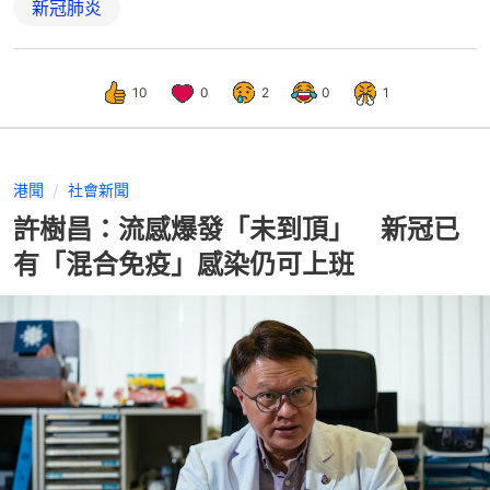
新冠肺炎
10
0
2
0
1
港聞
社會新聞
許樹昌：流感爆發「未到頂」 新冠已
有「混合免疫」感染仍可上班