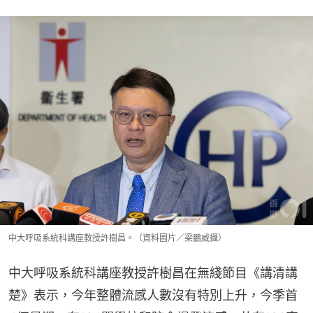
中大呼吸系統科講座教授許樹昌。（資料圖片／梁鵬威攝）
中大呼吸系統科講座教授許樹昌在無綫節目《講清講
楚》表示，今年整體流感人數沒有特別上升，今季首