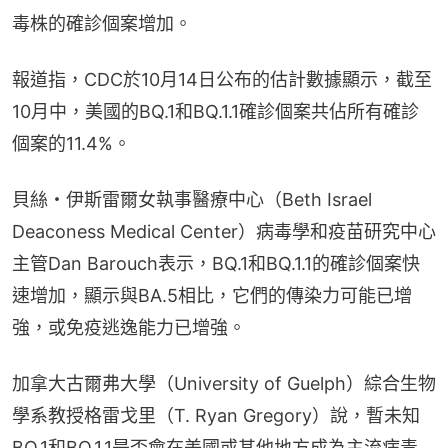
毒株的確診個案增加。
報道指，CDC於10月14日公布的估計數據顯示，截至
10月中，美國的BQ.1和BQ.1.1確診個案共佔所有確診
個案的11.4%。
貝絲・伊斯雷爾女執事醫療中心（Beth Israel 
Deaconess Medical Center）病毒學和疫苗研究中心
主管Dan Barouch表示，BQ.1和BQ.1.1的確診個案快
速增加，顯示與BA.5相比，它們的傳染力可能已增
強，或免疫逃逸能力已增強。
加拿大古爾弗大學（University of Guelph）綜合生物
學系教授格雷戈里（T. Ryan Gregory）說，暫未知
BQ.1和BQ.1.1是否會在美國或其他地方成為主流病毒