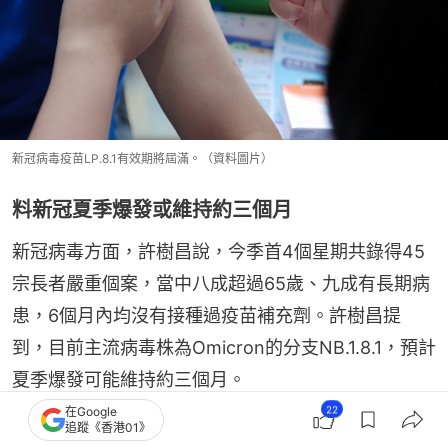
新冠病毒疫苗LP.8.1有效期將屆滿。（資料圖片）
料新冠夏季爆發或維持約三個月
新冠病毒方面，許樹昌說，今季首4個星期共錄得45
宗長者嚴重個案，當中八成超過65歲、九成有長期病
患，6個月內均沒有接種過疫苗補充劑。許樹昌提
到，目前主流病毒株為Omicron的分支NB.1.8.1，預計
夏季爆發可能維持約三個月。
22
在Google
追蹤《香港01》
倡康復中市民可如常上班