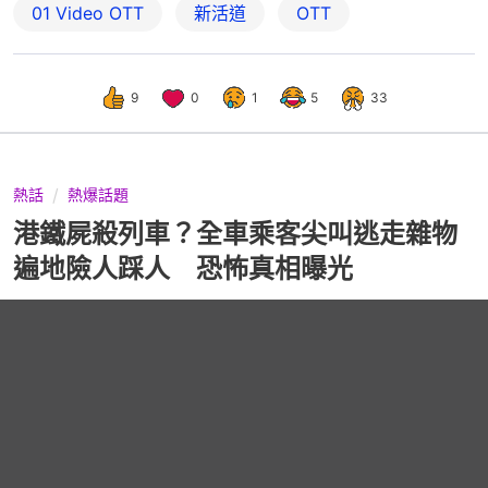
01‌ ‌Video‌ ‌OTT
新活道
OTT
9
0
1
5
33
熱話
熱爆話題
港鐵屍殺列車？全車乘客尖叫逃走雜物
遍地險人踩人 恐怖真相曝光