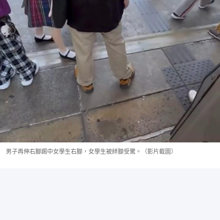
男子再伸右腳踢中女學生右腳，女學生被絆腳受驚。（影片截圖）