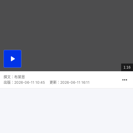
播
放
1:16
總
影
共
片
時
撰文：
布萊恩
間
出版：
2026-06-11 10:45
更新：
2026-06-11 16:11