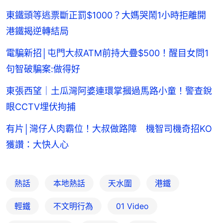
片
時
間
東鐵頭等逃票斷正罰$1000？大媽哭鬧1小時拒離開
港鐵揭逆轉結局
電騙新招│屯門大叔ATM前持大疊$500！醒目女問1
句智破騙案:做得好
東張西望｜土瓜灣阿婆連環掌摑過馬路小童！警查銳
眼CCTV埋伏拘捕
有片│灣仔人肉霸位！大叔做路障 機智司機奇招KO
獲讚：大快人心
熱話
本地熱話
天水圍
港鐵
輕鐵
不文明行為
01 Video