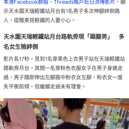
本港Facebook群組、Threads帳戶近日流傳影片
，顯
示天水圍天瑞輕鐵站月台有1名男子多次伸腳絆倒路
人，提醒乘搭輕鐵的人要小心。
天水圍天瑞輕鐵站月台路軌旁現「踢腳男」 多
名女生險絆倒
影片長17秒，見到1名穿黑色上衣男子站在天瑞輕鐵站
路軌旁月台。其間一名穿粉色衣服女子在男子身邊走
過，男子隨即伸出左腳踢中粉衣女左腳，粉衣女一度
失平衡前傾，但繼續走過未有理會。