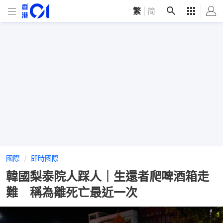
繁
|
简
國際
即時國際
韓國梨泰院人踩人｜生還者爬啤酒箱走
難 稱為離死亡最近一次