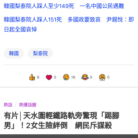
韓國梨泰院人踩人至少149死 一名中國公民遇難
韓國梨泰院人踩人151死 多國政要致哀 尹錫悅：即
日起全國哀悼
韓國
梨泰院
9
0
16
0
0
熱話
熱爆話題
有片│天水圍輕鐵路軌旁驚現「踢腳
男」！2女生險絆倒 網民斥謀殺