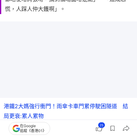
慌，人踩人仲大鑊啊」。
港鐵2大媽強行衝門！雨傘卡車門累停駛困隧道 結
局更衰:累人累物
25
在Google
追蹤《香港01》