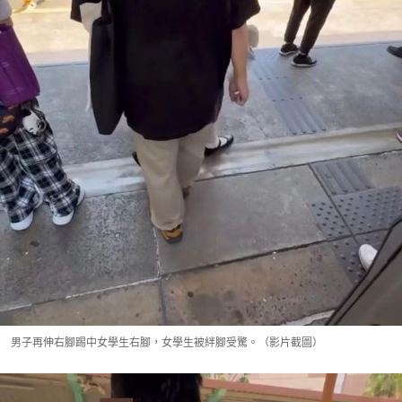
男子再伸右腳踢中女學生右腳，女學生被絆腳受驚。（影片截圖）