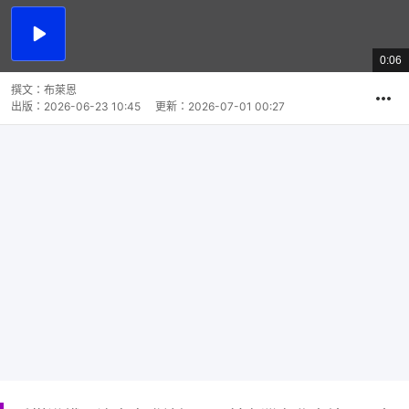
播
放
0:06
總
影
共
片
時
撰文：
布萊恩
間
出版：
2026-06-23 10:45
更新：
2026-07-01 00:27