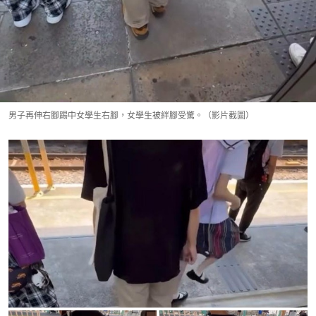
男子再伸右腳踢中女學生右腳，女學生被絆腳受驚。（影片截圖）