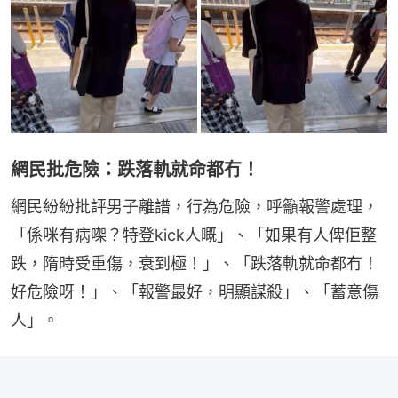
網民批危險：跌落軌就命都冇！
網民紛紛批評男子離譜，行為危險，呼籲報警處理，
「係咪有病㗎？特登kick人嘅」、「如果有人俾佢整
跌，隋時受重傷，衰到極！」、「跌落軌就命都冇！
好危險呀！」、「報警最好，明顯謀殺」、「蓄意傷
人」。