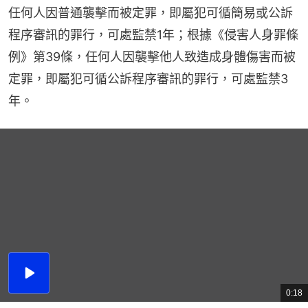
任何人因普通襲擊而被定罪，即屬犯可循簡易或公訴
程序審訊的罪行，可處監禁1年；根據《侵害人身罪條
例》第39條，任何人因襲擊他人致造成身體傷害而被
定罪，即屬犯可循公訴程序審訊的罪行，可處監禁3
年。
播
放
0:18
總
影
共