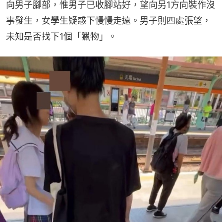
向男子腳部，惟男子已收腳站好，望向另1方向裝作沒
事發生，女學生疑惑下慢慢走遠。男子則四處張望，
未知是否找下1個「獵物」。