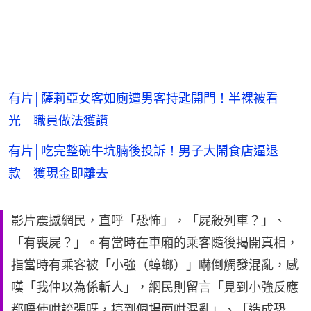
有片│薩莉亞女客如廁遭男客持匙開門！半裸被看
光 職員做法獲讚
有片│吃完整碗牛坑腩後投訴！男子大鬧食店逼退
款 獲現金即離去
影片震撼網民，直呼「恐怖」，「屍殺列車？」、
「有喪屍？」。有當時在車廂的乘客隨後揭開真相，
指當時有乘客被「小強（蟑螂）」嚇倒觸發混亂，感
嘆「我仲以為係斬人」，網民則留言「見到小強反應
都唔使咁誇張呀，搞到個場面咁混亂」、「造成恐