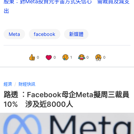
股東：對Meta投資元宇宙方式失信心 需裁員及減支
出
Meta
facebook
新媒體
0
0
1
0
0
經濟
財經快訊
路透 ︰Facebook母企Meta擬周三裁員
10% 涉及近8000人