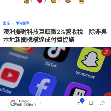
1
0
0
0
0
國際
即時國際
澳洲擬對科技巨頭徵2%營收稅 除非與
本地新聞機構達成付費協議
1
在Google
追蹤《香港01》
撰文：
聯合早報