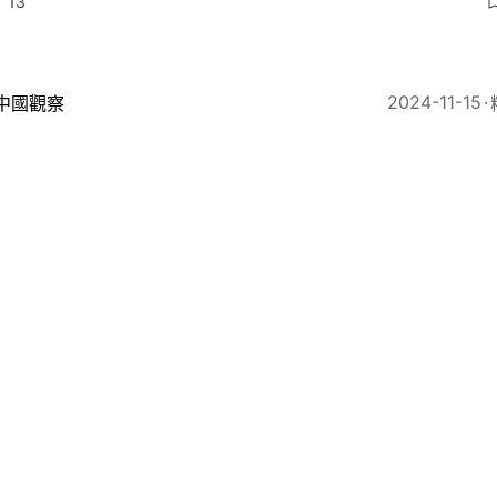
13
2024-11-15
中國觀察
者不是洪水猛獸
23
2024-10-30
中國觀察
海報業集團「轉場」背後：韓正的憂慮與香港的機遇