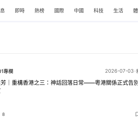
息
即時
熱榜
國際
中國
科技
生活
體
2026-07-03
01專欄
建芳｜重構香港之三：神話回落日常——粵港關係正式告
望
8