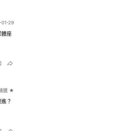
-01-29
媒體座
精選 ★
跟進？