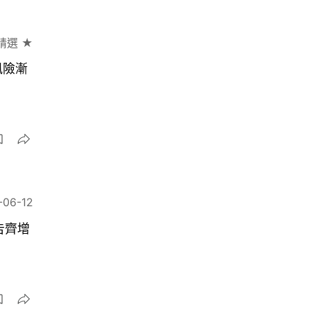
精選 ★
風險漸
-06-12
告齊增