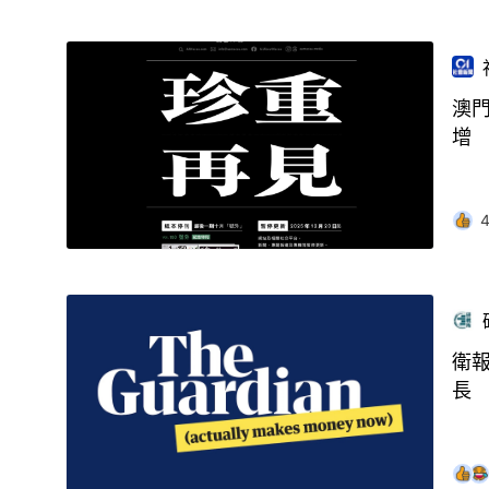
澳
增
衛報
長