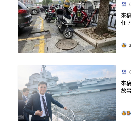
來
任
來
故