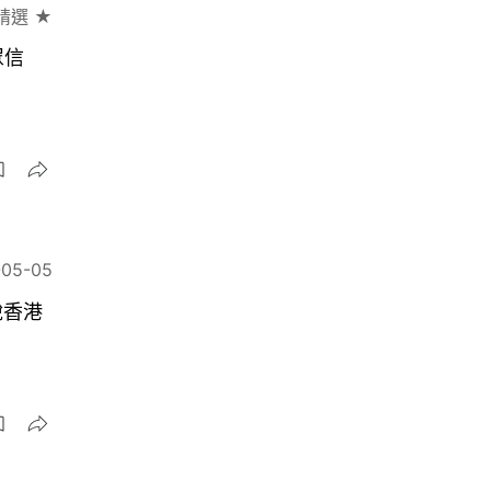
精選 ★
眾信
-05-05
說香港