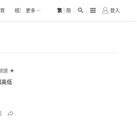
育
經濟
更多
01深圳
繁
觀點
|
简
健康
好食玩飛
登入
女
精選 ★
別高低