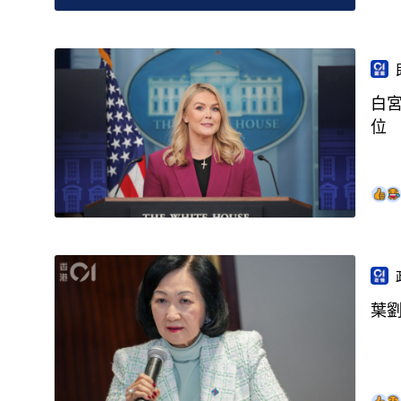
白
位
葉