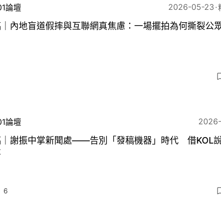
2026-05-23
01論壇
稿｜內地盲道假摔與互聯網真焦慮：一場擺拍為何撕裂公
？
3
2026
01論壇
稿｜謝振中掌新聞處——告別「發稿機器」時代 借KOL
事
6