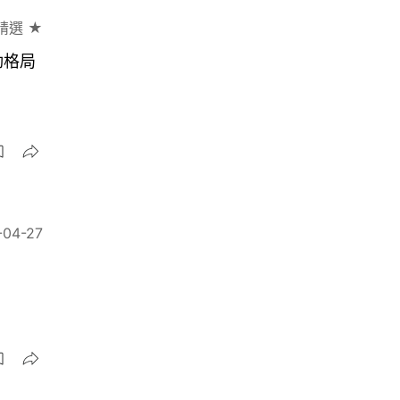
精選 ★
動格局
-04-27