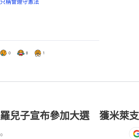
只稱會遵守憲法
0
8
1
羅兒子宣布參加大選 獲米萊支
20