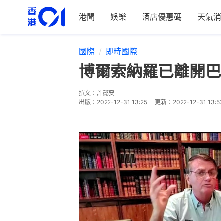
港聞
娛樂
酒店優惠碼
天氣消
國際
即時國際
博爾索納羅已離開巴
撰文：
許懿安
出版：
2022-12-31 13:25
更新：
2022-12-31 13:5