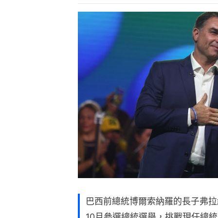
巴西前總統博爾索納羅的長子弗拉維奧（
10月參選總統選舉，挑戰現任總統盧拉（Lui