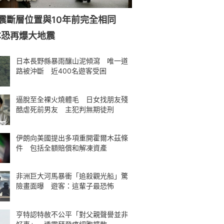
強震斷層位置與10年前完全相同
本恐再爆大地震
日本長野縣暴雨釀山泥傾瀉 唯一道
路被沖斷 近400名遊客受困
逼脫至全裸火燒體毛 日女找朋友殘
酷虐死前男友 主犯判無期徒刑
伊朗向美國提出多項重開霍爾木茲條
件 包括全額賠償和解凍資產
非洲巨大河馬暴衝「追殺觀光船」驚
險畫面曝 遊客：這輩子最恐怖
亨特認特赦不公平「對父親聲譽並非