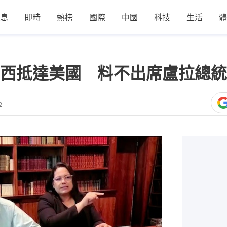
息
即時
熱榜
國際
中國
科技
生活
體
西抵達美國 料不出席盧拉總統
2