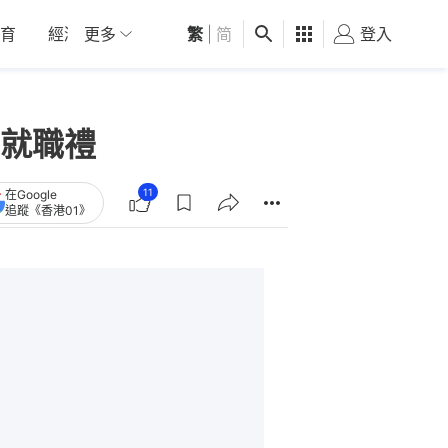
育
經濟
更多
01深圳
繁
觀點
|
简
健康
好食玩飛
登入
女
就職禮
11
在Google
追蹤《香港01》