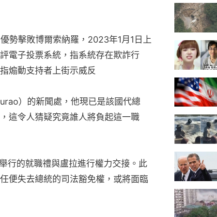
優勢擊敗博爾索納羅，2023年1月1日上
評電子投票系統，指系統存在欺詐行
指煽動支持者上街示威反
Mourao）的新聞處，他現已是該國代總
，這令人猜疑究竟誰人將負起這一職
日舉行的就職禮與盧拉進行權力交接。此
任便失去總統的司法豁免權，或將面臨