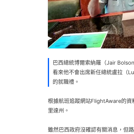
巴西總統博爾索納羅（Jair Bols
看來他不會出席新任總統盧拉（Luiz Inac
的就職禮。
根據航班追蹤網站FlightAware
里達州。
雖然巴西政府沒確認有關消息，但路