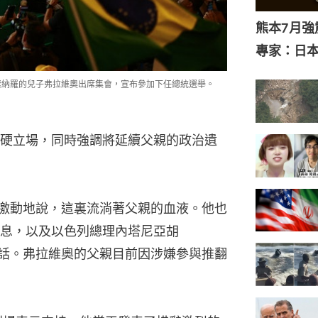
熊本7月
專家：日
爾索納羅的兒子弗拉維奧出席集會，宣布參加下任總統選舉。
硬立場，同時強調將延續父親的政治遺
中激動地說，這裏流淌著父親的血液。他也
息，以及以色列總理內塔尼亞胡
）的視頻講話。弗拉維奧的父親目前因涉嫌參與推翻