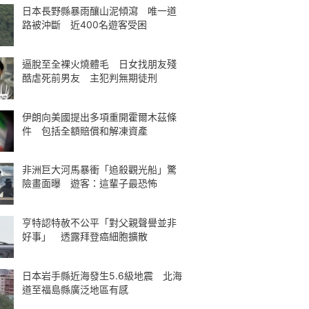
日本長野縣暴雨釀山泥傾瀉 唯一道
路被沖斷 近400名遊客受困
逼脫至全裸火燒體毛 日女找朋友殘
酷虐死前男友 主犯判無期徒刑
伊朗向美國提出多項重開霍爾木茲條
件 包括全額賠償和解凍資產
非洲巨大河馬暴衝「追殺觀光船」驚
險畫面曝 遊客：這輩子最恐怖
亨特認特赦不公平「對父親聲譽並非
好事」 透露拜登癌細胞擴散
日本岩手縣近海發生5.6級地震 北海
道至福島縣廣泛地區有感