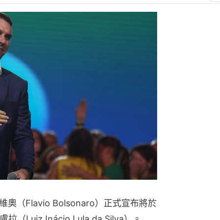
Flavio Bolsonaro）正式宣布將於
z Inácio Lula da Silva）。