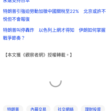
永遠支持日本
特朗普引強迫勞動加徵中國關稅至22% 北京或許不
悦但不會報復
特朗普叫停轟炸 以色列上網才得知 伊朗如何掌握
戰爭節奏？
【本文獲《觀察者網》授權轉載。】
特朗普
內幕交易
社交網絡
理財投資