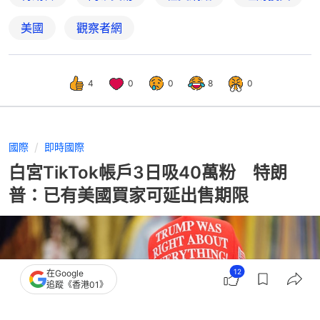
美國
觀察者網
4
0
0
8
0
國際
即時國際
白宮TikTok帳戶3日吸40萬粉 特朗
普：已有美國買家可延出售期限
12
在Google
追蹤《香港01》