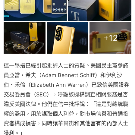
+
12
這一舉措已經引起批評人士的質疑。美國民主黨參議
員亞當・希夫（Adam Bennett Schiff）和伊利沙
伯・禾倫（Elizabeth Ann Warren）已致信美國證券
交易委員會（SEC），呼籲該機構調查相關服務是否
違反美國法律。他們在信中批評說：「這是對總統職
權的濫用，用於謀取個人利益，對市場信譽和普通投
資者構成損害，同時讓華爾街和其他富有的內部人士
獲利。」