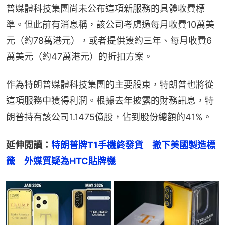
普媒體科技集團尚未公布這項新服務的具體收費標
準。但此前有消息稱，該公司考慮過每月收費10萬美
元（約78萬港元），或者提供簽約三年、每月收費6
萬美元（約47萬港元）的折扣方案。
作為特朗普媒體科技集團的主要股東，特朗普也將從
這項服務中獲得利潤。根據去年披露的財務訊息，特
朗普持有該公司1.1475億股，佔到股份總額的41%。
延伸閱讀：
特朗普牌T1手機終發貨　撤下美國製造標
籤　外媒質疑為HTC貼牌機