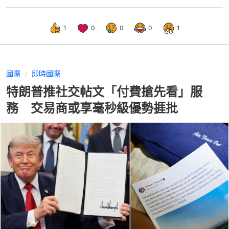
1
0
0
0
1
國際
即時國際
特朗普推社交帖文「付費搶先看」服
務 交易商或享毫秒級優勢捱批