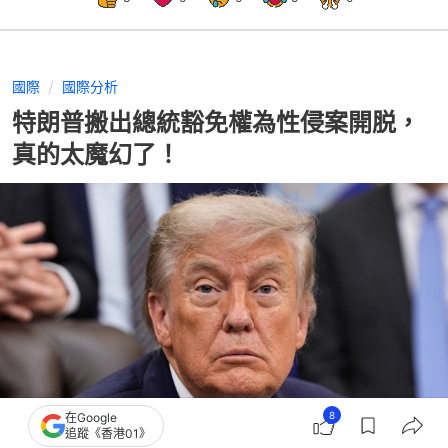
國際
國際分析
特朗普搬出總統豁免權為性侵案開脱，
真的太魔幻了！
8
在Google
追蹤《香港01》
撰文：
鄭真