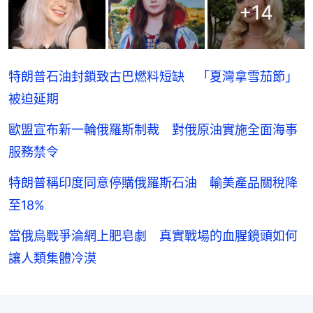
+
14
特朗普石油封鎖致古巴燃料短缺 「夏灣拿雪茄節」
被迫延期
歐盟宣布新一輪俄羅斯制裁 對俄原油實施全面海事
服務禁令
特朗普稱印度同意停購俄羅斯石油 輸美產品關稅降
至18%
當俄烏戰爭淪網上肥皂劇 真實戰場的血腥鏡頭如何
讓人類集體冷漠