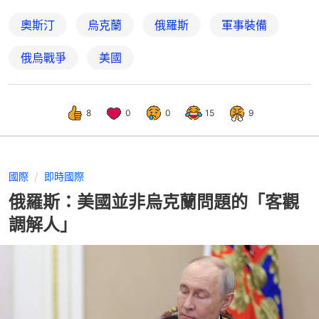
奧斯汀
烏克蘭
俄羅斯
軍事裝備
俄烏戰爭
美國
8
0
0
15
9
國際
即時國際
俄羅斯：美國並非烏克蘭問題的「客觀
調解人」