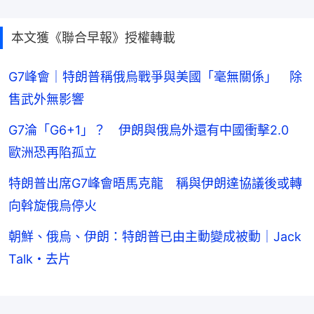
本文獲《聯合早報》授權轉載
G7峰會｜特朗普稱俄烏戰爭與美國「毫無關係」 除
售武外無影響
G7淪「G6+1」？ 伊朗與俄烏外還有中國衝擊2.0
歐洲恐再陷孤立
特朗普出席G7峰會晤馬克龍 稱與伊朗達協議後或轉
向斡旋俄烏停火
朝鮮、俄烏、伊朗：特朗普已由主動變成被動｜Jack
Talk・去片