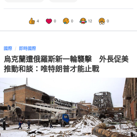
4
0
0
12
0
國際
即時國際
烏克蘭遭俄羅斯新一輪襲擊 外長促美
推動和談：唯特朗普才能止戰