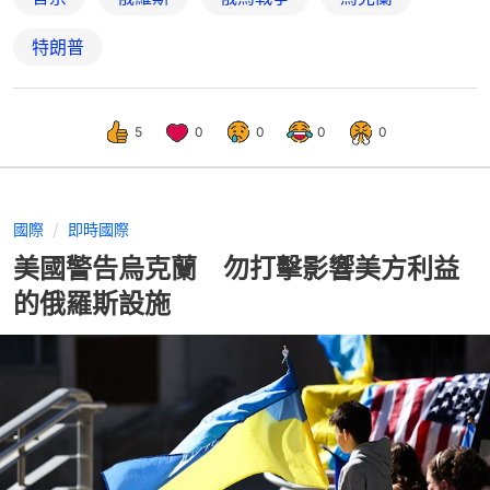
特朗普
5
0
0
0
0
國際
即時國際
美國警告烏克蘭 勿打擊影響美方利益
的俄羅斯設施