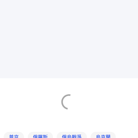
普京
俄羅斯
俄烏戰爭
烏克蘭