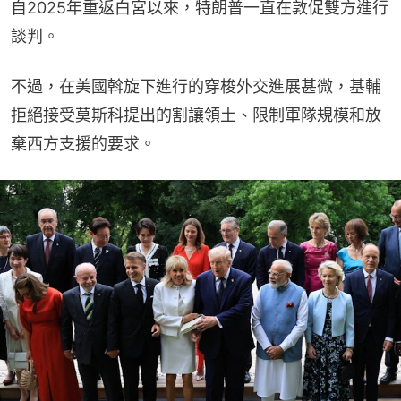
自2025年重返白宮以來，特朗普一直在敦促雙方進行
談判。
不過，在美國斡旋下進行的穿梭外交進展甚微，基輔
拒絕接受莫斯科提出的割讓領土、限制軍隊規模和放
棄西方支援的要求。