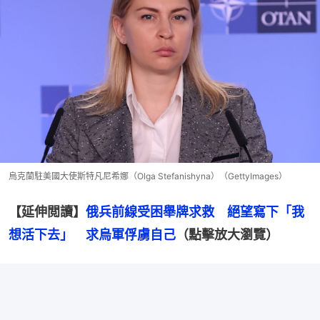
烏克蘭駐美國大使斯特凡尼希娜（Olga Stefanishyna）（GettyImages）
【延伸閲讀】
俄兵前線受困舉牌求救　絕望寫下「我
想活下去」　求烏軍俘虜自己
（點擊放大瀏覽）