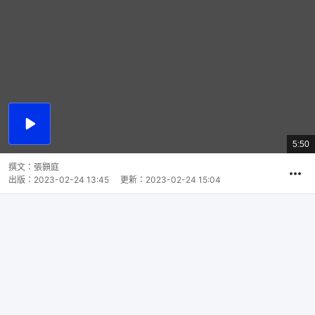
播
放
5:50
總
影
共
片
時
撰文：
張顥庭
間
出版：
2023-02-24 13:45
更新：
2023-02-24 15:04