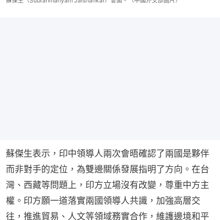
蘇傑生（Subrahmanyam Jaishankar）會面。（中國外交部圖片）
蘇傑生表示，印中領導人兩次會晤確認了兩國是夥伴
而非對手的定位，為雙邊關係發展指明了方向。在台
灣、西藏等問題上，印方立場沒有改變，尊重中方主
權。印方願一道落實兩國領導人共識，加強高層交
往，推進貿易、人文等領域務實合作，維護邊境和平