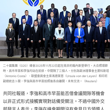
二十國集團（G20）峰會2025年11月22日起在南非約翰內斯堡舉行，大合照環節
時，高市早苗和李強均站在前排，中間隔了三個人，分別為歐洲理事會主蓆科斯塔
（Antonio Costa）、歐盟委員會主席馮德萊恩（Ursula von der Leyen）和印尼
副總統吉卜蘭，李強與高市早苗拍照後各自離開，未有交流。（Reuters）
共同社報道，李強和高市早苗能否借會議間隙等機會
以非正式形式接觸實現對話備受關注。不過中國外交
部發言人表示，李強在峰會期間沒有會見日方領導人