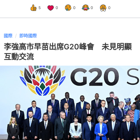
5
0
0
0
0
國際
即時國際
李強高市早苗出席G20峰會 未見明顯
互動交流