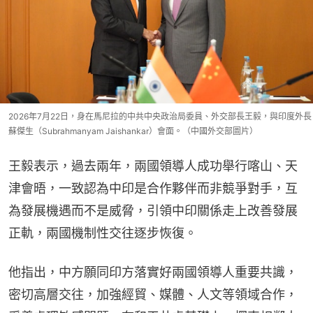
2026年7月22日，身在馬尼拉的中共中央政治局委員、外交部長王毅，與印度外長
蘇傑生（Subrahmanyam Jaishankar）會面。（中國外交部圖片）
王毅表示，過去兩年，兩國領導人成功舉行喀山、天
津會晤，一致認為中印是合作夥伴而非競爭對手，互
為發展機遇而不是威脅，引領中印關係走上改善發展
正軌，兩國機制性交往逐步恢復。
他指出，中方願同印方落實好兩國領導人重要共識，
密切高層交往，加強經貿、媒體、人文等領域合作，