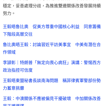
穩定，妥善處理分歧，為推進雙邊關係改善發展持續
努力。
王毅晤魯比奧 促美方尊重中國核心利益 同意籌備
下階段高層交往
魯比奧晤王毅：討論習近平訪美事宜 中美有潛在合
作領域
李頴彰｜特朗普「無定向喪心病狂」演講：警惕西方
政治指控可信度
王毅晤東盟秘書長談南海問題 稱菲律賓軍警部份勢
力蓄意挑釁
王毅：中澳關係不應被偏見干擾破壞 中加關係改善