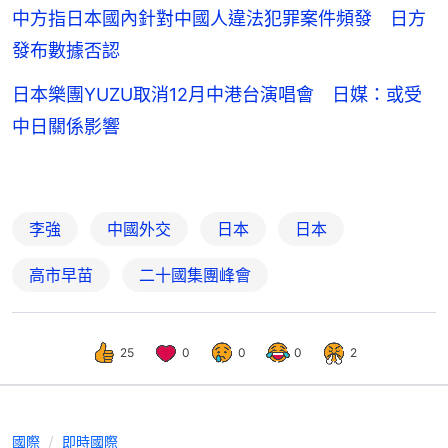
中方指日本國內針對中國人違法犯罪案件頻發 日方
發布數據否認
日本樂團YUZU取消12月中港台演唱會 日媒：或受
中日關係影響
李強
中國外交
日本
日本
高市早苗
二十國集團峰會
25
0
0
0
2
國際
即時國際