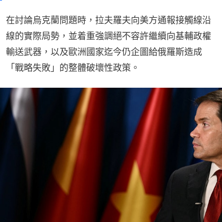
在討論烏克蘭問題時，拉夫羅夫向美方通報接觸線沿
線的實際局勢，並着重強調絕不容許繼續向基輔政權
輸送武器，以及歐洲國家迄今仍企圖給俄羅斯造成
「戰略失敗」的整體破壞性政策。