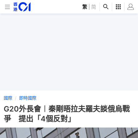
繁
|
简
國際
即時國際
G20外長會︱秦剛晤拉夫羅夫談俄烏戰
爭 提出「4個反對」