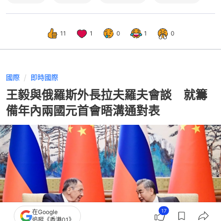
11
1
0
1
0
國際
即時國際
王毅與俄羅斯外長拉夫羅夫會談 就籌
備年內兩國元首會晤溝通對表
17
在Google
追蹤《香港01》