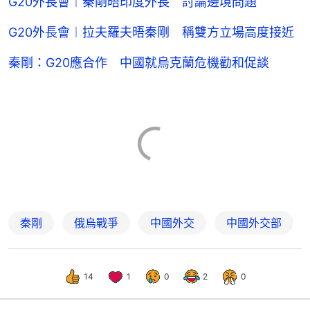
G20外長會︱秦剛晤印度外長 討論邊境問題
G20外長會︱拉夫羅夫晤秦剛 稱雙方立場高度接近
秦剛：G20應合作 中國就烏克蘭危機勸和促談
秦剛
俄烏戰爭
中國外交
中國外交部
14
1
0
2
0