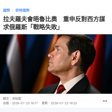
國際
即時國際
拉夫羅夫會晤魯比奧 重申反對西方謀
求俄羅斯「戰略失敗」
撰文：
洪怡霖
出版：
2026-07-23 16:17
更新：
2026-07-23 16:23