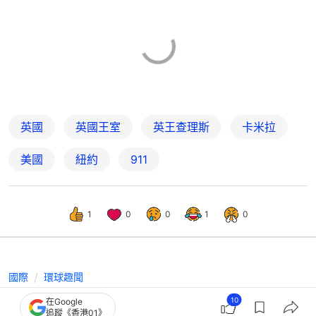
英國
英國王室
英王查理斯
卡米拉
美國
紐約
911
1
0
0
1
0
國際
環球趣聞
英王壽辰慶祝 路易王子表情多多搶
10
在Google
追蹤《香港01》