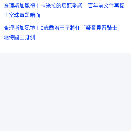
查理斯加冕禮︱卡米拉的后冠爭議 百年前文件再揭
王室珠寶黑暗面
查理斯加冕禮︱9歲喬治王子將任「榮譽見習騎士」
隨侍國王身側