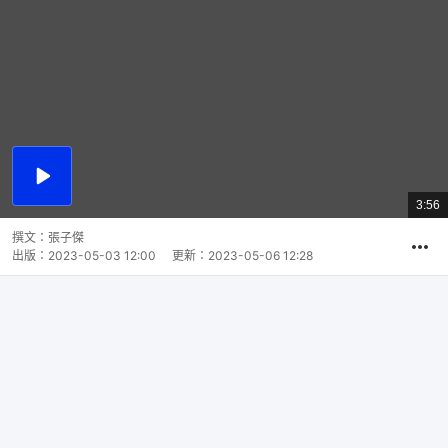
播
放
3:56
總
影
共
片
時
撰文：
張子傑
間
出版：
2023-05-03 12:00
更新：
2023-05-06 12:28