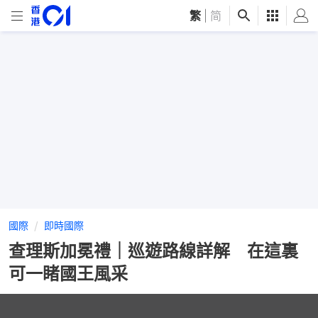
繁
|
简
國際
即時國際
查理斯加冕禮｜巡遊路線詳解 在這裏
可一睹國王風采