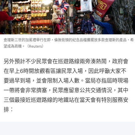
查理斯三世的加冕禮舉行在即，倫敦街頭的紀念品檔攤擺放多款查理斯的產品，希
望成為商機。（Reuters）
另外預計不少民眾會在巡遊路線兩旁湊熱鬧，政府會
在早上6時開放觀看區讓民眾入場，因此呼籲大家不
要過早到場，並會限制入場人數。當局亦指屆時現場
一帶將會非常擠塞，民眾應留意公共交通情況，其中
三個最接近巡遊路線的地鐵站在當天會有特別服務安
排：