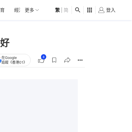
育
經濟
更多
01深圳
繁
觀點
|
简
健康
好食玩飛
登入
女
好
8
在Google
追蹤《香港01》