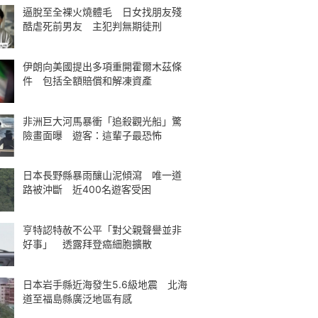
逼脫至全裸火燒體毛 日女找朋友殘
酷虐死前男友 主犯判無期徒刑
伊朗向美國提出多項重開霍爾木茲條
件 包括全額賠償和解凍資產
非洲巨大河馬暴衝「追殺觀光船」驚
險畫面曝 遊客：這輩子最恐怖
日本長野縣暴雨釀山泥傾瀉 唯一道
路被沖斷 近400名遊客受困
亨特認特赦不公平「對父親聲譽並非
好事」 透露拜登癌細胞擴散
日本岩手縣近海發生5.6級地震 北海
道至福島縣廣泛地區有感