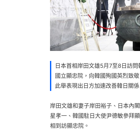
日本首相岸田文雄5月7至8日訪
國立顯忠院，向韓國殉國英烈致敬
此舉表現出日方加速改善韓日關係
岸田文雄和妻子岸田裕子、日本內閣
星孝一、韓國駐日大使尹德敏參拜顯
相到訪顯忠院。