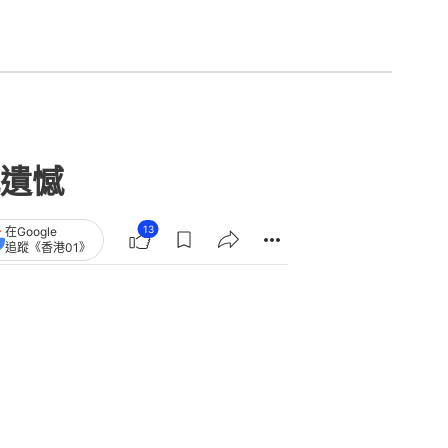
遺憾
13
在Google
追蹤《香港01》