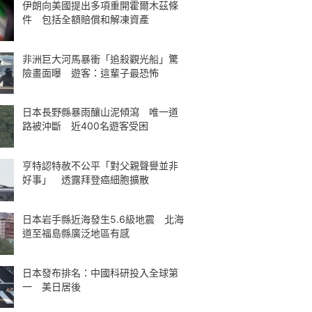
伊朗向美國提出多項重開霍爾木茲條
件 包括全額賠償和解凍資產
非洲巨大河馬暴衝「追殺觀光船」驚
險畫面曝 遊客：這輩子最恐怖
日本長野縣暴雨釀山泥傾瀉 唯一道
路被沖斷 近400名遊客受困
亨特認特赦不公平「對父親聲譽並非
好事」 透露拜登癌細胞擴散
日本岩手縣近海發生5.6級地震 北海
道至福島縣廣泛地區有感
日本發布排名：中國科研投入全球第
一 美日居後