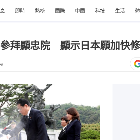
息
即時
熱榜
國際
中國
科技
生活
體
參拜顯忠院 顯示日本願加快修
28