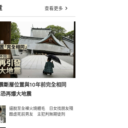
章
查看更多
強震斷層位置與10年前完全相同
本恐再爆大地震
逼脫至全裸火燒體毛 日女找朋友殘
酷虐死前男友 主犯判無期徒刑