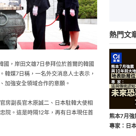
熱門文
問韓國，岸田文雄7日參拜位於首爾的韓國
。韓媒7日稱，一名外交消息人士表示，
、加強安全領域合作的意願。
官房副長官木原誠二、日本駐韓大使相
忠院。這是時隔12年，再有日本現任首
熊本7月
專家：日