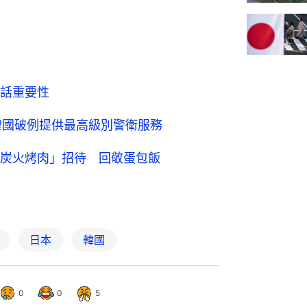
話重要性
韓國破例提供最高級別警衛服務
炭火烤肉」招待 回敬蛋包飯
日本
韓國
0
0
5