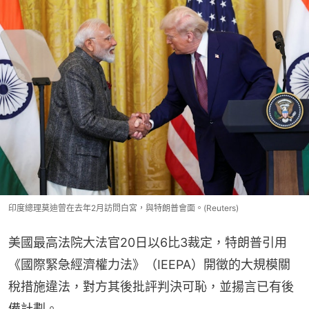
印度總理莫迪曾在去年2月訪問白宮，與特朗普會面。(Reuters)
美國最高法院大法官20日以6比3裁定，特朗普引用
《國際緊急經濟權力法》（IEEPA）開徵的大規模關
稅措施違法，對方其後批評判決可恥，並揚言已有後
備計劃。