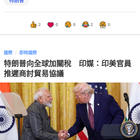
特朗普
2
0
0
2
0
國際
即時國際
特朗普向全球加關稅 印媒：印美官員
推遲商討貿易協議