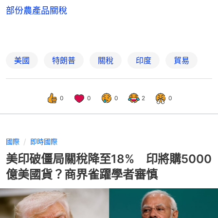
部份農產品關稅
美國
特朗普
關稅
印度
貿易
0
0
0
2
0
國際
即時國際
美印破僵局關稅降至18% 印將購5000
億美國貨？商界雀躍學者審慎