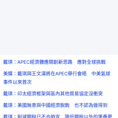
戴琪：APEC經濟體應開創新思路 應對全球挑戰
美媒：戴琪與王文濤將在APEC舉行會晤 中美氣球
事件以來首次
戴琪：印太經濟框架與區內其他貿易協定沒衝突
戴琪：美國無意與中國經濟脫鉤 也不認為做得到
戴琪：削減關稅已不合時宜 降低關稅以外的堡壘更