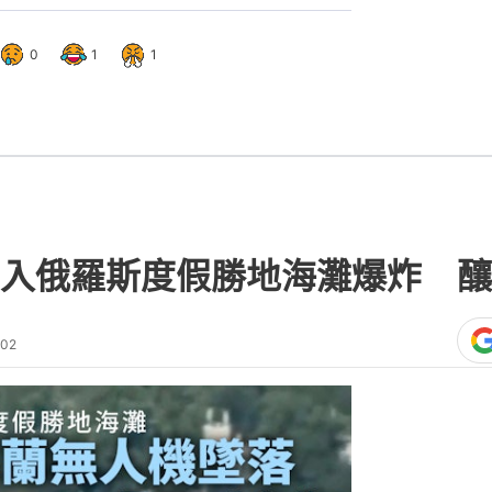
0
1
1
入俄羅斯度假勝地海灘爆炸 釀
:02