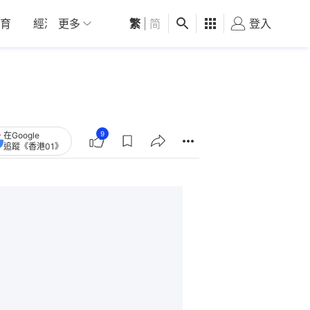
育
經濟
更多
01深圳
繁
觀點
|
简
健康
好食玩飛
登入
女
9
在Google
追蹤《香港01》