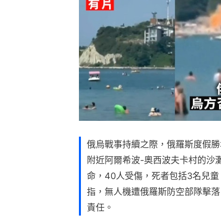
俄烏戰事持續之際，俄羅斯度假勝地、
附近阿爾希波-奧西波夫卡村的沙
命，40人受傷，死者包括3名兒
指，無人機遭俄羅斯防空部隊擊落
責任。