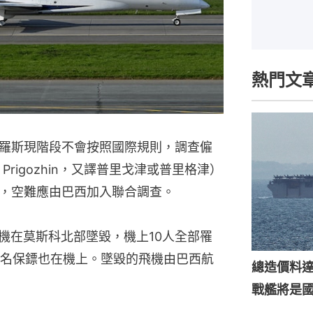
熱門文
羅斯現階段不會按照國際規則，調查僱
 Prigozhin，又譯普里戈津或普里格津）
，空難應由巴西加入聯合調查。
機在莫斯科北部墜毀，機上10人全部罹
名保鏢也在機上。墜毀的飛機由巴西航
總造價料達
戰艦將是