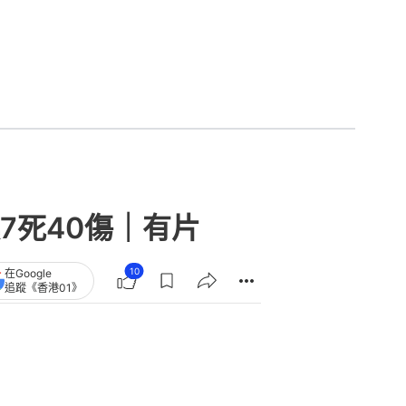
7死40傷｜有片
10
在Google
追蹤《香港01》