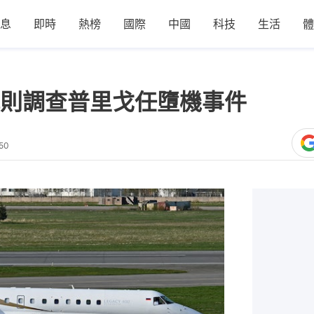
息
即時
熱榜
國際
中國
科技
生活
體
則調查普里戈任墮機事件
:50