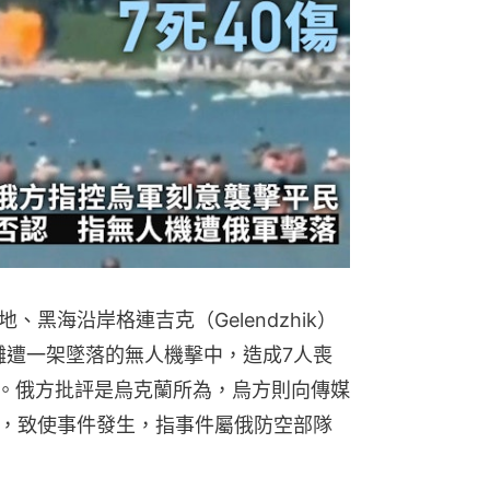
黑海沿岸格連吉克（Gelendzhik）
灘遭一架墜落的無人機擊中，造成7人喪
童。俄方批評是烏克蘭所為，烏方則向傳媒
，致使事件發生，指事件屬俄防空部隊