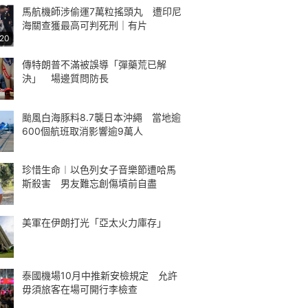
馬航機師涉偷運7萬粒搖頭丸 遭印尼
海關查獲最高可判死刑｜有片
:20
傳特朗普不滿被誤導「彈藥荒已解
決」 場邊質問防長
颱風白海豚料8.7襲日本沖繩 當地逾
600個航班取消影響逾9萬人
珍惜生命︱以色列女子音樂節遭哈馬
斯殺害 男友難忘創傷墳前自盡
美軍在伊朗打光「亞太火力庫存」
泰國機場10月中推新安檢規定 允許
毋須旅客在場可開行李檢查