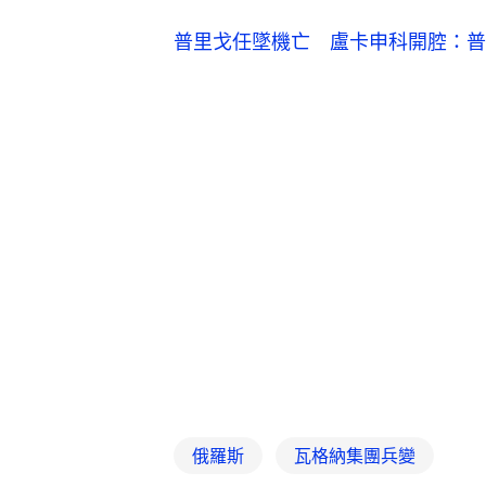
普里戈任墜機亡 盧卡申科開腔：普
俄羅斯
瓦格納集團兵變