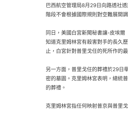
巴西航空管理局8月29日向路透社
階段不會根據國際規則對空難展開調
同日，美國白宮新聞秘書讓-皮埃爾（Kar
知道克里姆林宮有殺害對手的長久歷
止，白宮針對普里戈任的死所作的最
另一方面，普里戈任的葬禮於29日
密的墓園。克里姆林宮表明，總統普京（V
的葬禮。
克里姆林宮指任何映射普京與普里戈