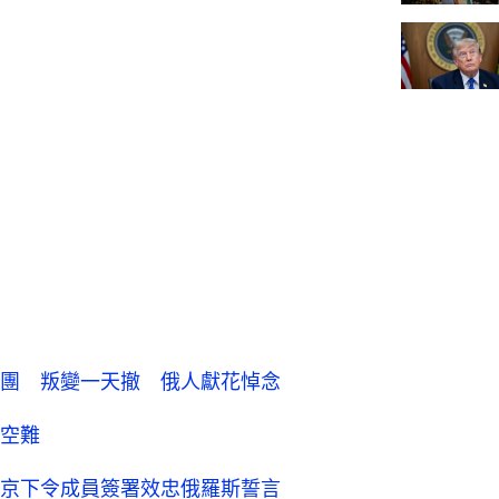
團 叛變一天撤 俄人獻花悼念
空難
京下令成員簽署效忠俄羅斯誓言