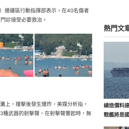
ar）邊疆區行動指揮部表示，在40名傷者
在門診接受必要救治。
熱門文
灘上，撞擊後發生爆炸，美媒分析指，
總造價料達
3種武器的射擊聲，在射擊聲響起時，無
戰艦將是