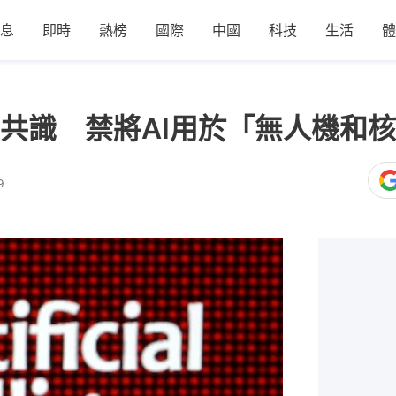
息
即時
熱榜
國際
中國
科技
生活
體
共識 禁將AI用於「無人機和
9