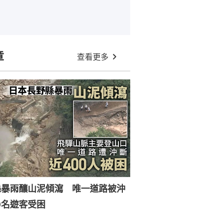
章
查看更多
縣暴雨釀山泥傾瀉 唯一道路被沖
0名遊客受困