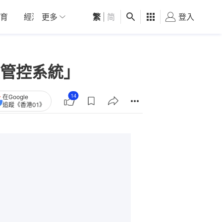
育
經濟
更多
01深圳
繁
觀點
|
简
健康
好食玩飛
登入
女
核管控系統」
14
在Google
追蹤《香港01》