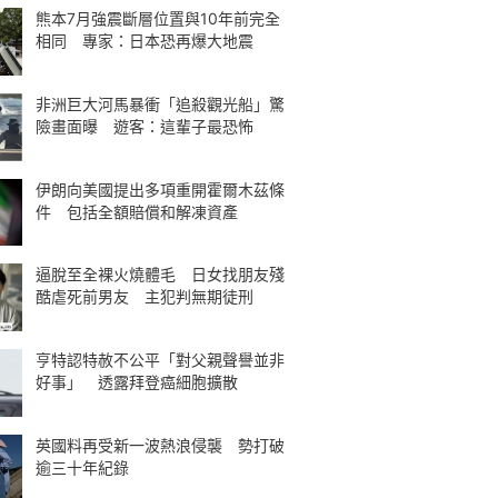
熊本7月強震斷層位置與10年前完全
相同 專家：日本恐再爆大地震
非洲巨大河馬暴衝「追殺觀光船」驚
險畫面曝 遊客：這輩子最恐怖
伊朗向美國提出多項重開霍爾木茲條
件 包括全額賠償和解凍資產
逼脫至全裸火燒體毛 日女找朋友殘
酷虐死前男友 主犯判無期徒刑
亨特認特赦不公平「對父親聲譽並非
好事」 透露拜登癌細胞擴散
英國料再受新一波熱浪侵襲 勢打破
逾三十年紀錄