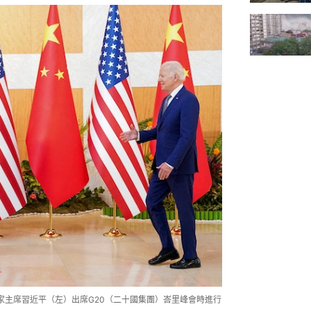
國家主席習近平（左）出席G20（二十國集團）峇里峰會時進行