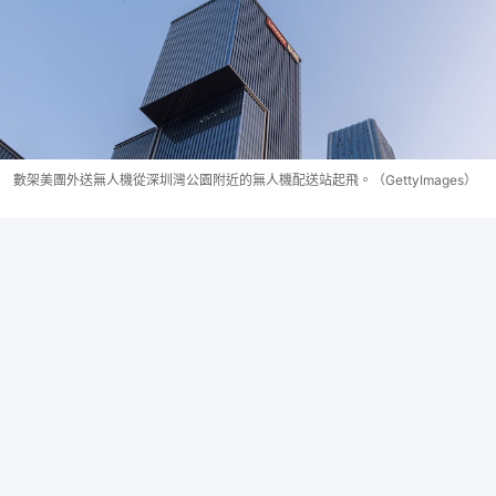
數架美團外送無人機從深圳灣公園附近的無人機配送站起飛。（GettyImages）