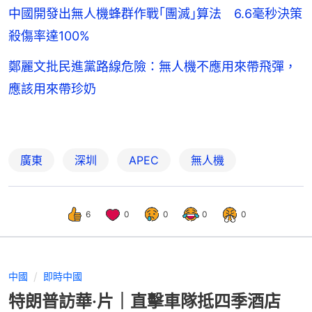
中國開發出無人機蜂群作戰｢團滅｣算法 6.6毫秒決策
殺傷率達100%
鄭麗文批民進黨路線危險：無人機不應用來帶飛彈，
應該用來帶珍奶
廣東
深圳
APEC
無人機
6
0
0
0
0
中國
即時中國
特朗普訪華·片｜直擊車隊抵四季酒店