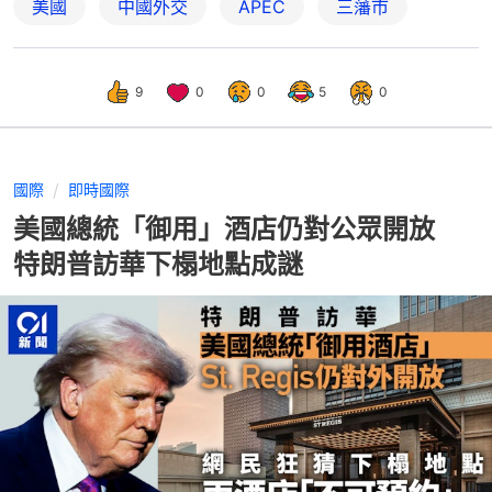
美國
中國外交
APEC
三藩市
9
0
0
5
0
國際
即時國際
美國總統「御用」酒店仍對公眾開放
特朗普訪華下榻地點成謎