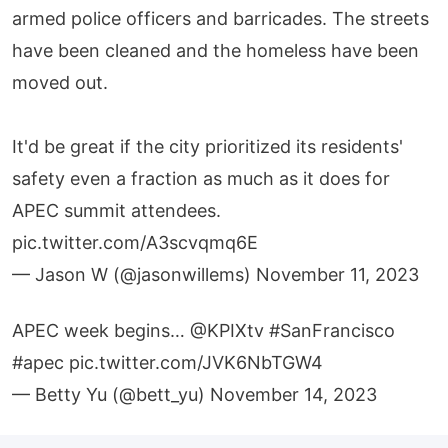
armed police officers and barricades. The streets
have been cleaned and the homeless have been
moved out.
It'd be great if the city prioritized its residents'
safety even a fraction as much as it does for
APEC summit attendees.
pic.twitter.com/A3scvqmq6E
— Jason W (@jasonwillems)
November 11, 2023
APEC week begins…
@KPIXtv
#SanFrancisco
#apec
pic.twitter.com/JVK6NbTGW4
— Betty Yu (@bett_yu)
November 14, 2023