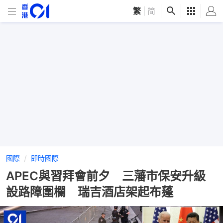
繁
|
简
國際
即時國際
APEC與習拜會前夕 三藩市保安升級
設路障圍欄 瑞吉酒店架起布蓬