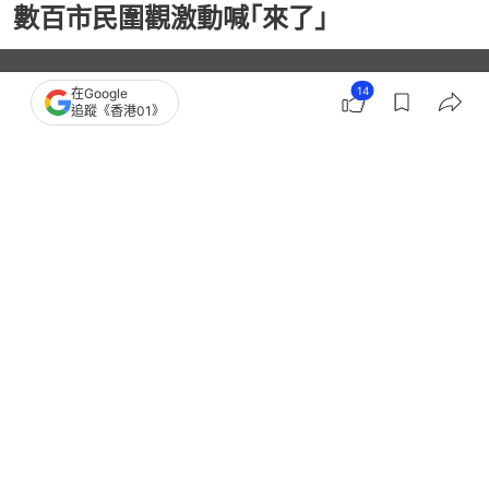
數百市民圍觀激動喊｢來了｣
14
在Google
追蹤《香港01》
播
放
1:21
總
影
共
片
時
撰文：
蔡苡柔
間
出版：
2026-05-13 21:42
更新：
2026-05-14 15:27