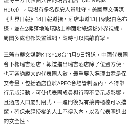
盛傳中方代表團入住的瑞吉酒店（St. Regis 
Hotel），現場有多名保安人員駐守。美國華文傳媒
《世界日報》14日報道指，酒店車道13日架起白色布
篷，並在2樓落地玻璃貼上霧面貼紙遮擋外界視線，
周圍多處也都設置鐵網，隨時可以隔離群眾。
三藩市華文媒體KTSF26台11月9日報道，中國代表團
會下榻瑞吉酒店，報道指出瑞吉酒店除了位置方便，
也可容納龐大的代表團人數，最重要入選理由還是保
安考量，包括酒店位於APEC會場管制區內，不得舉
行示威活動，可使代表團成員與行程不受示威影響，
且酒店入口屬封閉式，一進門後就有接待櫃檯可以擋
駕，確保未經授權的人士不得入內，以及代表團進出
的安全性。