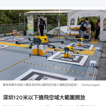
數架美團外送無人機從深圳灣公園附近的無人機配送站起飛。（GettyImages）
深圳120米以下適飛空域大範圍開放