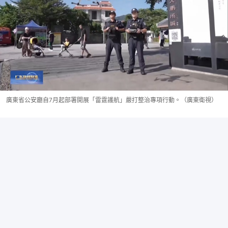
廣東省公安廳自7月起部署開展「雷霆護航」嚴打整治專項行動。（廣東衛視）