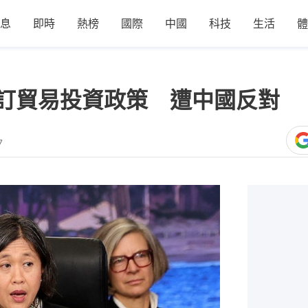
息
即時
熱榜
國際
中國
科技
生活
體
修訂貿易投資政策 遭中國反對
7