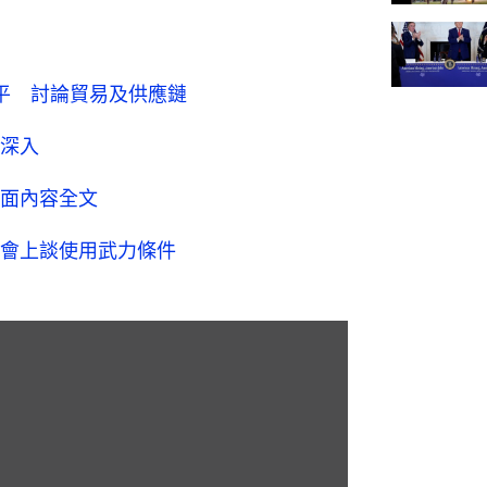
近平 討論貿易及供應鏈
深入
面內容全文
會上談使用武力條件