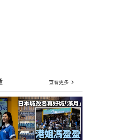
華三院燃點學童足球夢
:15
全球黃金大戶人行助香港撼星洲！
據報增加在港存放黃金儲備
太古地產續沽非核心資產成功回收
600億 千億投資計劃無停止理由
銀色債券2026｜許正宇稱4.25厘高於
定存 中銀籲至少認購20手