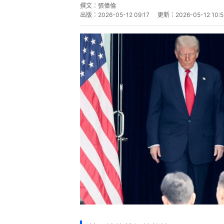
美國總統特朗普將於周三（13日）
主席習近平會面。據《彭博》報道
將舉行的峰會能釋出足夠的信號，
勢。