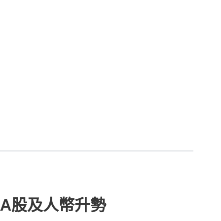
A股及人幣升勢
1
在Google
追蹤《香港01》
章
查看更多