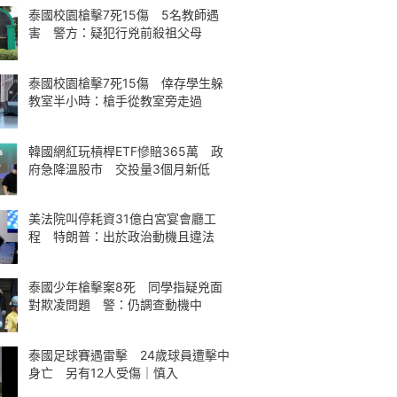
泰國校園槍擊7死15傷 5名教師遇
害 警方：疑犯行兇前殺祖父母
泰國校園槍擊7死15傷 倖存學生躲
教室半小時：槍手從教室旁走過
韓國網紅玩槓桿ETF慘賠365萬 政
府急降溫股市 交投量3個月新低
美法院叫停耗資31億白宮宴會廳工
程 特朗普：出於政治動機且違法
泰國少年槍擊案8死 同學指疑兇面
對欺凌問題 警：仍調查動機中
泰國足球賽遇雷擊 24歲球員遭擊中
身亡 另有12人受傷｜慎入