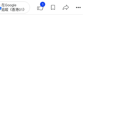
名「滿月」獻新猷 馮盈盈客串店
賣花膠兼做裝修
銀色債券2026｜8.21起申購 保底息
4.25厘 10手3年穩袋息12750元
SpaceX安渡千億解禁「危險時
刻」 周五飆逾15% 大摩分析師神
準
銀色債券2026｜保底息4.25厘 宜抽
至少20手 銀行認購優惠大盤點
星展銀行支持香港足球盛會 攜手東