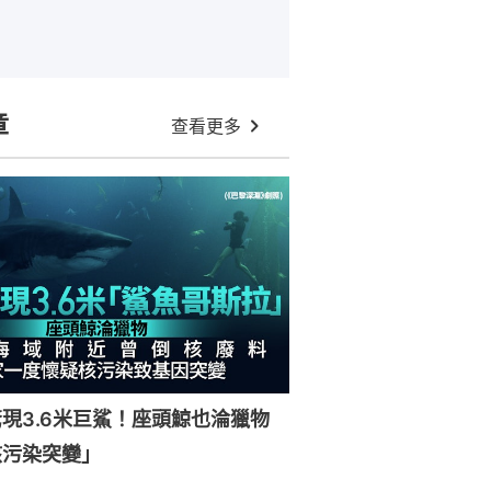
章
查看更多
現3.6米巨鯊！座頭鯨也淪獵物
核污染突變」