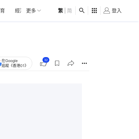
育
經濟
更多
01深圳
繁
觀點
|
简
健康
好食玩飛
登入
女
32
在Google
追蹤《香港01》