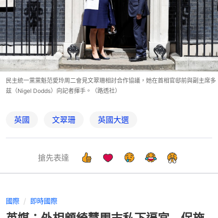
民主統一黨黨魁范愛玲周二會見文翠珊相討合作協議，她在首相官邸前與副主席多
兹（Nigel Dodds）向記者揮手。（路透社）
英國
文翠珊
英國大選
搶先表達
國際
即時國際