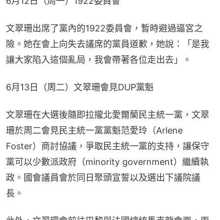
6月12日（周一）1922委員會
文翠珊出席了黨內的1922委員會，暫時避過逼宮之
險。她在會上向失去議席的黨員道歉，她說：「是我
讓大家陷入這個亂局，我會帶著各位走出去」。
6月13日（周二）文翠珊會見DUP黨魁
文翠珊在大選後隨即拉攏北愛爾蘭民主統一黨，文翠
珊於周二會見民主統一黨黨魁范愛玲（Arlene 
Foster）商討協議，爭取民主統一黨的支持，讓保守
黨可以少數派政府（minority government）繼續執
政。國會議員會於同日聚頭宣誓以及選出下議院議
長。