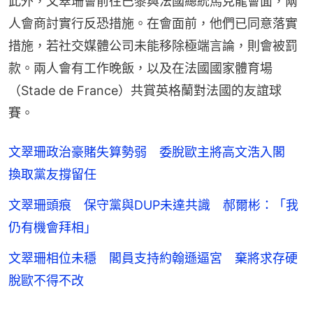
此外，文翠珊會前往巴黎與法國總統馬克龍會面，兩
人會商討實行反恐措施。在會面前，他們已同意落實
措施，若社交媒體公司未能移除極端言論，則會被罰
款。兩人會有工作晚飯，以及在法國國家體育場
（Stade de France）共賞英格蘭對法國的友誼球
賽。
文翠珊政治豪賭失算勢弱 委脫歐主將高文浩入閣
換取黨友撐留任
文翠珊頭痕 保守黨與DUP未達共識 郝爾彬：「我
仍有機會拜相」
文翠珊相位未穩 閣員支持約翰遜逼宮 棄將求存硬
脫歐不得不改