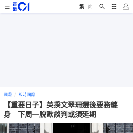
繁
|
简
國際
即時國際
【重要日子】英揆文翠珊選後要務纏
身 下周一脫歐談判或須延期