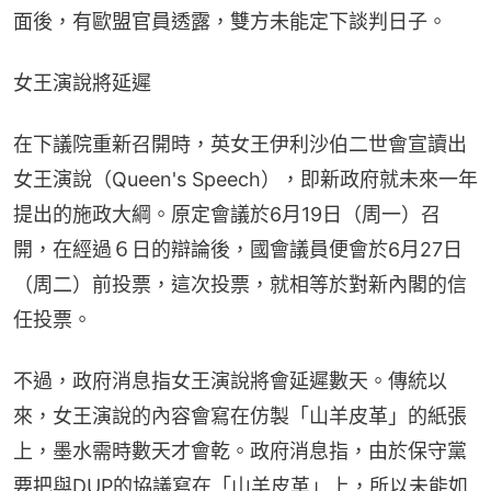
面後，有歐盟官員透露，雙方未能定下談判日子。
女王演說將延遲
在下議院重新召開時，英女王伊利沙伯二世會宣讀出
女王演說（Queen's Speech），即新政府就未來一年
提出的施政大綱。原定會議於6月19日（周一）召
開，在經過６日的辯論後，國會議員便會於6月27日
（周二）前投票，這次投票，就相等於對新內閣的信
任投票。
不過，政府消息指女王演說將會延遲數天。傳統以
來，女王演說的內容會寫在仿製「山羊皮革」的紙張
上，墨水需時數天才會乾。政府消息指，由於保守黨
要把與DUP的協議寫在「山羊皮革」上，所以未能如