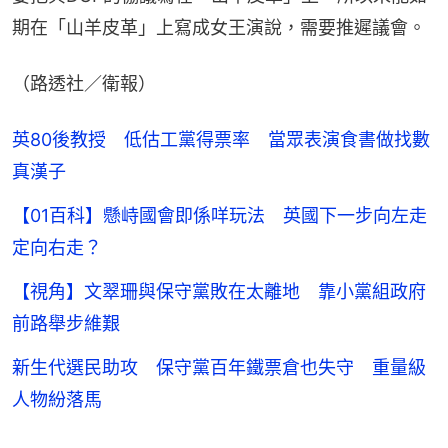
期在「山羊皮革」上寫成女王演說，需要推遲議會。
（路透社／衛報）
英80後教授 低估工黨得票率 當眾表演食書做找數
真漢子
【01百科】懸峙國會即係咩玩法 英國下一步向左走
定向右走？
【視角】文翠珊與保守黨敗在太離地 靠小黨組政府
前路舉步維艱
新生代選民助攻 保守黨百年鐵票倉也失守 重量級
人物紛落馬