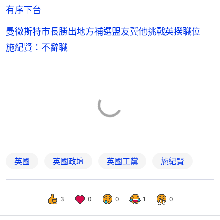
有序下台
曼徹斯特市長勝出地方補選盟友冀他挑戰英揆職位
施紀賢：不辭職
英國
英國政壇
英國工黨
施紀賢
3
0
0
1
0