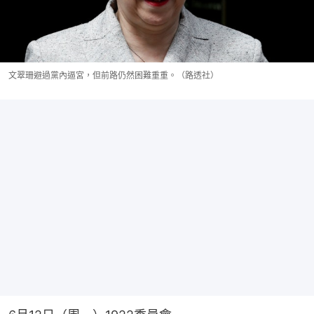
文翠珊避過黨內逼宮，但前路仍然困難重重。（路透社）