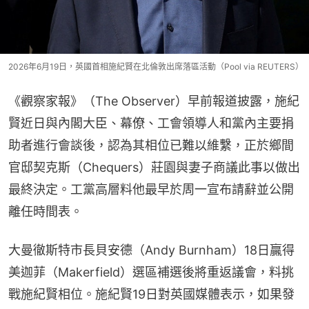
2026年6月19日，英國首相施紀賢在北倫敦出席落區活動（Pool via REUTERS）
《觀察家報》（The Observer）早前報道披露，施紀
賢近日與內閣大臣、幕僚、工會領導人和黨內主要捐
助者進行會談後，認為其相位已難以維繫，正於鄉間
官邸契克斯（Chequers）莊園與妻子商議此事以做出
最終決定。工黨高層料他最早於周一宣布請辭並公開
離任時間表。
大曼徹斯特市長貝安德（Andy Burnham）18日贏得
美迦菲（Makerfield）選區補選後將重返議會，料挑
戰施紀賢相位。施紀賢19日對英國媒體表示，如果發