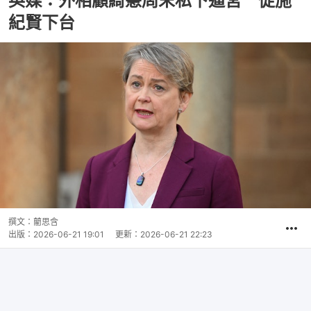
英媒：外相顧綺慧周末私下逼宮 促施
紀賢下台
撰文：
藺思含
出版：
2026-06-21 19:01
更新：
2026-06-21 22:23