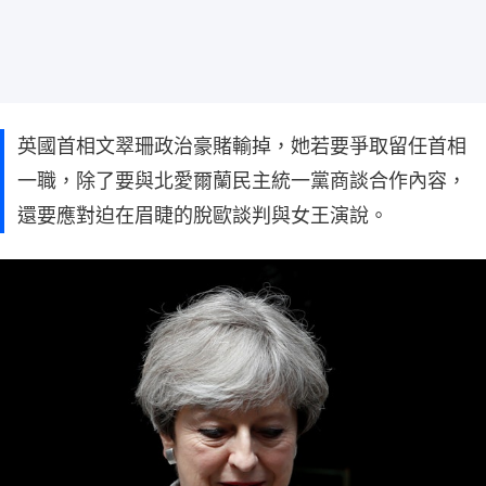
英國首相文翠珊政治豪賭輸掉，她若要爭取留任首相
一職，除了要與北愛爾蘭民主統一黨商談合作內容，
還要應對迫在眉睫的脫歐談判與女王演說。