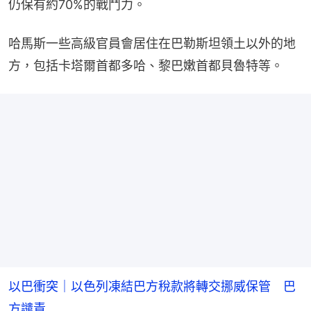
仍保有約70%的戰鬥力。
哈馬斯一些高級官員會居住在巴勒斯坦領土以外的地
方，包括卡塔爾首都多哈、黎巴嫩首都貝魯特等。
以巴衝突｜以色列凍結巴方稅款將轉交挪威保管 巴
方譴責