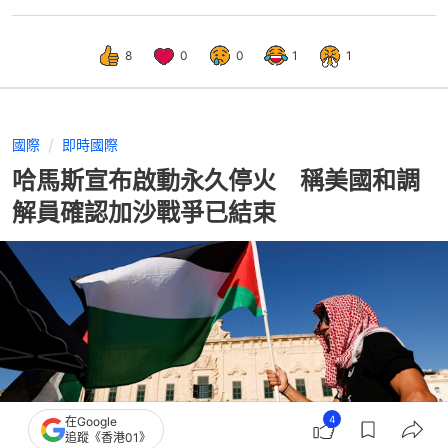
8
0
0
1
1
國際
即時國際
哈馬斯宣布啟動永久停火 稱美國和調
解員確認加沙戰爭已結束
4
在Google
追蹤《香港01》