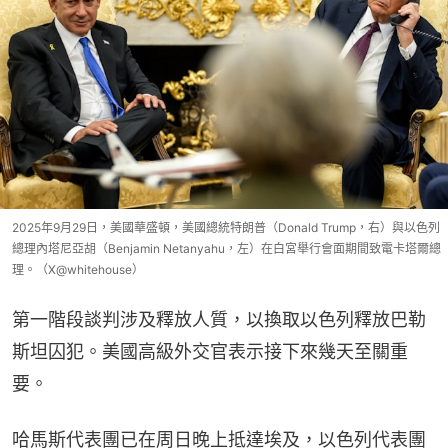
2025年9月29日，美國華盛頓，美國總統特朗普（Donald Trump，右）與以色列
總理內塔尼亞胡（Benjamin Netanyahu，左）在白宮舉行會面期間致電卡塔爾總
理。（X@whitehouse）
第一階段談判涉及釋放人質，以換取以色列釋放巴勒
斯坦囚犯。美國高級外交官表示接下來幾天至關重
要。
哈馬斯代表團已在周日晚上抵達埃及，以色列代表團