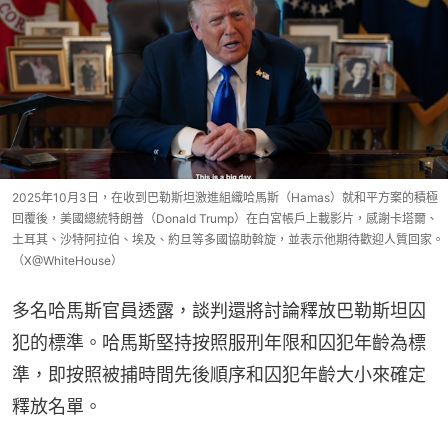
2025年10月3日，在收到巴勒斯坦激進組織哈馬斯（Hamas）就和平方案的積極
回覆後，美國總統特朗普（Donald Trump）在白宮帳戶上載影片，感謝卡塔爾、
土耳其、沙特阿拉伯、埃及、約旦等多國協助斡旋，並表示他期待歡迎人質回家。
（X@WhiteHouse）
多名哈馬斯官員透露，談判還將討論釋放巴勒斯坦囚
犯的標準。哈馬斯堅持按照服刑年限和囚犯年齡為標
準，即按照被捕時間先後順序和囚犯年齡大小來確定
釋放名單。