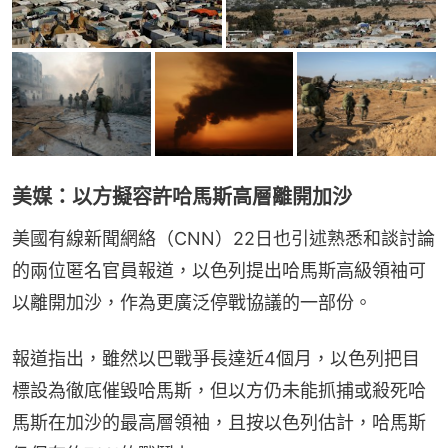
美媒：以方擬容許哈馬斯高層離開加沙
美國有線新聞網絡（CNN）22日也引述熟悉和談討論
的兩位匿名官員報道，以色列提出哈馬斯高級領袖可
以離開加沙，作為更廣泛停戰協議的一部份。
報道指出，雖然以巴戰爭長達近4個月，以色列把目
標設為徹底催毀哈馬斯，但以方仍未能抓捕或殺死哈
馬斯在加沙的最高層領袖，且按以色列估計，哈馬斯