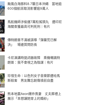
颱風白海豚料8.7襲日本沖繩 當地逾
600個航班取消影響逾9萬人
馬航機師涉偷運7萬粒搖頭丸 遭印尼
海關查獲最高可判死刑｜有片
:20
傳特朗普不滿被誤導「彈藥荒已解
決」 場邊質問防長
卡尼演講時提詞器故障 乘機嘲諷特
朗普：我不會視之為陰謀｜有片
珍惜生命︱以色列女子音樂節遭哈馬
斯殺害 男友難忘創傷墳前自盡
熊本地震Aeon爆炸喪妻 丈夫葬禮上
展示「本想讓她穿上的婚紗」