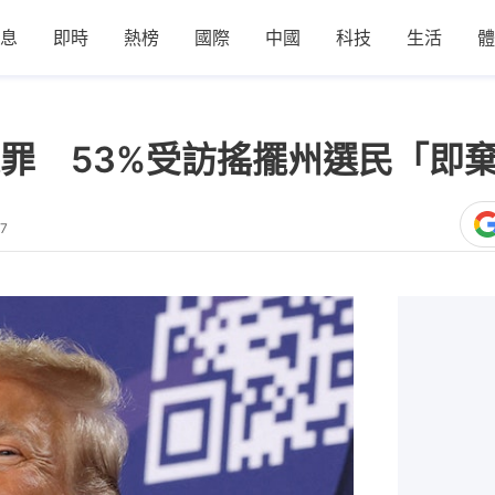
息
即時
熱榜
國際
中國
科技
生活
體
罪 53%受訪搖擺州選民「即
47