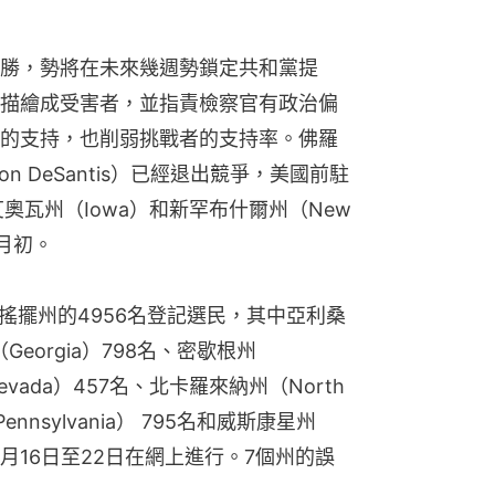
勝，勢將在未來幾週勢鎖定共和黨提
描繪成受害者，並指責檢察官有政治偏
的支持，也削弱挑戰者的支持率。佛羅
on DeSantis）已經退出競爭，美國前駐
在艾奧瓦州（Iowa）和新罕布什爾州（New 
3月初。
搖擺州的4956名登記選民，其中亞利桑
Georgia）798名、密歇根州
evada）457名、北卡羅來納州（North 
ennsylvania） 795名和威斯康星州
查於1月16日至22日在網上進行。7個州的誤