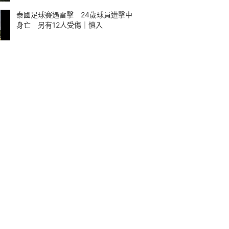
泰國足球賽遇雷擊 24歲球員遭擊中
身亡 另有12人受傷｜慎入