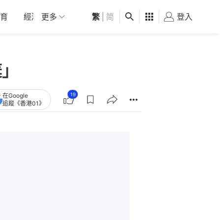
育
經濟
更多
01深圳
繁
觀點
|
简
健康
好食玩飛
登入
女
棄」
19
在Google
追蹤《香港01》