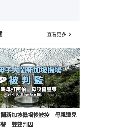
章
查看更多
大鬧新加坡機場後被控 母親遭兒
傷警 雙雙判囚