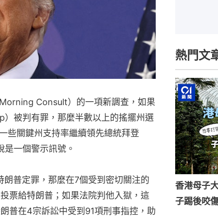
熱門文
ning Consult）的一項新調查，如果
rump）被判有罪，那麼半數以上的搖擺州選
一些關鍵州支持率繼續領先總統拜登
者來說是一個警示訊號。
果特朗普定罪，那麼在7個受到密切關注的
香港母子
中投票給特朗普；如果法院判他入獄，這
子踢後咬
朗普在4宗訴訟中受到91項刑事指控，助