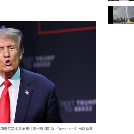
朗普在美國新罕布什爾州羅切斯特（Rochester）出席新罕