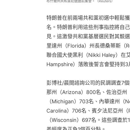
布什爾州共和黨初選選前集會。（Reuters）
特朗普在前兩場共和黨初選中輕鬆獲
名。特朗普利用這些刑事指控將自己
見。這激發共和黨基層選民對其競選
里達州（Florida）州長德桑蒂斯（R
聯合國大使黑利（Nikki Haley）
Hampshire）落敗後誓言會堅持到
彭博社/晨間諮詢公司的民調調查7個
那州（Arizona）800名、佐治亞州（
（Michigan）703名、內華達州（N
Carolina）706名、賓夕法尼亞州（P
（Wisconsin）697名。這些調
差幅度為正負1個百分點。