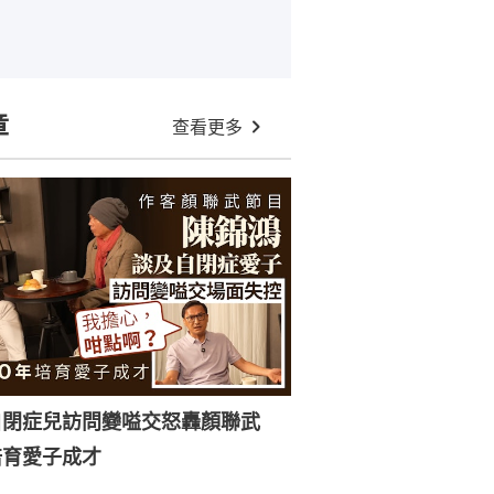
章
查看更多
自閉症兒訪問變嗌交怒轟顏聯武
培育愛子成才