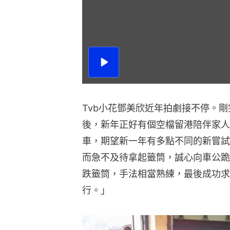
播
放
影
片
Tvb小花鄧美欣近年拍劇接不停。
後，新年正好有個空檔留港陪伴家人。
車，期望新一年有多點不同的新嘗試、
而急不及待拿起籤筒，誠心向車公跪
跌籤筒，手法相當熟練，最後成功求得
行。」