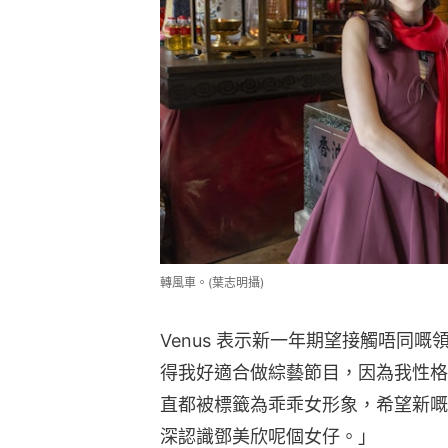
轉風車。(葉志明攝)
Venus 表示新一年期望接觸唔同
得我好適合做綜藝節目，因為我性格
直都被標籤為乖乖女形象，希望新嘅
深認識鄧美欣呢個女仔。」