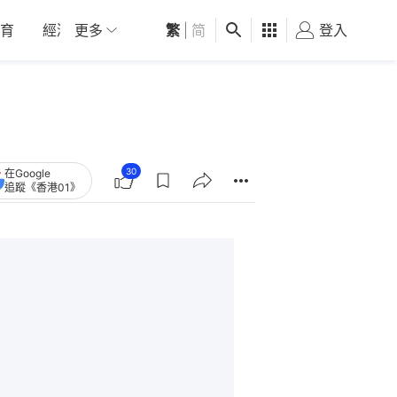
育
經濟
更多
01深圳
繁
觀點
|
简
健康
好食玩飛
登入
女
30
在Google
追蹤《香港01》