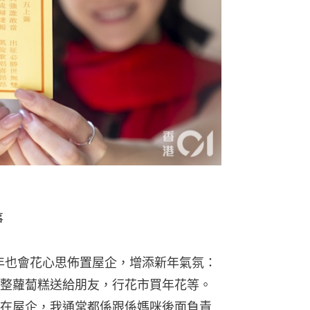
事
露每年也會花心思佈置屋企，增添新年氣氛：
整蘿蔔糕送給朋友，行花市買年花等。
在屋企，我通常都係跟係媽咪後面負責