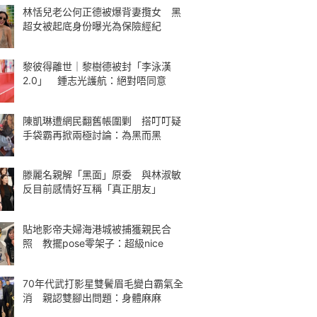
林恬兒老公何正德被爆背妻攬女 黑
超女被起底身份曝光為保險經紀
黎彼得離世｜黎樹德被封「李泳漢
2.0」 鍾志光護航：絕對唔同意
陳凱琳遭網民翻舊帳圍剿 搭叮叮疑
手袋霸再掀兩極討論：為黑而黑
滕麗名親解「黑面」原委 與林淑敏
反目前感情好互稱「真正朋友」
貼地影帝夫婦海港城被捕獲親民合
照 教擺pose零架子：超級nice
70年代武打影星雙鬢眉毛變白霸氣全
消 親認雙腳出問題：身體麻麻