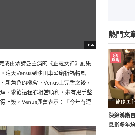
熱門文
0:56
總
共
時
間
剛完成由佘詩曼主演的《正義女神》劇集
這天Venus到沙田車公廟祈福轉風
新角色的機會。Venus上完香之後，
拜，求籤過程亦相當順利，未有甩手整
上簽，Venus興奮表示：「今年有運
陳錦鴻護
息影多年