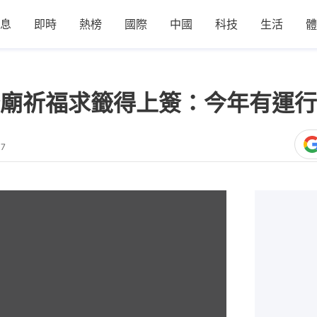
息
即時
熱榜
國際
中國
科技
生活
體
廟祈福求籤得上簽：今年有運行
17