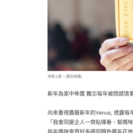
求得上簽。(葉志明攝)
新年為家中佈置 難忘每年被問感情
向來重視農曆新年的Venus, 透
「我會同屋企人一齊貼揮春，幫媽咪
每年媽咪會買好多唔同顏色嘅年花放