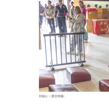
好誠心。(葉志明攝)