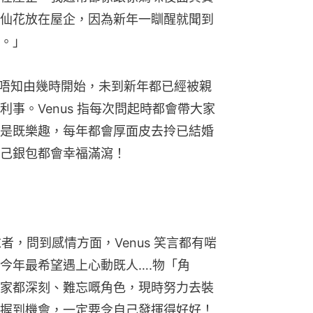
仙花放在屋企，因為新年一瞓醒就聞到
。」
言唔知由幾時開始，未到新年都已經被親
事。Venus 指每次問起時都會帶大家
是既樂趣，每年都會厚面皮去拎已結婚
己銀包都會幸福滿瀉！
求者，問到感情方面，Venus 笑言都有啱
今年最希望遇上心動既人….物「角
家都深刻、難忘嘅角色，現時努力去裝
握到機會，一定要令自己發揮得好好！