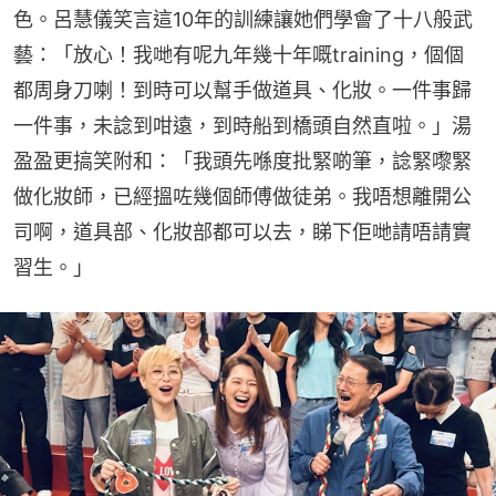
色。呂慧儀笑言這10年的訓練讓她們學會了十八般武
藝：「放心！我哋有呢九年幾十年嘅training，個個
都周身刀喇！到時可以幫手做道具、化妝。一件事歸
一件事，未諗到咁遠，到時船到橋頭自然直啦。」湯
盈盈更搞笑附和：「我頭先喺度批緊啲筆，諗緊嚟緊
做化妝師，已經搵咗幾個師傅做徒弟。我唔想離開公
司啊，道具部、化妝部都可以去，睇下佢哋請唔請實
習生。」