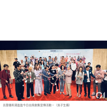
呂慧儀和湯盈盈今日出席劇集宣傳活動。（吳子生攝）