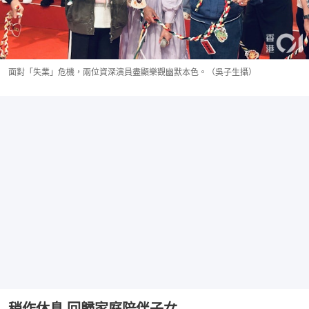
面對「失業」危機，兩位資深演員盡顯樂觀幽默本色。（吳子生攝）