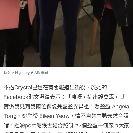
就係呢個ig story令人誤會喇。
不過Crystal已經在有關報道出街後，於她的
Facebook貼文澄清表示：「唉呀，搞出誤會添，其
實係我見到我兩位偶像兼盈盈界鼻祖，湯盈盈 Angela 
Tong、姚瑩瑩 Eileen Yeow，情不自禁主動去求合照
啫，遲啲post呢張世紀合照呀 #3個盈盈一個廠 #大家