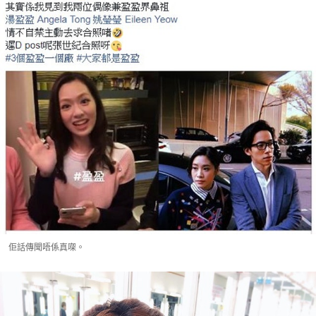
佢話傳聞唔係真㗎。