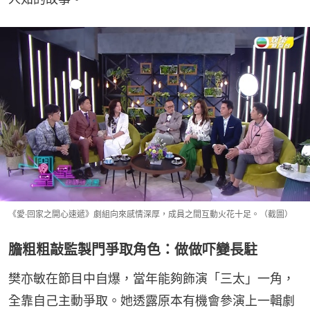
《愛·回家之開心速遞》劇組向來感情深厚，成員之間互動火花十足。（截圖）
膽粗粗敲監製門爭取角色：做做吓變長駐
樊亦敏在節目中自爆，當年能夠飾演「三太」一角，
全靠自己主動爭取。她透露原本有機會參演上一輯劇