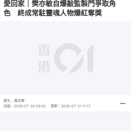
愛回家｜樊亦敏自爆敲監製門爭取角
色 終成常駐靈魂人物爆紅奪獎
播
放
0:00
總
影
共
片
時
撰文：
黃欣華
間
出版：
2026-07-30 06:30
更新：
2026-07-31 11:17