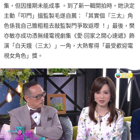
集，但因撞期未能成事 。到了新一輯開拍時，她決定
主動「叩門」搵監製毛遂自薦：「其實個『三太』角
色係我自己膽粗粗去敲監製門爭取返嚟 ！」最後，樊
亦敏亦成功憑無綫電視劇集《愛·回家之開心速遞》飾
演「白天娥（三太）」一角，大熱奪得「最受歡迎電
視女角色」獎。