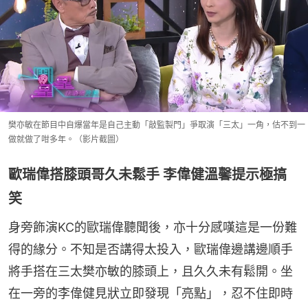
樊亦敏在節目中自爆當年是自己主動「敲監製門」爭取演「三太」一角，估不到一
做就做了咁多年。（影片截圖）
歐瑞偉搭膝頭哥久未鬆手 李偉健溫馨提示極搞
笑
身旁飾演KC的歐瑞偉聽聞後，亦十分感嘆這是一份難
得的緣分。不知是否講得太投入，歐瑞偉邊講邊順手
將手搭在三太樊亦敏的膝頭上，且久久未有鬆開。坐
在一旁的李偉健見狀立即發現「亮點」，忍不住即時