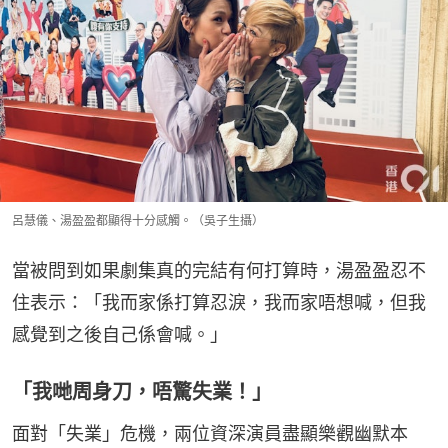
呂慧儀、湯盈盈都顯得十分感觸。（吳子生攝）
當被問到如果劇集真的完結有何打算時，湯盈盈忍不
住表示：「我而家係打算忍淚，我而家唔想喊，但我
感覺到之後自己係會喊。」
「我哋周身刀，唔驚失業！」
面對「失業」危機，兩位資深演員盡顯樂觀幽默本