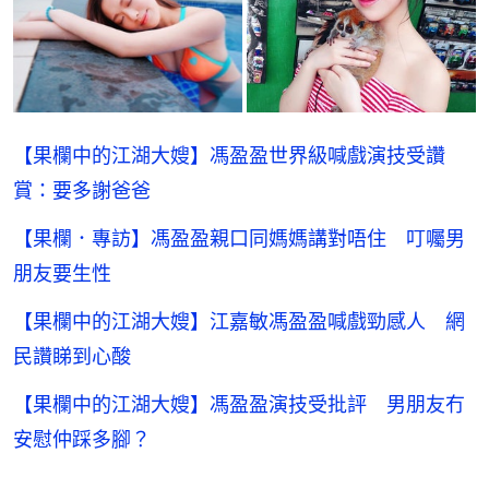
【果欄中的江湖大嫂】馮盈盈世界級喊戲演技受讚
賞：要多謝爸爸
【果欄．專訪】馮盈盈親口同媽媽講對唔住 叮囑男
朋友要生性
【果欄中的江湖大嫂】江嘉敏馮盈盈喊戲勁感人 網
民讚睇到心酸
【果欄中的江湖大嫂】馮盈盈演技受批評 男朋友冇
安慰仲踩多腳？