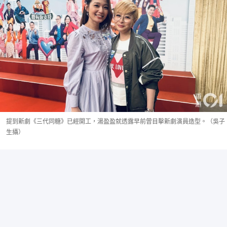
提到新劇《三代同糖》已經開工，湯盈盈就透露早前曾目擊新劇演員造型。（吳子
生攝）