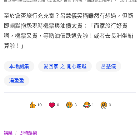
呂慧儀和湯盈盈透露完結《愛回家》後稍作休息 ，回歸家庭陪伴子。（吳子生攝）
至於會否旅行充充電？呂慧儀笑稱雖然有想過，但隨
即幽默抱怨現時機票與油價太貴：「而家旅行好貴
啊，機票又貴，等啲油價跌返先啦！或者去長洲坐船
算啦！」
本地劇集
愛回家 之 開心速遞
呂慧儀
湯盈盈
10
0
3
1
0
娛樂
即時娛樂