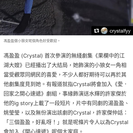
馮盈盈做小狼女呢個角色好受歡迎。
馮盈盈 (Crystal) 首次參演的無綫劇集《果欄中的江
湖大嫂》已經播出了大結局，她飾演的小狼女一角相
當受觀眾同網民的喜愛，不少人都好期待可以再於其
他劇集度見到她。有報道就指Crystal將會加入《愛．
回家之開心速遞》劇組，事緣飾演送水輝的許家傑於
他的ig story上載了一段短片，片中有同劇的湯盈盈、
姚瑩瑩，以及無份演出該劇的Crystal，許家傑仲話：
「三個盈盈，好亂呀！」就是呢條片令人以為Crystal
會加入《開心速遞》呢個大家庭。