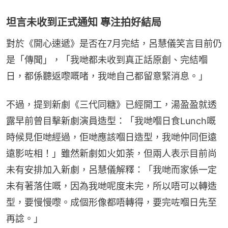
坦言未收到正式通知 專注拍好結局
對於《開心速遞》是否在7月完結，呂慧儀笑言目前仍
是「傳聞」，「我哋都未收到真正話原創、完結嗰
日，都係聽返嚟嘅啫，我哋自己都留意緊消息。」
不過，提到新劇《三代同糖》已經開工，湯盈盈就透
露早前曾目擊新劇演員造型：「我哋嗰日食Lunch嘅
時候見佢哋經過，佢哋應該嗰日造型，我哋仲同佢遠
遠影咗相！」雖然新劇如火如荼，但兩人表示目前尚
未有安排加入新劇，呂慧儀解釋：「我哋而家係一定
未有著落住嘅，因為我哋呢度未完，所以唔可以轉造
型，要慢慢嚟。成個形像都唔轉得，要完咗嗰日先至
再諗。」