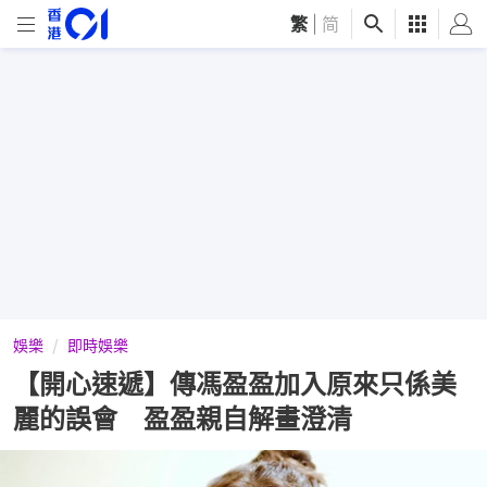
繁
|
简
娛樂
即時娛樂
【開心速遞】傳馮盈盈加入原來只係美
麗的誤會 盈盈親自解畫澄清