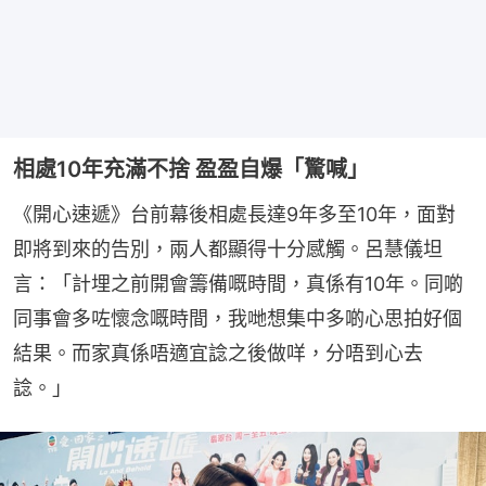
相處10年充滿不捨 盈盈自爆「驚喊」
《開心速遞》台前幕後相處長達9年多至10年，面對
即將到來的告別，兩人都顯得十分感觸。呂慧儀坦
言：「計埋之前開會籌備嘅時間，真係有10年。同啲
同事會多咗懷念嘅時間，我哋想集中多啲心思拍好個
結果。而家真係唔適宜諗之後做咩，分唔到心去
諗。」