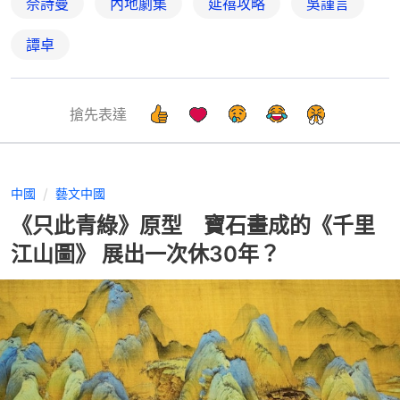
佘詩曼
內地劇集
延禧攻略
吳謹言
譚卓
搶先表達
中國
藝文中國
《只此青綠》原型 寶石畫成的《千里
江山圖》 展出一次休30年？