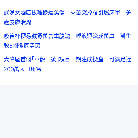
武漢女酒店拔罐慘遭燒傷 火苗突掉落引燃床單 多
處皮膚潰爛
吸管杯極易藏霉菌害童腹瀉！唾液迴流成菌庫 醫生
教5招徹底清潔
大灣區首個｢華龍一號｣項目一期建成投產 可滿足近
200萬人口用電