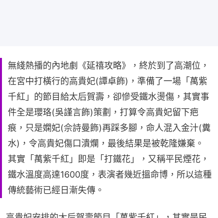
無綫熱播的內地劇《延禧攻略》，終於到了高潮位，
在宮中打橫行的高貴妃(譚卓飾)，準備了一場「萬紫
千紅」的節目給太后賀壽，卻慘受鐵水燙傷，其實事
件全是瓔珞(吳謹言飾)策劃，打算令高貴妃留下疤
痕，只是嫻妃(佘詩曼飾)再踩多腳，命人混入金汁(糞
水)，令高貴妃傷口潰爛，最後結果是被乾隆嫌棄。
其實「萬紫千紅」即是「打鐵花」，又稱平民煙花，
鐵水溫度高達1600度，表演者幾近搵命博，所以這種
傳統藝術已經日漸失傳。
高貴妃安排的太后賀壽節目「萬紫千紅」，其實是民