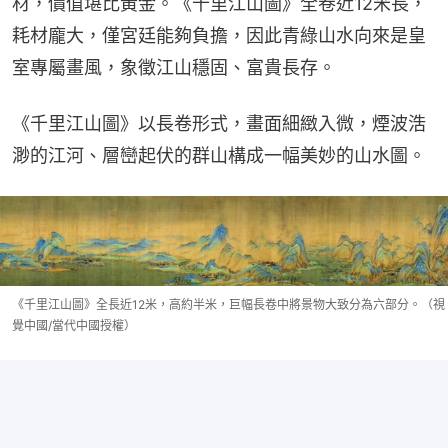
材，價值堪比黃金。《千里江山圖》全卷近12米長，
耗材龐大，僅宮廷能夠負擔，因此青綠山水向來是皇
室專屬畫風，象徵江山穩固、富貴長存。
《千里江山圖》以長卷形式，畫面細緻入微，煙波浩
渺的江河、層巒起伏的群山構成一幅美妙的山水圖。
《千里江山圖》全長近12米，高約半米，巨幅長卷中將景物大致分為六部分。（視
覺中國/當代中國授權）