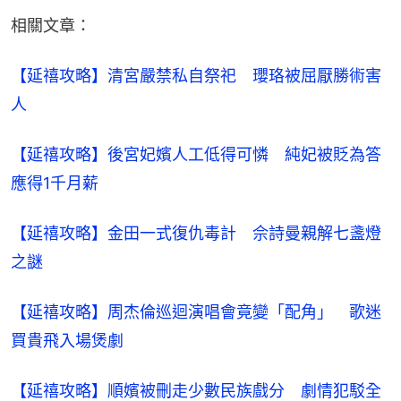
相關文章：
【延禧攻略】清宮嚴禁私自祭祀　瓔珞被屈厭勝術害
人​
【延禧攻略】後宮妃嬪人工低得可憐　純妃被貶為答
應得1千月薪​
【延禧攻略】金田一式復仇毒計　佘詩曼親解七盞燈
之謎​
【延禧攻略】周杰倫巡迴演唱會竟變「配角」　歌迷
買貴飛入場煲劇​
【延禧攻略】順嬪被刪走少數民族戲分　劇情犯駁全