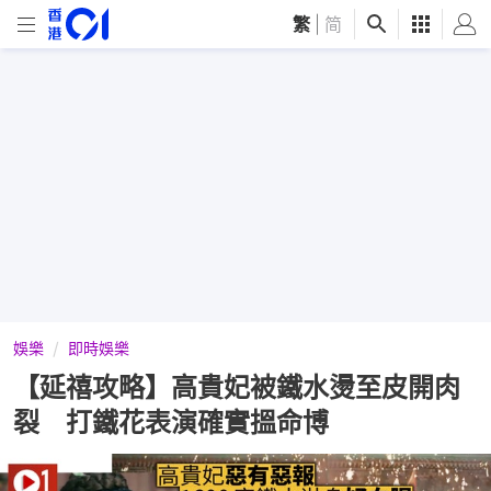
繁
|
简
娛樂
即時娛樂
【延禧攻略】高貴妃被鐵水燙至皮開肉
裂 打鐵花表演確實搵命博