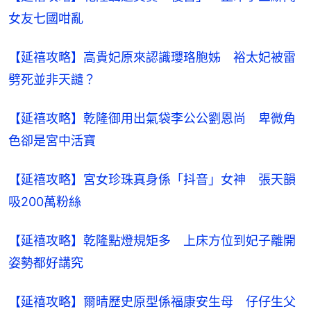
女友七國咁亂​
【延禧攻略】高貴妃原來認識瓔珞胞姊　裕太妃被雷
劈死並非天譴？
【延禧攻略】乾隆御用出氣袋李公公劉恩尚　卑微角
色卻是宮中活寶​
【延禧攻略】宮女珍珠真身係「抖音」女神　張天韻
吸200萬粉絲​
【延禧攻略】乾隆點燈規矩多　上床方位到妃子離開
姿勢都好講究
【延禧攻略】爾晴歷史原型係福康安生母　仔仔生父