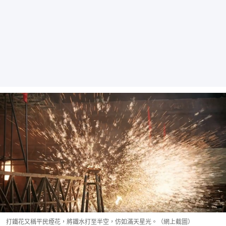
打鐵花又稱平民煙花，將鐵水打至半空，仿如滿天星光。（網上截圖）