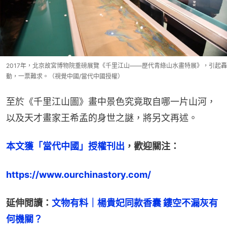
2017年，北京故宮博物院重磅展覽《千里江山——歷代青綠山水畫特展》，引起轟
動，一票難求。（視覺中國/當代中國授權）
至於《千里江山圖》畫中景色究竟取自哪一片山河，
以及天才畫家王希孟的身世之謎，將另文再述。
本文獲「當代中國」授權刊出
，歡迎關注：
https://www.ourchinastory.com/
延伸閲讀：
文物有料｜楊貴妃同款香囊 鏤空不漏灰有
何機關？