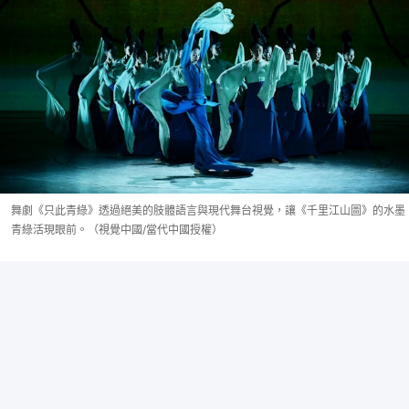
舞劇《只此青綠》透過絕美的肢體語言與現代舞台視覺，讓《千里江山圖》的水墨
青綠活現眼前。（視覺中國/當代中國授權）