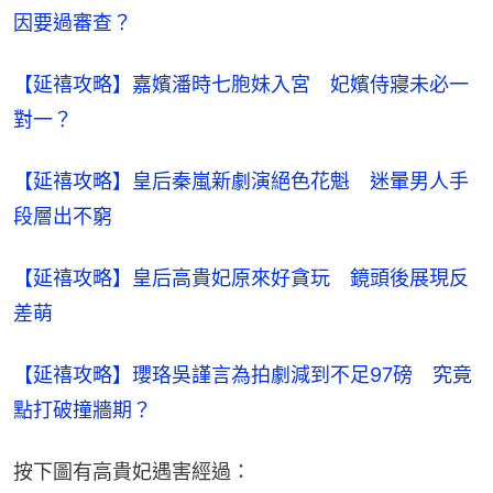
因要過審查？​
【延禧攻略】嘉嬪潘時七胞妹入宮　妃嬪侍寢未必一
對一？​
【延禧攻略】皇后秦嵐新劇演絕色花魁　迷暈男人手
段層出不窮
【延禧攻略】皇后高貴妃原來好貪玩　鏡頭後展現反
差萌
【延禧攻略】瓔珞吳謹言為拍劇減到不足97磅　究竟
點打破撞牆期？
按下圖有高貴妃遇害經過：