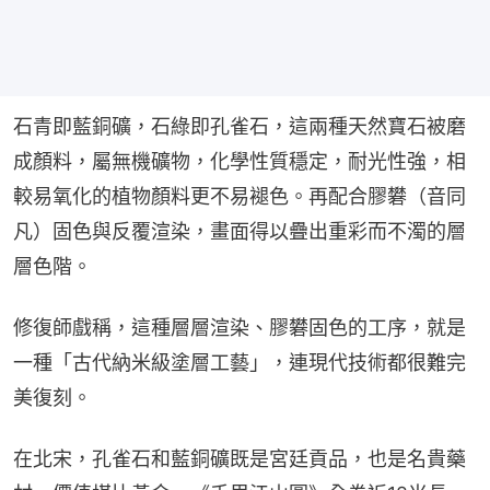
石青即藍銅礦，石綠即孔雀石，這兩種天然寶石被磨
成顏料，屬無機礦物，化學性質穩定，耐光性強，相
較易氧化的植物顏料更不易褪色。再配合膠礬（音同
凡）固色與反覆渲染，畫面得以疊出重彩而不濁的層
層色階。
修復師戲稱，這種層層渲染、膠礬固色的工序，就是
一種「古代納米級塗層工藝」，連現代技術都很難完
美復刻。
在北宋，孔雀石和藍銅礦既是宮廷貢品，也是名貴藥