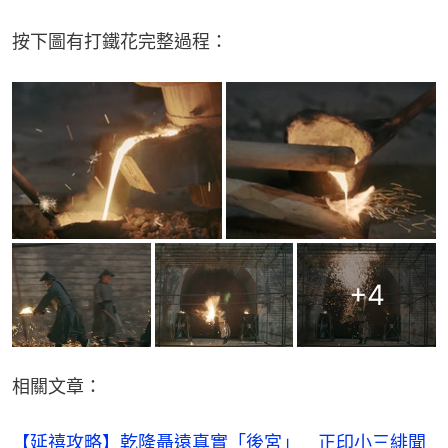
按下圖有打鐵花完整過程：
+
4
相關文章：
【延禧攻略】乾隆聶遠真實「後宮」　正印小三緋聞