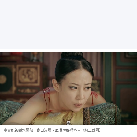
高貴妃被鐵水燙傷，傷口潰爛，血淋淋好恐怖。（網上截圖）