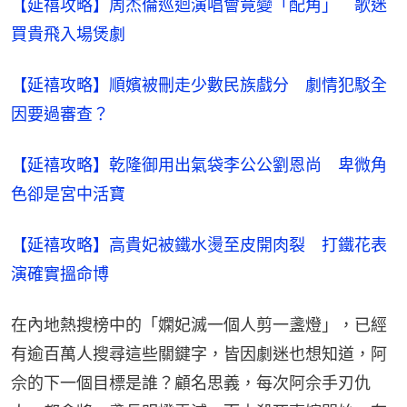
【延禧攻略】周杰倫巡迴演唱會竟變「配角」　歌迷
買貴飛入場煲劇​
【延禧攻略】順嬪被刪走少數民族戲分　劇情犯駁全
因要過審查？
【延禧攻略】乾隆御用出氣袋李公公劉恩尚　卑微角
色卻是宮中活寶
【延禧攻略】高貴妃被鐵水燙至皮開肉裂　打鐵花表
演確實搵命博
在內地熱搜榜中的「嫻妃滅一個人剪一盞燈」，已經
有逾百萬人搜尋這些關鍵字，皆因劇迷也想知道，阿
佘的下一個目標是誰？顧名思義，每次阿佘手刃仇