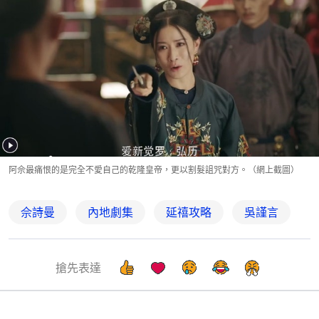
阿佘最痛恨的是完全不愛自己的乾隆皇帝，更以割髮詛咒對方。（網上截圖）
佘詩曼
內地劇集
延禧攻略
吳謹言
搶先表達