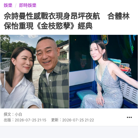
娛樂
即時娛樂
佘詩曼性感戰衣現身昂坪夜航 合體林
保怡重現《金枝慾孽》經典
撰文：
小白
出版：
2026-07-25 21:15
更新：
2026-07-25 21:22