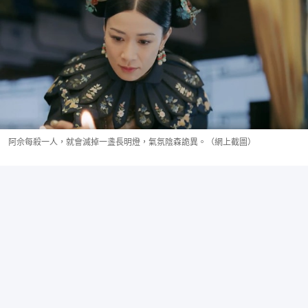
阿佘每殺一人，就會滅掉一盞長明燈，氣氛陰森詭異。（網上截圖）