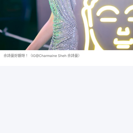
佘詩曼好靚呀！（IG@Charmaine Sheh 佘詩曼）