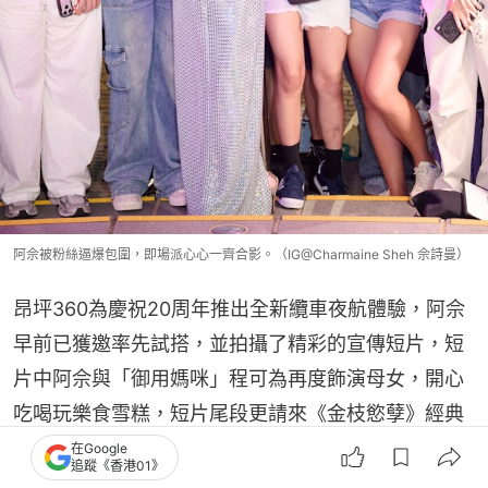
阿佘被粉絲逼爆包圍，即場派心心一齊合影。（IG@Charmaine Sheh 佘詩曼）
昂坪360為慶祝20周年推出全新纜車夜航體驗，阿佘
早前已獲邀率先試搭，並拍攝了精彩的宣傳短片，短
片中阿佘與「御用媽咪」程可為再度飾演母女，開心
吃喝玩樂食雪糕，短片尾段更請來《金枝慾孽》經典
拍檔林保怡客串亮相！兩人以古裝對白互相呼應，瞬
在Google
追蹤《香港01》
間喚醒無數劇迷的集體回憶。而被問到是否希望與林