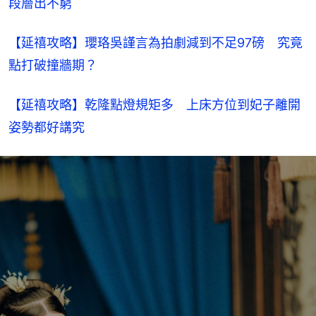
段層出不窮
【延禧攻略】瓔珞吳謹言為拍劇減到不足97磅　究竟
點打破撞牆期？
【延禧攻略】乾隆點燈規矩多　上床方位到妃子離開
姿勢都好講究