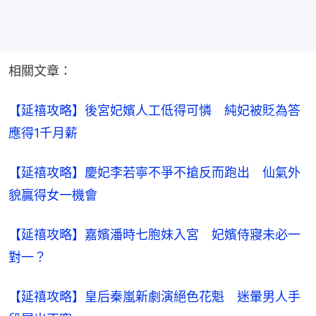
相關文章：
【延禧攻略】後宮妃嬪人工低得可憐　純妃被貶為答
應得1千月薪
【延禧攻略】慶妃李若寧不爭不搶反而跑出　仙氣外
貌贏得女一機會​
【延禧攻略】嘉嬪潘時七胞妹入宮　妃嬪侍寢未必一
對一？​
【延禧攻略】皇后秦嵐新劇演絕色花魁　迷暈男人手