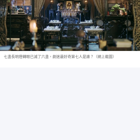
七盞長明燈轉眼已滅了六盞，劇迷最好奇第七人是誰？（網上截圖）