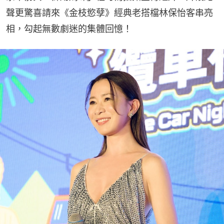
聲更驚喜請來《金枝慾孽》經典老搭檔林保怡客串亮
相，勾起無數劇迷的集體回憶！