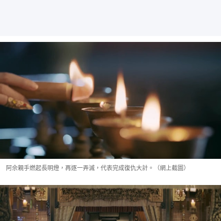
阿佘親手燃起長明燈，再逐一弄滅，代表完成復仇大計。（網上截圖）