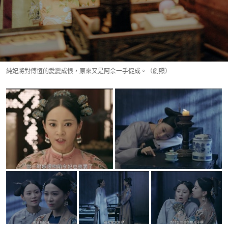
純妃將對傅恆的愛變成恨，原來又是阿佘一手促成。（劇照）