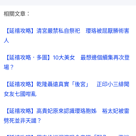
相關文章：
【延禧攻略】清宮嚴禁私自祭祀　瓔珞被屈厭勝術害
人​
【延禧攻略．多圖】10大美女　最想邊個續集再次登
場？​
【延禧攻略】乾隆聶遠真實「後宮」　正印小三緋聞
女友七國咁亂​
【延禧攻略】高貴妃原來認識瓔珞胞姊　裕太妃被雷
劈死並非天譴？​