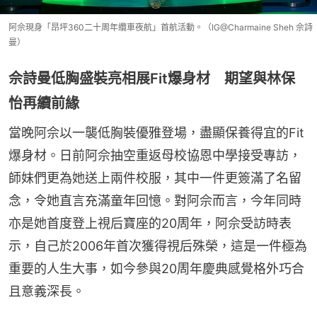
阿佘現身「昂坪360二十周年纜車夜航」首航活動。（IG@Charmaine Sheh 佘詩
曼）
佘詩曼低胸盛裝亮相展Fit爆身材 期望與林保
怡再續前緣
當晚阿佘以一襲低胸裝優雅登場，盡顯保養得宜的Fit
爆身材。日前阿佘抽空重返母校協恩中學接受專訪，
師妹們更為她送上兩件校服，其中一件更簽滿了名留
念，令她直言充滿童年回憶。對阿佘而言，今年同時
亦是她首度登上視后寶座的20周年，阿佘受訪時表
示，自己於2006年首次獲得視后殊榮，這是一件極為
重要的人生大事，如今參與20周年慶典感覺格外巧合
且意義深長。