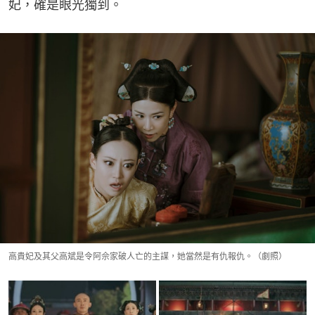
妃，確是眼光獨到。
高貴妃及其父高斌是令阿佘家破人亡的主謀，她當然是有仇報仇。（劇照）