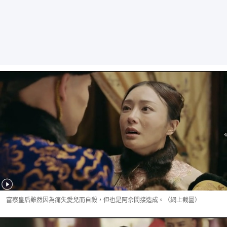
富察皇后雖然因為痛失愛兒而自殺，但也是阿佘間接造成。（網上截圖）