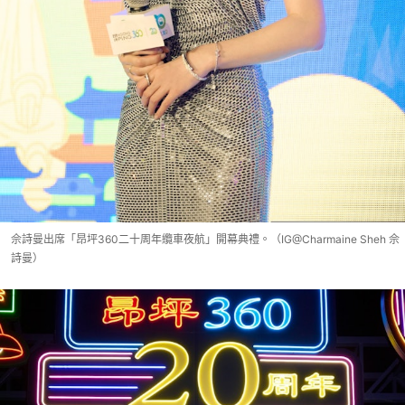
佘詩曼出席「昂坪360二十周年纜車夜航」開幕典禮。（IG@Charmaine Sheh 佘
詩曼）