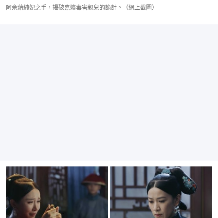
阿佘藉純妃之手，揭破嘉嬪毒害親兒的詭計。（網上截圖）