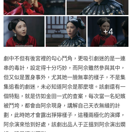
+
4
劇中不但有後宮裡的勾心鬥角，更吸引劇迷的是一連
串的毒計，設定得十分巧妙，而阿佘雖然參與其中，
但又似是置身事外，尤其她一臉無辜的樣子，不是集
集追看的劇迷，未必知道阿佘是那麼壞。該劇還有一
個特點，就是仿如金田一式的查案，每次當一名妃嬪
被鬥垮，都會由阿佘現身，講解自己天衣無縫的計
劃，此時她才會露出猙獰樣子，這種兩極化的演繹，
阿佘演來恰到好處，該劇出品人于正搵到阿佘演出嫻