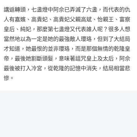
講返轉頭，七盞燈中阿佘已弄滅了六盞，而代表的仇
人有嘉嬪、高貴妃、高貴妃父親高斌、怡親王、富察
皇后、純妃，那麼第七盞燈又代表誰人呢？很多人想
當然地以為一定是她的最強敵人瓔珞，但到了大結局
才知道，她最恨的並非瓔珞，而是那個無情的乾隆皇
帝，最後她割斷頭髮，意味著詛咒皇上及太后，阿佘
最後被打入冷宮，從乾隆的記憶中消失，結局相當悲
慘。