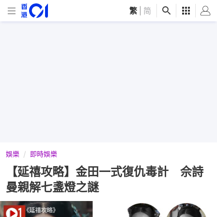
繁
|
简
娛樂
即時娛樂
【延禧攻略】金田一式復仇毒計 佘詩
曼親解七盞燈之謎