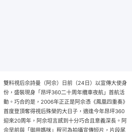
雙料視后佘詩曼（阿佘）日前（24日）以宣傳大使身
份，盛裝現身「昂坪360二十周年纜車夜航」首航活
動。巧合的是，2006年正正是阿佘憑《鳳凰四重奏》
首度登頂奪得視后殊榮的大日子，適逢今年昂坪360
迎來20周年，阿佘坦言感到十分巧合且意義深長。阿
佘早前與「御用媽咪」程可為拍攝宣傳短片，片段尾