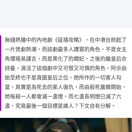
無綫熱播中的內地劇《延禧攻略》，在中港台掀起了
一片煲劇熱潮，而該劇最多人讚賞的角色，不是女主
角瓔珞吳謹言，而是黑化了的嫻妃，之後的繼皇后佘
詩曼，演活了這個劇中又可恨又可憐的角色。阿佘由
始至終也不是貪圖皇后之位，她所作的一切害人勾
當，其實是為死去的家人復仇，而由殺死嘉嬪開始，
她每殺一人都會滅一盞燈，而七盞長明燈已滅了六
盞，究竟最後一個目標是誰人？下文自有分解。