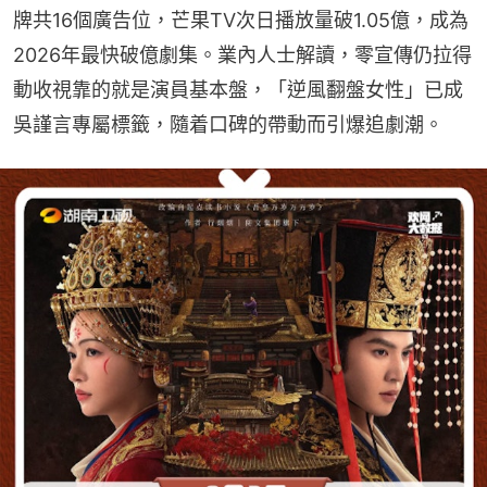
牌共16個廣告位，芒果TV次日播放量破1.05億，成為
2026年最快破億劇集。業內人士解讀，零宣傳仍拉得
動收視靠的就是演員基本盤，「逆風翻盤女性」已成
吳謹言專屬標籤，隨着口碑的帶動而引爆追劇潮。