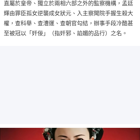
直屬於皇帝、獨立於兩相六部之外的監察機構，孟廷
輝由罪臣孤女逆襲成女狀元、入主察聞院手握生殺大
權，查科舉、查漕運、查朝官勾結，辦事手段冷酷甚
至被冠以「奸佞」（指奸邪、諂媚的品行）之名。