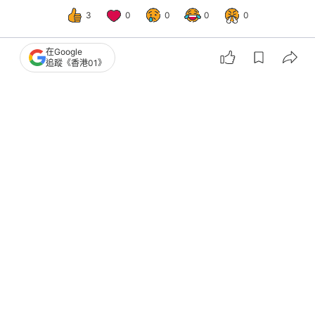
3
0
0
0
0
在Google
追蹤《香港01》
熱話
開罐
正義女神｜佘詩曼裁判官人工幾多？一
文睇清法官薪酬福利入職門檻