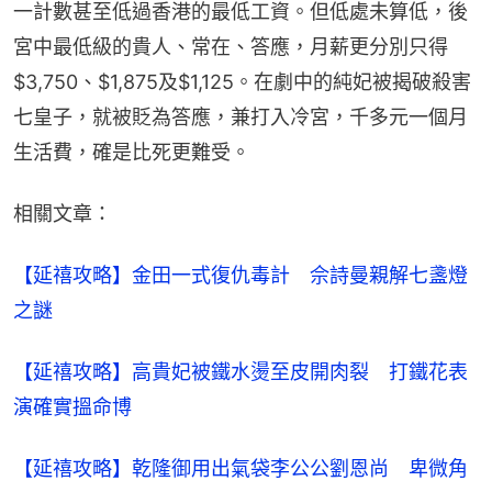
一計數甚至低過香港的最低工資。但低處未算低，後
宮中最低級的貴人、常在、答應，月薪更分別只得
$3,750、$1,875及$1,125。在劇中的純妃被揭破殺害
七皇子，就被貶為答應，兼打入冷宮，千多元一個月
生活費，確是比死更難受。
相關文章：
【延禧攻略】金田一式復仇毒計　佘詩曼親解七盞燈
之謎​
【延禧攻略】高貴妃被鐵水燙至皮開肉裂　打鐵花表
演確實搵命博
【延禧攻略】乾隆御用出氣袋李公公劉恩尚　卑微角