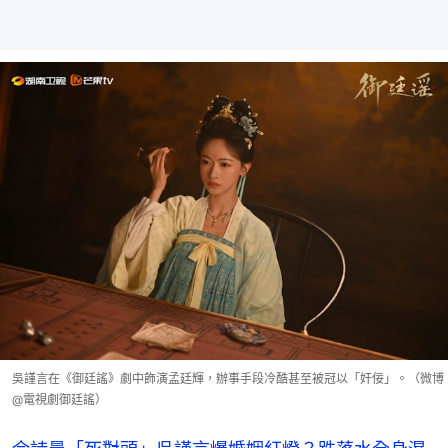
吳謹言在《御廷謠》劇中飾演孟廷輝，辦事手段冷酷甚至被冠以「奸佞」。（微博
@電視劇御廷謠）