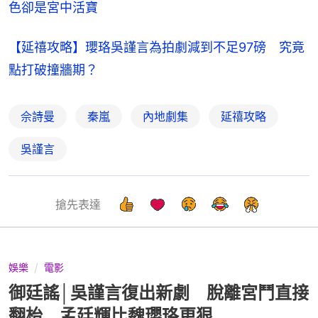
色卻是宮中活寶
【延禧攻略】瓔珞吳謹言為拍劇減到不足97磅　究竟
點打破撞牆期？
佘詩曼
秦嵐
內地劇集
延禧攻略
吳謹言
搶先表達
娛樂
電影
御廷謠│吳謹言復出新劇 脫離宮鬥直接
翻枱 孟廷輝比魏瓔珞更狠