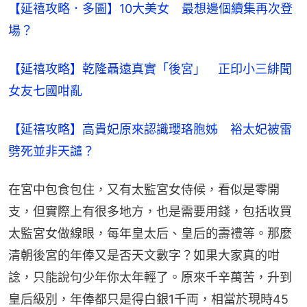
【延禧攻略．多圖】10大美女　最想邊個續集再次登
場？
【延禧攻略】乾隆聶遠真實「後宮」　正印小三緋聞
女友七國咁亂
【延禧攻略】高貴妃原來認識瓔珞胞姊　裕太妃被雷
劈死並非天譴？
在宮中包食包住，又有太監宮女侍候，看似是零開
支，但實際上有很多地方，也是需要用錢，包括收買
太監宮女做線眼，每年皇太后、皇后的壽禮等。那麼
清朝後宮的年俸又是否天文數字？如果大家真的咁
諗，只能說句少年你太年輕了。原來千辛萬苦，升到
皇后級別，年俸都只是得白銀1千両，相當於現時45