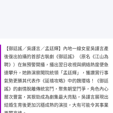
【御廷謠／吳謹言／孟廷輝】內地一線女星吳謹言產
後復出拍攝的首部古裝劇《御廷謠》（原名《江山為
聘》）在無預警開播，播出翌日收視與網絡熱度便急
速攀升，她飾演察聞院統領「孟廷輝」，獲讚賞行事
氣勢更勝其代表作《延禧攻略》中的魏瓔珞！《御廷
謠》的劇情脫離傳統宮鬥，聚焦朝堂鬥爭，角色內心
層次豐富，其狠勁成為劇集最大亮點，吳謹言展現出
結婚生育後更加沉穩成熟的演技，大有可能令其事業