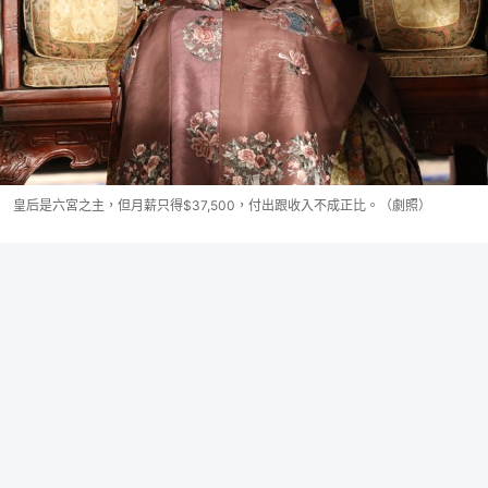
皇后是六宮之主，但月薪只得$37,500，付出跟收入不成正比。（劇照）