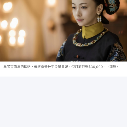
吳謹言飾演的瓔珞，最終會晉升至令皇貴妃，但月薪只得$30,000。（劇照）