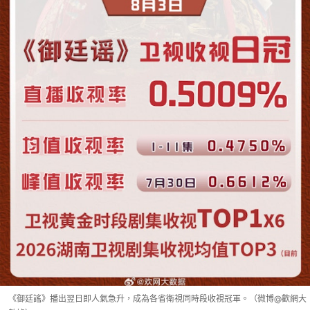
《御廷謠》播出翌日即人氣急升，成為各省衛視同時段收視冠軍。（微博@歡網大