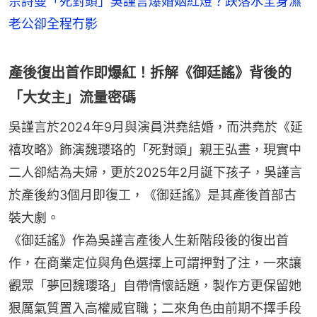
佘詩曼「死對頭」吳謹言爆婚姻紅燈？跌落水全身濕
老公卻全程冇影
產後復出首作即爆紅！拆解《御廷謠》背後的
「大女主」流量密碼
吳謹言於2024年9月與演員洪堯結婚，而洪堯於《延
禧攻略》飾演魏瓔珞的「死對頭」親王弘晝，現實中
二人卻結為夫婦，更於2025年2月誕下孩子，吳謹言
於產後約3個月即復工，《御廷謠》是其產後首部古
裝大劇。
《御廷謠》作為吳謹言產後人生新階段後的復出首
作，在商業定位與角色選擇上可謂押對了注，一來讓
觀眾「夢回魏瓔珞」自帶情懷話題，製作方更保留她
狠厲氣質置入高權威官職；二來角色由前期不擇手段