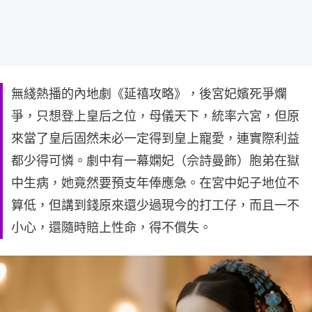
無綫熱播的內地劇《延禧攻略》，後宮妃嬪死爭爛
爭，只想登上皇后之位，母儀天下，統率六宮，但原
來當了皇后固然未必一定得到皇上寵愛，連實際利益
都少得可憐。劇中有一幕嫻妃（佘詩曼飾）胞弟在獄
中生病，她竟然要預支年俸應急。在宮中妃子地位不
算低，但講到錢原來還少過現今的打工仔，而且一不
小心，還隨時賠上性命，得不償失。