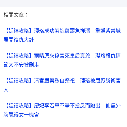
相關文章：
【延禧攻略】瓔珞成功製造萬壽魚祥瑞　重返紫禁城
展開復仇大計​
【延禧攻略】爾晴原來係害死皇后真兇　瓔珞報仇情
節太不安被刪走​
【延禧攻略】清宮嚴禁私自祭祀　瓔珞被屈厭勝術害
人
【延禧攻略】慶妃李若寧不爭不搶反而跑出　仙氣外
貌贏得女一機會​