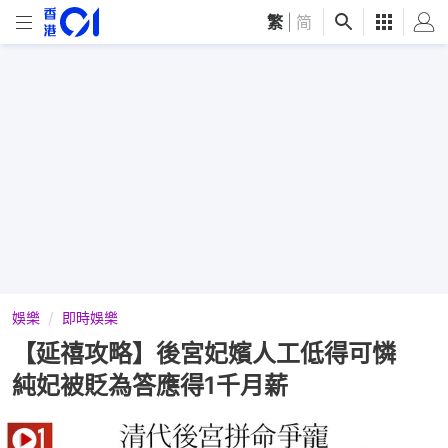
繁
|
简
娛樂
即時娛樂
【延禧攻略】後宮妃嬪人工低得可憐
純妃被貶為答應得1千月薪