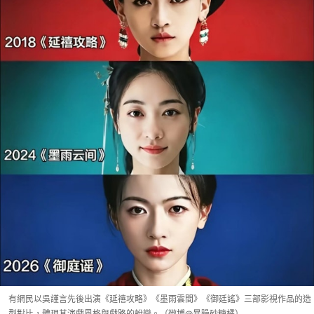
有網民以吳謹言先後出演《延禧攻略》《墨雨雲間》《御廷謠》三部影視作品的造
型對比，體現其演戲風格與戲路的蛻變。（微博@暴躁砂糖橘）