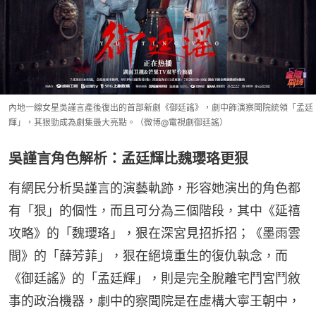
內地一線女星吳謹言產後復出的首部新劇《御廷謠》，劇中飾演察聞院統領「孟廷
輝」，其狠勁成為劇集最大亮點。（微博@電視劇御廷謠）
吳謹言角色解析：孟廷輝比魏瓔珞更狠
有網民分析吳謹言的演藝軌跡，形容她演出的角色都
有「狠」的個性，而且可分為三個階段，其中《延禧
攻略》的「魏瓔珞」，狠在深宮見招拆招；《墨雨雲
間》的「薛芳菲」，狠在絕境重生的復仇執念，而
《御廷謠》的「孟廷輝」，則是完全脫離宅鬥宮鬥敘
事的政治機器，劇中的察聞院是在虛構大寧王朝中，