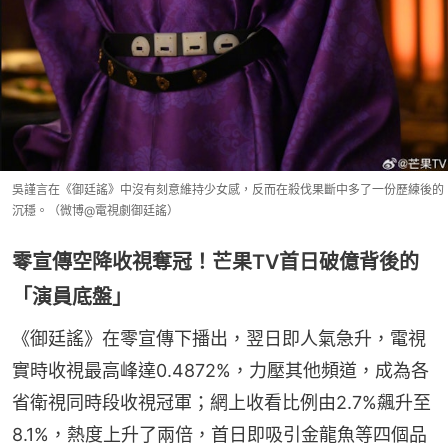
吳謹言在《御廷謠》中沒有刻意維持少女感，反而在殺伐果斷中多了一份歷練後的
沉穩。（微博@電視劇御廷謠）
零宣傳空降收視奪冠！芒果TV首日破億背後的
「演員底盤」
《御廷謠》在零宣傳下播出，翌日即人氣急升，電視
實時收視最高峰達0.4872%，力壓其他頻道，成為各
省衛視同時段收視冠軍；網上收看比例由2.7%飆升至
8.1%，熱度上升了兩倍，首日即吸引金龍魚等四個品