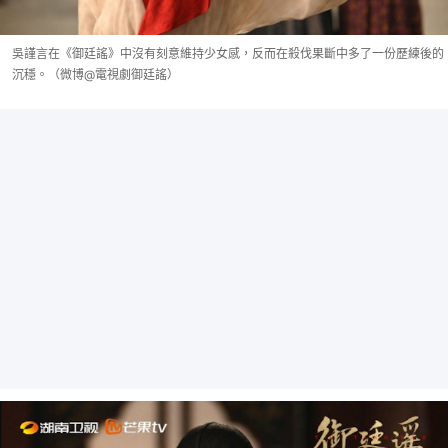
吳謹言在《御廷謠》中沒有刻意維持少女感，反而在殺伐果斷中多了一份歷練後的
沉穩。（微博@電視劇御廷謠）