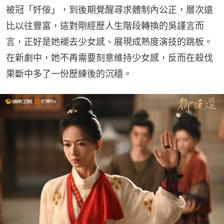
被冠「奸佞」，到後期覺醒尋求體制內公正，層次遠
比以往豐富，這對剛經歷人生階段轉換的吳謹言而
言，正好是她褪去少女感、展現成熟度演技的跳板。
在新劇中，她不再需要刻意維持少女感，反而在殺伐
果斷中多了一份歷練後的沉穩。