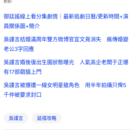
數據）
御廷謠線上看分集劇情｜最新追劇日曆/更新時間+演
員關係圖+簡介
吳謹言結婚滿周年雙方微博官宣文竟消失 瘋傳婚變
老公3字回應
吳謹言婚後復出生圖狀態曝光 人氣高企老闆于正爆
有17部戲搵上門
吳謹言被爆遭一線女明星搶角色 用半年拍攝只俾5
千仲被要求封口
吳謹言
延禧攻略