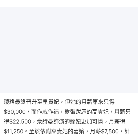
瓔珞最終晉升至皇貴妃，但她的月薪原來只得
$30,000，而作威作福，囂張跋扈的高貴妃，月薪只
得$22,500，佘詩曼飾演的嫻妃更加可憐，月薪得
$11,250。至於依附高貴妃的嘉嬪，月薪$7,500，計