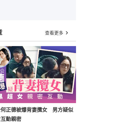
章
查看更多
公何正德被爆背妻攬女 男方疑似
女互動親密