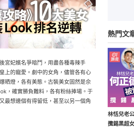
熱門文
後宮妃嬪名爭暗鬥，用盡各種毒辣手
皇上的寵愛。劇中的女角，儘管各有心
爆晒燈，各有美態。古裝美女固然是佘
ook，確實勝負難料，各有粉絲捧場。于
又最想邊個有得留低，甚至以另一個角
林恬兒老
攬錫黑超