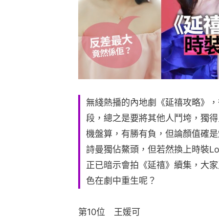
無綫熱播的內地劇《延禧攻略》，
段，總之是要將其他人鬥垮，獨得
機盤算，有勝有負，但論顏值確是
詩曼獨佔鰲頭，但若然換上時裝L
正已暗示會拍《延禧》續集，大家
色在劇中重生呢？
第10位　王媛可