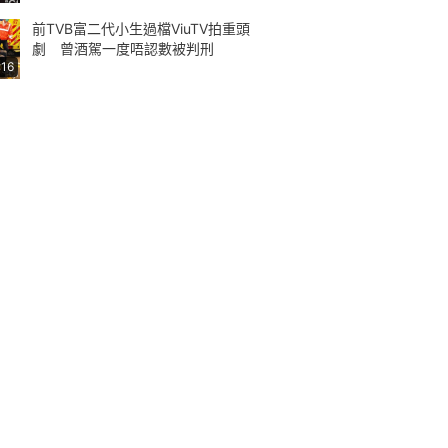
前TVB富二代小生過檔ViuTV拍重頭
劇 曾酒駕一度唔認數被判刑
:16