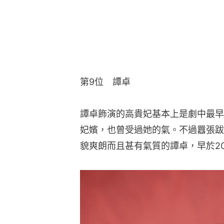
第9位　譚卓
譚卓飾演的高貴妃基本上是劇中最早
妃嬪，也曾受過她的氣。不過囂張跋
貌爽朗而且甚有氣質的譚卓，早於2