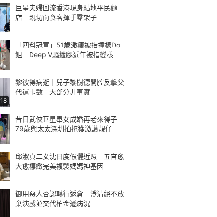
巨星夫婦回流香港現身貼地平民麵
店 親切向食客揮手零架子
「四料冠軍」51歲激瘦被指撞樣Do
姐 Deep V騷纖腿近年被指變樣
黎彼得病逝｜兒子黎樹德開腔反擊父
代還卡數：大部分非事實
:18
昔日武俠巨星奉女成婚再老來得子
79歲與太太深圳拍拖獲激讚靚仔
邱淑貞二女沈日度假曬近照 五官愈
大愈標緻完美複製媽媽神基因
御用惡人否認轉行返倉 澄清絕不放
棄演戲並交代柏金遜病況