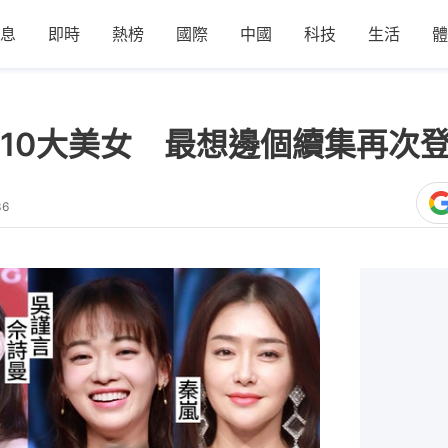
息
即時
熱榜
國際
中國
科技
生活
體
10大美女 最想邊個續集再次
36