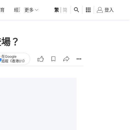
育
經濟
更多
01深圳
繁
觀點
|
简
健康
好食玩飛
登入
女
登場？
在Google
追蹤《香港01》