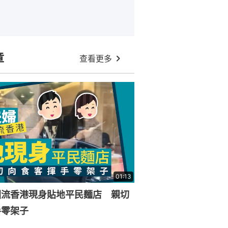
章
查看更多
01:13
回流香港現身貼地平民麵店 親切
手零架子