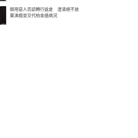
御用惡人否認轉行返倉 澄清絕不放
棄演戲並交代柏金遜病況