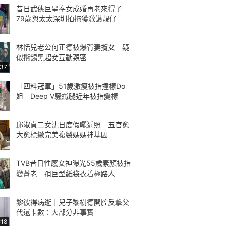
昔日武俠巨星奉女成婚再老來得子
79歲與太太深圳拍拖獲激讚靚仔
林恬兒老公何正德被爆背妻攬女 疑
似攬錫黑超女互動親密
:37
「四料冠軍」51歲激瘦被指撞樣Do
姐 Deep V騷纖腿近年被指變樣
邱淑貞二女沈日度假曬近照 五官愈
大愈標緻完美複製媽媽神基因
TVB昔日性感女神曝光55歲素顏被指
變蒼老 孭巨型紙袋衣着極路人
黎彼得病逝｜兒子黎樹德開腔反擊父
代還卡數：大部分非事實
:18