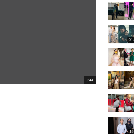
01
1:44
總
共
時
間
19