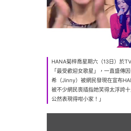
HANA菊梓喬星期六（13日）於T
「最受歡迎女歌星」，一直盛傳因
希（Jinny）被網民發現在宣布
被不少網民喪插指她笑得太浮誇十
公然表現得咁小家！」