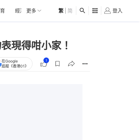
育
經濟
更多
01深圳
繁
觀點
|
简
健康
好食玩飛
登入
女
物表現得咁小家！
1
在Google
追蹤《香港01》