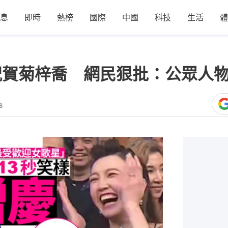
息
即時
熱榜
國際
中國
科技
生活
體
祝賀菊梓喬 網民狠批：公眾人
8