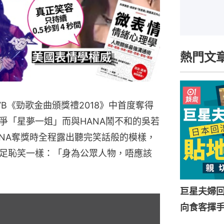
熱門文
VB《勁歌金曲頒獎禮2018》中首度奪得
爭「星夢一姐」而與HANA鬧不和的吳若
HANA奪獎時全程露出聽完笑話般的模樣，
足恥笑一樣：「身為公眾人物，唔應該
巨星夫婦
向食客揮