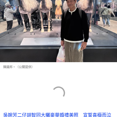
陳國邦。（公關提供）
吳婉芳二仔胡智同大曬豪華婚禮美照 宣誓喜極而泣