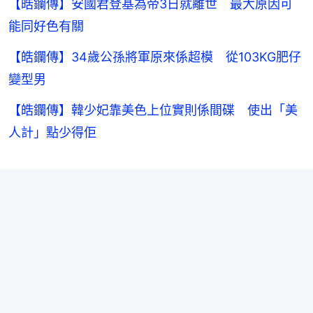
【皓鑭傳】安國君登基為帝3日就離世 最大原因可
能同好色有關
【皓鑭傳】34歲公孫將軍原來係超模 從103KG肥仔
變型男
【皓鑭傳】韓少妃靠美色上位實則係間碟 使出「美
人計」點少得佢