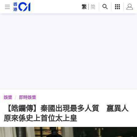
繁
|
简
娛樂
即時娛樂
【皓鑭傳】秦國出現最多人質 嬴異人
原來係史上首位太上皇