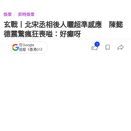
娛樂
即時娛樂
玄戰丨北宋丞相後人曬超準感應 陳懿
德震驚瘋狂喪嗌：好癲呀
1
在Google
追蹤《香港01》
撰文：
小白
出版：
2026-07-23 20:30
更新：
2026-07-23 20:30