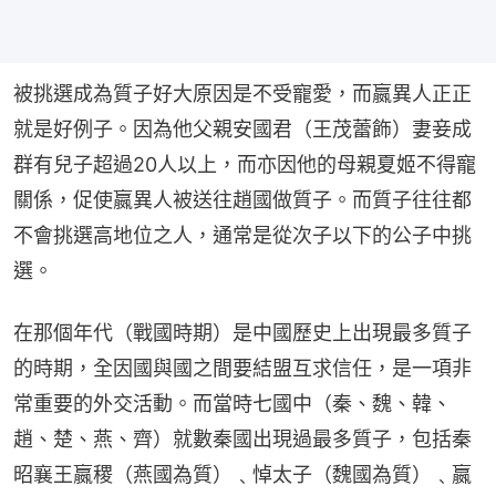
被挑選成為質子好大原因是不受寵愛，而嬴異人正正
就是好例子。因為他父親安國君（王茂蕾飾）妻妾成
群有兒子超過20人以上，而亦因他的母親夏姬不得寵
關係，促使嬴異人被送往趙國做質子。而質子往往都
不會挑選高地位之人，通常是從次子以下的公子中挑
選。
在那個年代（戰國時期）是中國歷史上出現最多質子
的時期，全因國與國之間要結盟互求信任，是一項非
常重要的外交活動。而當時七國中（秦、魏、韓、
趙、楚、燕、齊）就數秦國出現過最多質子，包括秦
昭襄王嬴稷（燕國為質）﹑悼太子（魏國為質）﹑嬴