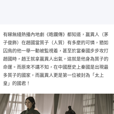
有睇無綫熱播內地劇《皓鑭傳》都知道，嬴異人（茅
子俊飾）在趙國當質子（人質）有多麼的可憐，猶如
囚鳥的他一舉一動被監視着，甚至於當秦國步步攻打
趙國時，趙王就拿嬴異人出氣，這就是他身為質子的
命運。而原來不講不知，在中國歷史上秦國是出現最
多質子的國家，而嬴異人更是第一位被封為「太上
皇」的國君！