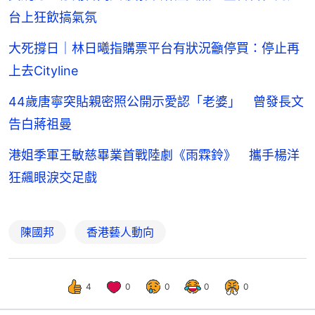
台上狂飲搞氣氛
大死撐日｜林日曦指購票平台有狀況籲停買：停止再
上去Cityline
44歲唐寧突貼親密照公開示愛認「老婆」 曾發長文
告白蔣祖曼
港姐季軍王敏慈畢業首戰陸劇《雨霖鈴》 攜手楊洋
狂飆眼淚交足戲
陳國邦
香港藝人動向
4
0
0
0
0