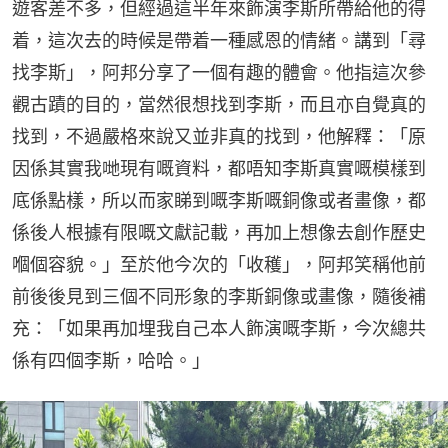
遊客差不多，但經過這半年來飾演李斯所帶給他的得
着，這次去的時候是帶着一種感恩的情緒。講到「尋
找李斯」，阿邦分享了一個有趣的體會。他指這次參
觀古蹟的目的，當然很想找到李斯，而且亦自覺真的
找到，不過嚴格來說又並非真的找到，他解釋：「原
因係其實我哋現有嘅資料，都唔知李斯真實嘅模樣到
底係點樣，所以而家睇到嘅李斯嘅銅像或者畫像，都
係後人根據有限嘅文獻記載，再加上想像去創作歷史
嗰個容貌。」至於他今次的「收穫」，阿邦笑稱他前
前後後見到三個不同形象的李斯銅像或畫像，隨後補
充：「如果再加埋我自己本人飾演嘅李斯，今次總共
係有四個李斯，哈哈。」