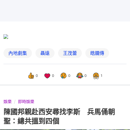
內地劇集
聶遠
王茂蕾
皓鑭傳
0
0
0
0
1
娛樂
即時娛樂
陳國邦親赴西安尋找李斯 兵馬俑朝
聖：總共搵到四個