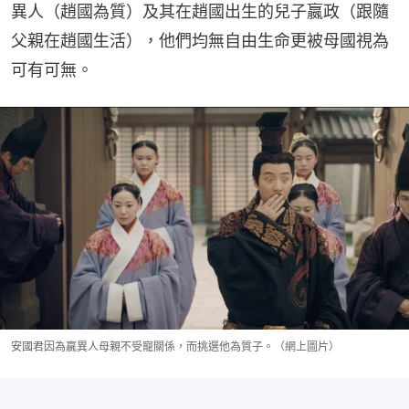
異人（趙國為質）及其在趙國出生的兒子嬴政（跟隨
父親在趙國生活），他們均無自由生命更被母國視為
可有可無。
安國君因為嬴異人母親不受寵關係，而挑選他為質子。（網上圖片）