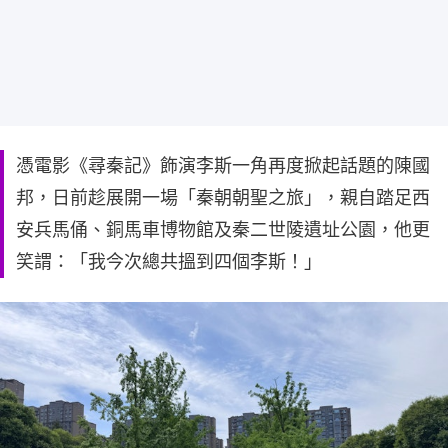
憑電影《尋秦記》飾演李斯一角再度掀起話題的陳國
邦，日前趁展開一場「秦朝朝聖之旅」，親自踏足西
安兵馬俑、銅馬車博物館及秦二世陵遺址公園，他更
笑謂：「我今次總共搵到四個李斯！」