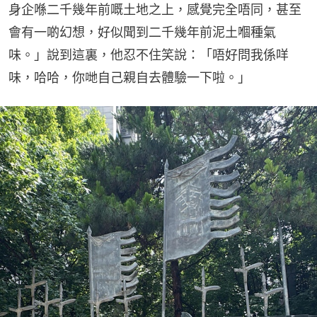
身企喺二千幾年前嘅土地之上，感覺完全唔同，甚至
會有一啲幻想，好似聞到二千幾年前泥土嗰種氣
味。」說到這裏，他忍不住笑說：「唔好問我係咩
味，哈哈，你哋自己親自去體驗一下啦。」