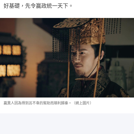
好基礎，先令嬴政統一天下。
嬴異人因為得到呂不韋的幫助而順利歸秦。（網上圖片）