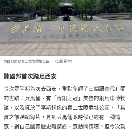
陳國邦踏足秦二世陵遺址公園。（公關提供）
陳國邦首次踏足西安
今次是阿邦首次去西安，重點參觀了三個跟秦代有關
的古蹟：兵馬俑、有「青銅之冠」美譽的銅馬車博物
館，以及擺放了李斯銅像的秦二世陵遺址公園，「其
實之前睇紀錄片，見到兵馬俑嘅時候已經有一種情
感，對自己國家歷史嘅驚訝、感動同讚嘆。但今次親