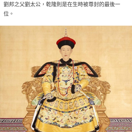
劉邦之父劉太公，乾隆則是在生時被尊封的最後一
位。