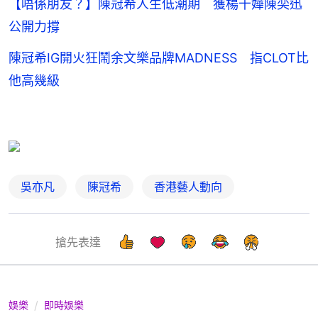
【唔係朋友？】陳冠希人生低潮期 獲楊千嬅陳奕迅
公開力撐
陳冠希IG開火狂鬧余文樂品牌MADNESS 指CLOT比
他高幾級
吳亦凡
陳冠希
香港藝人動向
搶先表達
娛樂
即時娛樂