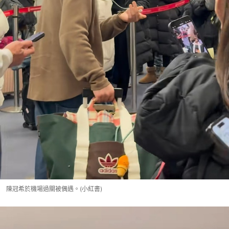
陳冠希於機場過關被偶遇。(小紅書)