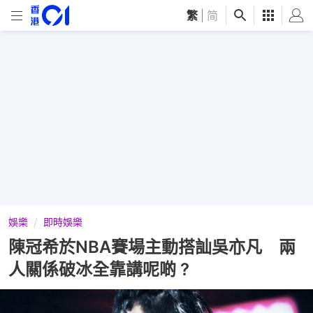
繁
|
简
娛樂
即時娛樂
陳冠希於NBA賽場主動搭訕吳亦凡 兩
人關係破冰全靠講呢啲 ?