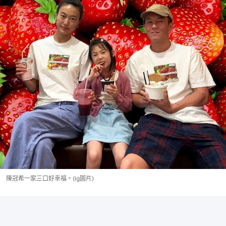
陳冠希一家三口好幸福。(ig圖片)