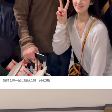
陳冠希與一眾女粉絲合照。(小紅書)