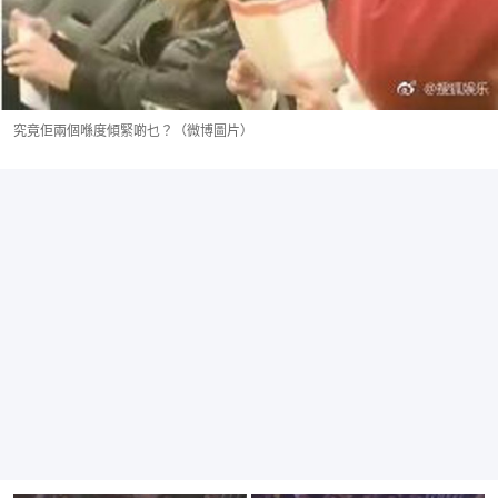
究竟佢兩個喺度傾緊啲乜？（微博圖片）