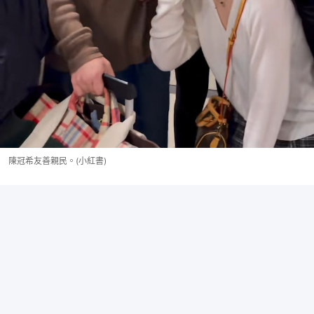
陳冠希友善親民。(小紅書)