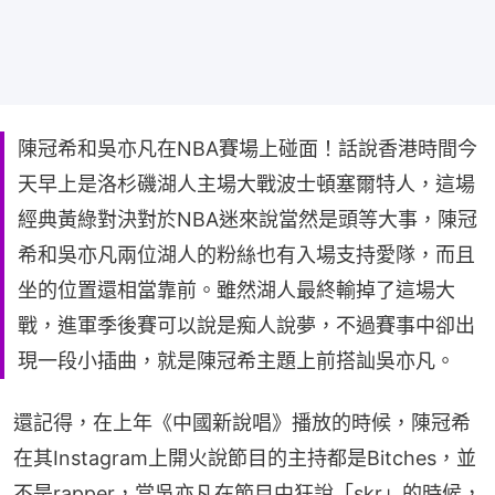
陳冠希和吳亦凡在NBA賽場上碰面！話說香港時間今
天早上是洛杉磯湖人主場大戰波士頓塞爾特人，這場
經典黃綠對決對於NBA迷來說當然是頭等大事，陳冠
希和吳亦凡兩位湖人的粉絲也有入場支持愛隊，而且
坐的位置還相當靠前。雖然湖人最終輸掉了這場大
戰，進軍季後賽可以說是痴人說夢，不過賽事中卻出
現一段小插曲，就是陳冠希主題上前搭訕吳亦凡。
還記得，在上年《中國新說唱》播放的時候，陳冠希
在其Instagram上開火說節目的主持都是Bitches，並
不是rapper，當吳亦凡在節目中狂說「skr」的時候，