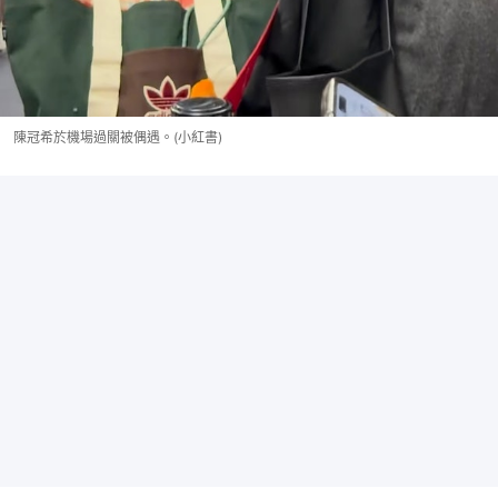
陳冠希於機場過關被偶遇。(小紅書)