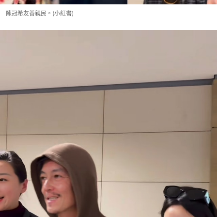
陳冠希友善親民。(小紅書)