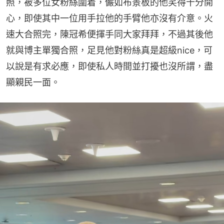
照，被多位女粉絲圍着，儼如布景板的他笑得十分開
心，即使其中一位用手拉他的手臂他亦沒有介意。火
速大合照完，陳冠希便揮手同大家拜拜，不過其後他
就與博主單獨合照，足見他對粉絲真是超級nice，可
以說是有求必應，即使私人時間並打擾也沒所謂，盡
顯親民一面。