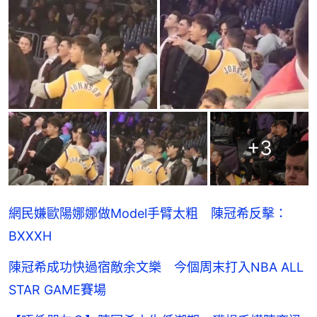
+
3
網民嫌歐陽娜娜做Model手臂太粗 陳冠希反擊：
BXXXH
陳冠希成功快過宿敵余文樂 今個周末打入NBA ALL
STAR GAME賽場