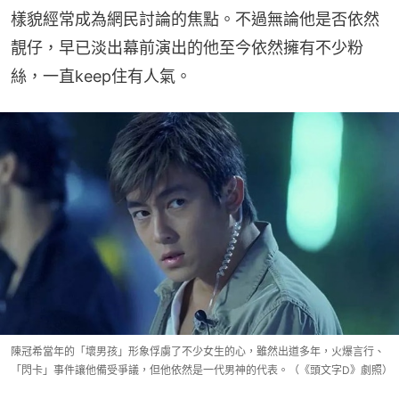
樣貌經常成為網民討論的焦點。不過無論他是否依然
靚仔，早已淡出幕前演出的他至今依然擁有不少粉
絲，一直keep住有人氣。
陳冠希當年的「壞男孩」形象俘虜了不少女生的心，雖然出道多年，火爆言行、
「閃卡」事件讓他備受爭議，但他依然是一代男神的代表。（《頭文字D》劇照）