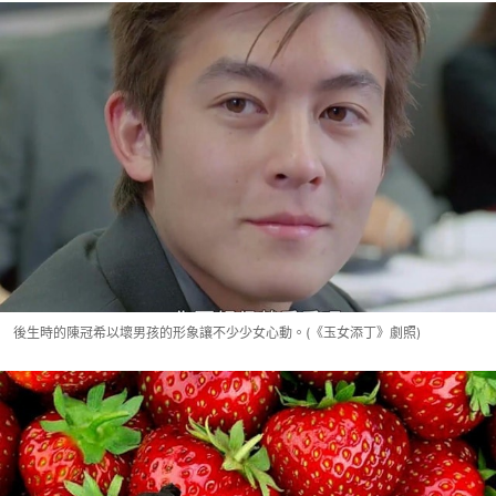
後生時的陳冠希以壞男孩的形象讓不少少女心動。(《玉女添丁》劇照)