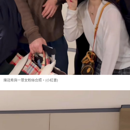
陳冠希與一眾女粉絲合照。(小紅書)