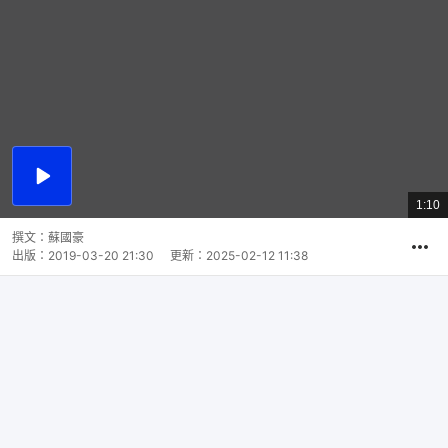
播
放
1:10
總
影
共
片
時
撰文：
蘇國豪
間
出版：
2019-03-20 21:30
更新：
2025-02-12 11:38