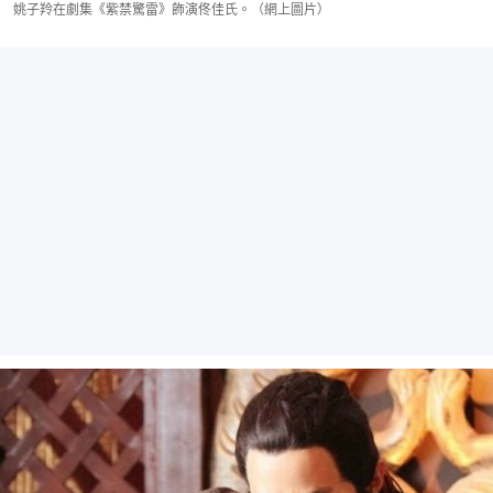
姚子羚在劇集《紫禁驚雷》飾演佟佳氏。（網上圖片）