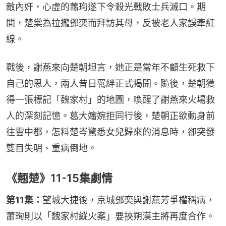
敵內奸，心虛的蕭珣遂下令殺光戰敗士兵滅口。期
間，楚棠為拉攏鄧奕而拜訪其母，反被老人家誤牽紅
線。
戰後，謝燕來向楚朝坦言，她正是當年不顧生死救下
自己的恩人，兩人昔日羈絆正式揭開。隨後，楚朝獲
得一張標記「魏家村」的地圖，喚醒了謝燕來火場救
人的深刻記憶。葛大嬸婉拒同行後，楚朝正欲動身前
往雲中郡，怎料楚岑驚悉女兒歸來的消息時，卻突發
雙目失明、重病倒地。
《翹楚》11-15集劇情
第11集：
望城大捷後，京城鄧奕與謝燕芳爭權稱病，
蕭珣則以「魏家村縱火案」要挾朔漠主將再度合作。