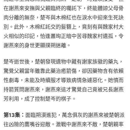
在謝燕來安撫與父親臨終的囑託下，終能體諒父母骨
肉分離的無奈，楚岑與木棉紅也在淚水中迎來生死訣
別。此外，木棉紅託交的髮簪上，竟刻有與魏家村大
火相似的印記，恰逢蕭珣正暗中苦尋魏家村遺孤，令
謝燕來的身世更顯撲朔迷離。
楚岑逝世後，楚朝發現遺物中藏有謝家族徽的藥丸，
驚覺父親當年雖靠此藥治癒箭傷，卻因藥物含有依賴
性劇毒，未能及時續服才導致病情急遽惡化。她憤而
持箭質問謝燕來，謝燕來這才驚覺自己竟被兄長謝燕
芳利用，成了控制楚岑的棋子。
第13集：
面臨朔漠進犯，萬念俱灰的謝燕來被楚朝派
往凶險的鷹嘴谷迎敵。激戰中謝燕來不敵，楚朝親率