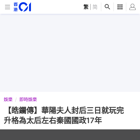
繁
|
简
娛樂
即時娛樂
【皓鑭傳】華陽夫人封后三日就玩完
升格為太后左右秦國國政17年