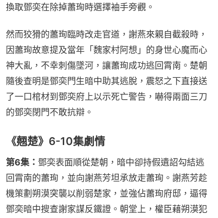
換取鄧奕在除掉蕭珣時選擇袖手旁觀。
然而狡猾的蕭珣臨時改走官道，謝燕來親自截殺時，
因蕭珣故意提及當年「魏家村阿想」的身世心魔而心
神大亂，不幸刺傷墜河，讓蕭珣成功逃回霄南。楚朝
隨後查明是鄧奕門生暗中助其逃脫，震怒之下直接送
了一口棺材到鄧奕府上以示死亡警告，嚇得兩面三刀
的鄧奕閉門不敢抗辯。
《翹楚》6-10集劇情
第6集：
鄧奕表面順從楚朝，暗中卻持假遺詔勾結逃
回霄南的蕭珣，並向謝燕芳坦承放走蕭珣。謝燕芳趁
機策劃朔漠突襲以削弱楚家，並強佔蕭珣府邸，逼得
鄧奕暗中搜查謝家謀反鐵證。朝堂上，權臣藉朔漠犯