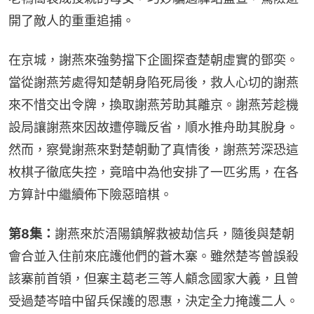
開了敵人的重重追捕。
在京城，謝燕來強勢擋下企圖探查楚朝虛實的鄧奕。
當從謝燕芳處得知楚朝身陷死局後，救人心切的謝燕
來不惜交出令牌，換取謝燕芳助其離京。謝燕芳趁機
設局讓謝燕來因故遭停職反省，順水推舟助其脫身。
然而，察覺謝燕來對楚朝動了真情後，謝燕芳深恐這
枚棋子徹底失控，竟暗中為他安排了一匹劣馬，在各
方算計中繼續佈下險惡暗棋。
第8集：
謝燕來於浯陽鎮解救被劫信兵，隨後與楚朝
會合並入住前來庇護他們的蒼木寨。雖然楚岑曾誤殺
該寨前首領，但寨主葛老三等人顧念國家大義，且曾
受過楚岑暗中留兵保護的恩惠，決定全力掩護二人。