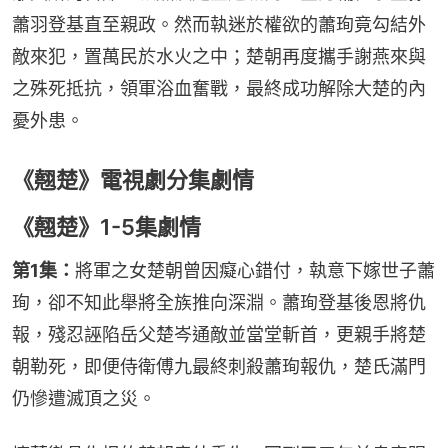
蕭羽登基直至親政。然而執迷於權欲的蕭珣竟勾結外
敵來犯，置萬民於水火之中；楚朝再度攜手謝燕來與
之殊死抵抗，領軍浴血奮戰，最終成功解除大楚的內
憂外患。
《翹楚》電視劇分集劇情
《翹楚》1-5集劇情
第1集：
將軍之女楚朝曾因癡心錯付，執意下嫁世子蕭
珣，卻不知此舉將全族推向深淵。蕭珣登基後恩將仇
報，殘忍誣陷岳父楚岑通敵並當堂斬首，更親手將楚
朝勒死，即便侍衛傅九最終刺殺蕭珣報仇，楚氏滿門
仍慘遭滅頂之災。