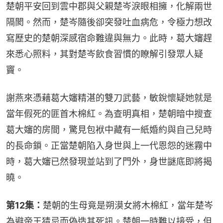
楚朝平安回到雲中郡與父親楚岑淚眼相擁，化解兩世
隔閡。然而，楚岑隨後卻突發吐血病危，令極力想改
寫歷史的楚朝深感宿命難違與無力。此時，葛大嬸趕
來悉心照料，其對楚岑飲食習慣的瞭解引發眾人疑
竇。
謝燕來憑藉葛大嬸精湛的雙刀武藝，敏銳懷疑她就是
當年假死的匪首木棉紅。為查明真相，楚朝暗中搜查
葛大嬸的房間，驚見包袱中藏有一紙婚約與自己兒時
的長命鎖。正當楚朝陷入身世與上一代恩怨的迷霧中
時，葛大嬸已然發現並站到了門外，身世謎底即將揭
曉。
第12集：
楚朝的生母竟是朔漠女將木棉紅，當年楚岑
為避帝王猜忌而偽造其死訊。楚朝一時難以接受，但