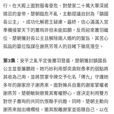
行。在大殿上面對服毒垂危、對楚家二十萬大軍深感
猜忌的皇帝，楚朝臨危不亂，主動提議自封為「鎮國
長公主」，成功化解君王疑慮。最終，信心滿滿入宮
準備接掌天下的蕭珣非但未能如願，反而迎來蕭羽繼
位、楚朝獲封長公主且解除兩人婚約的聖旨，其苦心
孤詣的篡位陰謀在謝燕芳等人的目睹下徹底落空。
第3集：
安平之亂平定後蕭羽登基，楚朝獲封鎮國長
公主並垂簾聽政。她巧妙利用鄧奕貪財愚孝的弱點將
其收為己用，並將禁軍令牌交予化名「傅九」守護她
多年的謝家庶子謝燕來。面對擁兵自重的謝家掌權者
謝燕芳，楚朝敏銳察覺其奪權野心，遂決定利用雙方
對世子蕭珣的共同仇恨聯手抗敵。同時，楚朝主動向
謝燕來拋出橄欖枝，邀其脫離謝家並追隨自己，以在