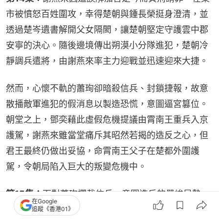
市被憤怒百姓圍攻，幸得楚朝與鍾長榮挺身澄清，並
透過楚岑遺書解開父女隔閡，讓楚朝堅定守護雲中郡
安寧的決心。隨後邊境傳出朔漠小分隊進犯，楚朝冷
靜調兵遣將，由謝燕來率主力迎戰並迅速迎來大捷。
然而，心懷不軌的蕭珣卻暗殺信兵、封鎖捷報，故意
散播敵軍進犯的假消息以製造恐慌，意圖逼宮篡位。
朝堂之上，鄧奕藉此虛假危機提議由霄南王重兵入京
護駕，謝燕來雖當堂痛斥其昭然若揭的造反之心，但
君王最終仍做出妥協，命霄南王父子在楚都外圍護
駕，令朝局陷入巨大的叛變危機中。
第15集：
面對蕭珣攔截信兵、意圖造反的嚴峻局勢，
在Google
楚朝迅速佈局，命小曼藉助山匪眼線，將楚棠及關鍵
追蹤《香港01》