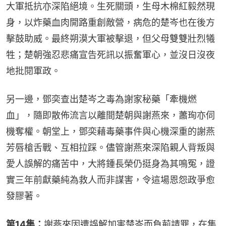
大軍抵抗亦深陷絕境。生死關頭，生母木棉紅毅然現
身，以炸藥血肉開路重創敵營，病危的楚岑也在後方
擊鼓助威。最終朔漠大軍被擊退，但父母雙雙壯烈犧
牲；楚朝強忍悲痛宣告死訊以振奮軍心，並沒日沒夜
地批閱軍政。
另一邊，鄧奕查出楚岑之毒為謝家秘藥「牽機燃
血」，隨即散佈流言以離間楚朝與謝燕來，蕭珣亦伺
機奪權。朝堂上，鄧奕藉毒藥事件與心機深重的謝燕
芳唇槍舌戰、互相拉踩。儘管謝燕來深陷親人背叛與
愛人誤解的痛苦中，大將鍾長榮仍挺身為其鳴冤，證
實三年前獻藥純為救人而非謀害，令這場恩怨政爭愈
發膠著。
第14集：
謝燕來因遭誤解加害楚岑而負荊請罪，在集