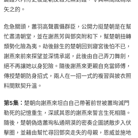
矢之的。
危急關頭，蕭羽高聲震懾群臣，公開力挺楚朝是在幫
忙肅清朝堂，並在謝燕芳與鄧奕附和下，幫楚朝扭轉
頹勢化險為夷。劫後餘生的楚朝回到寢宮後怕不已，
謝燕來前來探望並深情承諾，此後由自己弄刀舞劍，
絕不再讓她以身犯險。隨後謝燕來更親自充當師傅，
傳授楚朝防身招式，兩人在一招一式的複習與披衣照
料間默契升溫。
第5集：
楚朝向謝燕來坦白自己帶著前世被蕭珣滅門
勒死的記憶重生，深感其恩的謝燕來誓言生死相隨。
隨後，楚朝偽造蕭珣私通朔漠的密奏企圖誘敵步入伏
擊圈，並藉由幫忙尋回鄧奕走失的母親，恩威並施地