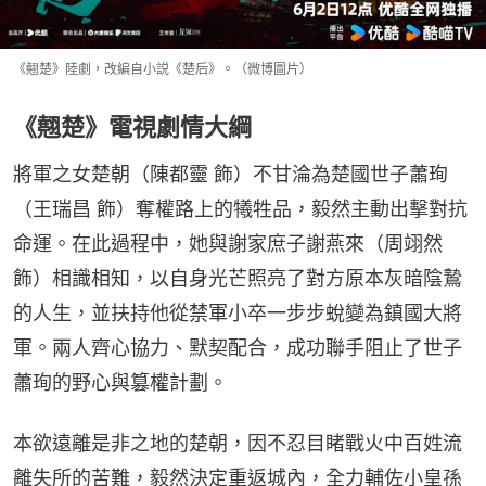
《翹楚》陸劇，改編自小説《楚后》。（微博圖片）
《翹楚》電視劇情大綱
將軍之女楚朝（陳都靈 飾）不甘淪為楚國世子蕭珣
（王瑞昌 飾）奪權路上的犧牲品，毅然主動出擊對抗
命運。在此過程中，她與謝家庶子謝燕來（周翊然 
飾）相識相知，以自身光芒照亮了對方原本灰暗陰鷙
的人生，並扶持他從禁軍小卒一步步蛻變為鎮國大將
軍。兩人齊心協力、默契配合，成功聯手阻止了世子
蕭珣的野心與篡權計劃。
本欲遠離是非之地的楚朝，因不忍目睹戰火中百姓流
離失所的苦難，毅然決定重返城內，全力輔佐小皇孫