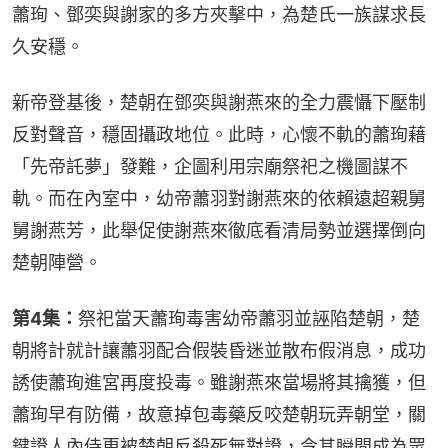
蕭珣、鄧奕與謝家的多方夾擊中，為楚氏一族謀求長
久安穩。
新帝登基後，楚朝在鄧奕與謝燕來的全力震懾下壓制
反對聲音，穩固攝政地位。此時，心懷不軌的蕭珣藉
「先帝託夢」發難，企圖利用宗廟祭祀之機圖謀不
軌。而在內室中，幼帝蕭羽對謝燕來的依賴遠超親舅
舅謝燕芳，此舉促使謝燕來徹底看清局勢並選擇倒向
楚朝陣營。
第4集：
祭祀當天蕭珣毒害幼帝蕭羽並誣陷楚朝，楚
朝將計就計讓蕭羽配合假裝昏迷並散布假消息，成功
誘使蕭珣進宮再度投毒。雖謝燕來當場將其擒獲，但
蕭珣早有防備，故意掉包毒藥反咬楚朝玩弄朝堂，關
鍵證人內侍更被楚朝反殺死無對證，令其瞬間成為眾