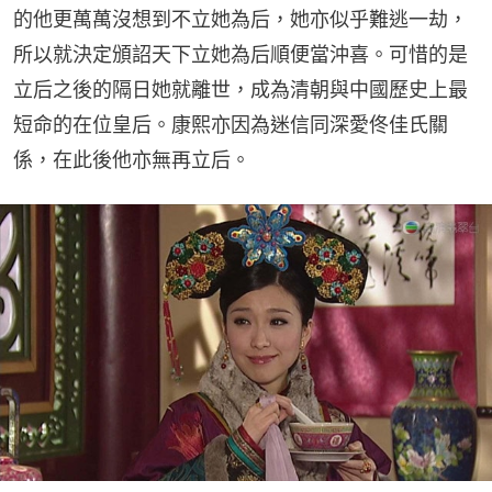
的他更萬萬沒想到不立她為后，她亦似乎難逃一劫，
所以就決定頒詔天下立她為后順便當沖喜。可惜的是
立后之後的隔日她就離世，成為清朝與中國歷史上最
短命的在位皇后。康熙亦因為迷信同深愛佟佳氏關
係，在此後他亦無再立后。