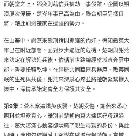
而朝堂之上，鄧奕則藉信兵被劫一事發難，企圖以朔
漠屢次侵擾、楚岑年事已高為由，聯合朝臣另擇良
將，藉此削弱楚家在邊疆的勢力。
在山寨中，謝燕來嚴刑拷問抓獲的內奸，得知鐵英大
軍已在附近部署。面對步步逼近的危機，楚朝與謝燕
來決定在解決追兵後，依循前世路線經望城直奔雲中
郡，誓要扭轉乾坤。在經歷共同藏匿兵器庫、敷藥同
眠的生死與共後，謝燕來深感心疼並將楚朝緊緊擁入
懷中，深情承諾定會全力保護其安全。
第9集：
蒼木寨遭鐵英夜襲，楚朝受傷，謝燕來悉心
照料並坦露真心。離別前楚朝向葛大嬸探尋母親過
往，葛大嬸滿心動容卻隱瞞了親生母親的身份。與此
同時，蕭珣勾結朔漠王密謀在望城伏擊楚朝。京城