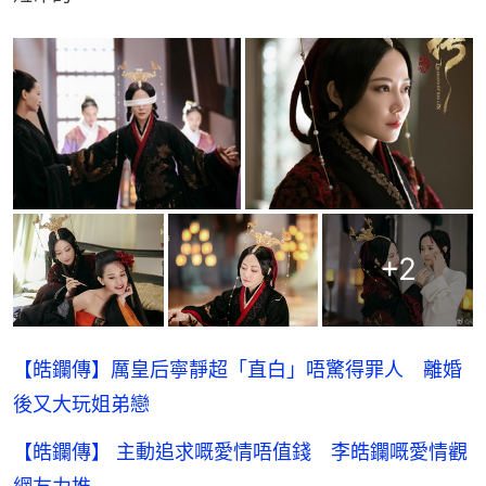
+
2
【皓鑭傳】厲皇后寧靜超「直白」唔驚得罪人 離婚
後又大玩姐弟戀
【皓鑭傳】 主動追求嘅愛情唔值錢 李皓鑭嘅愛情觀