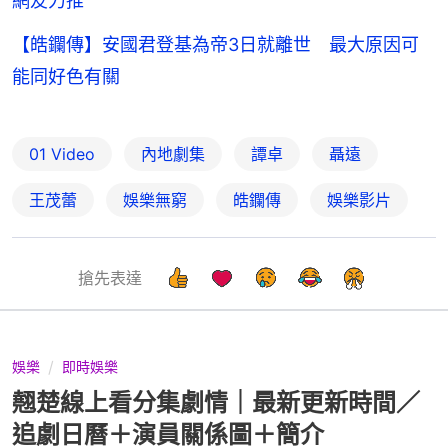
網友力推
【皓鑭傳】安國君登基為帝3日就離世 最大原因可
能同好色有關
01 Video
內地劇集
譚卓
聶遠
王茂蕾
娛樂無窮
皓鑭傳
娛樂影片
搶先表達
娛樂
即時娛樂
翹楚線上看分集劇情｜最新更新時間／
追劇日曆＋演員關係圖＋簡介