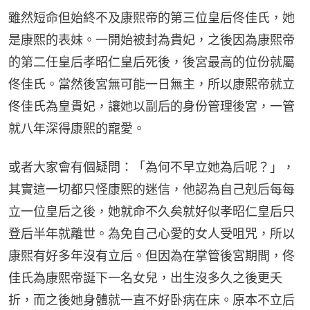
雖然短命但始終不及康熙帝的第三位皇后佟佳氏，她
是康熙的表妹。一開始被封為貴妃，之後因為康熙帝
的第二任皇后孝昭仁皇后死後，後宮最高的位份就屬
佟佳氏。當然後宮無可能一日無主，所以康熙帝就立
佟佳氏為皇貴妃，讓她以副后的身份管理後宮，一管
就八年深得康熙的寵愛。
或者大家會有個疑問：「為何不早立她為后呢？」，
其實這一切都只怪康熙的迷信，他認為自己剋后每每
立一位皇后之後，她就命不久矣就好似孝昭仁皇后只
登后半年就離世。為免自己心愛的女人受咀咒，所以
康熙有好多年沒有立后。但因為在掌管後宮期間，佟
佳氏為康熙帝誕下一名女兒，出生沒多久之後更夭
折，而之後她身體就一直不好卧病在床。原本不立后