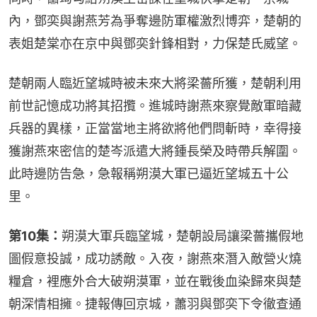
內，鄧奕與謝燕芳為爭奪邊防軍權激烈博弈，楚朝的
表姐楚棠亦在京中與鄧奕針鋒相對，力保楚氏威望。
楚朝兩人臨近望城時被未來大將梁薔所獲，楚朝利用
前世記憶成功將其招攬。進城時謝燕來察覺敵軍暗藏
兵器的異樣，正當當地主將欲將他們問斬時，幸得接
獲謝燕來密信的楚岑派遣大將鍾長榮及時帶兵解圍。
此時邊防告急，急報稱朔漠大軍已逼近望城五十公
里。
第10集：
朔漠大軍兵臨望城，楚朝設局讓梁薔攜假地
圖假意投誠，成功誘敵。入夜，謝燕來潛入敵營火燒
糧倉，裡應外合大破朔漠軍，並在戰後血染歸來與楚
朝深情相擁。捷報傳回京城，蕭羽與鄧奕下令徹查通