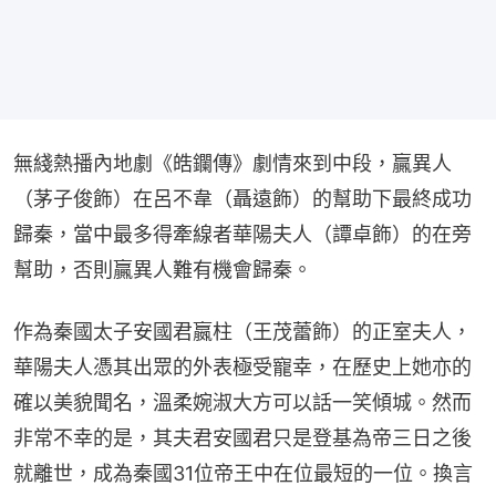
無綫熱播內地劇《皓鑭傳》劇情來到中段，贏異人
（茅子俊飾）在呂不韋（聶遠飾）的幫助下最終成功
歸秦，當中最多得牽線者華陽夫人（譚卓飾）的在旁
幫助，否則贏異人難有機會歸秦。
作為秦國太子安國君嬴柱（王茂蕾飾）的正室夫人，
華陽夫人憑其出眾的外表極受寵幸，在歷史上她亦的
確以美貌聞名，溫柔婉淑大方可以話一笑傾城。然而
非常不幸的是，其夫君安國君只是登基為帝三日之後
就離世，成為秦國31位帝王中在位最短的一位。換言