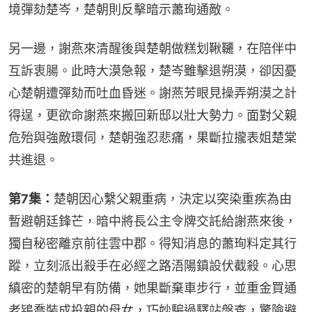
境彈劾楚岑，楚朝則反擊暗示蕭珣通敵。
另一邊，謝燕來清醒後與楚朝做糕划鞦韆，在陪伴中
互訴衷腸。此時大漠急報，楚岑雖擊退朔漠，卻因憂
心楚朝遭彈劾而吐血昏迷。謝燕芳眼見操弄朔漠之計
得逞，更欲命謝燕來搬回新邸以壯大勢力。面對父親
危殆與強敵環伺，楚朝強忍悲痛，果斷拉攏表姐楚棠
共進退。
第7集：
楚朝因心繫父親重病，決定以突染重疾為由
暫避朝廷鋒芒，暗中將長公主令牌交託給謝燕來後，
獨自秘密離京前往雲中郡。得知消息的蕭珣料定其行
蹤，立刻派出殺手在必經之路浯陽鎮設伏截殺。心思
縝密的楚朝早有防備，她果斷棄車步行，並重金買通
老鴇喬裝成投親的母女，巧妙騙過驛站盤查，驚險避