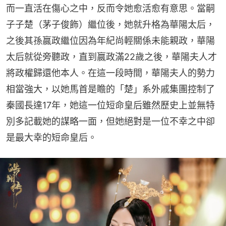
而一直活在傷心之中，反而令她愈活愈有意思。當嗣
子子楚（茅子俊飾）繼位後，她就升格為華陽太后，
之後其孫嬴政繼位因為年紀尚輕關係未能親政，華陽
太后就從旁聽政，直到嬴政滿22歲之後，華陽夫人才
將政權歸還他本人。在這一段時間，華陽夫人的勢力
相當強大，以她馬首是瞻的「楚」系外戚集團控制了
秦國長達17年，她這一位短命皇后雖然歷史上並無特
別多記載她的謀略一面，但她絕對是一位不幸之中卻
是最大幸的短命皇后。