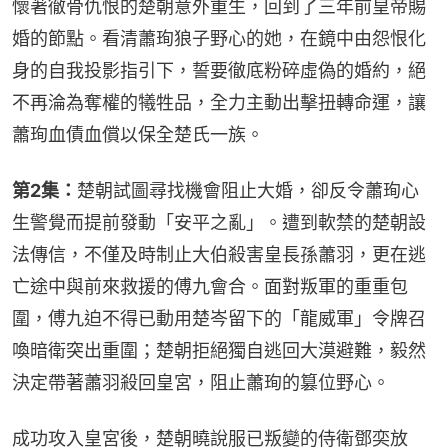
懷著徹骨仇恨的楚朝意外重生，回到了三年前皇帝賜
婚的節點。看清蕭珣狼子野心的她，在鏡中由怨恨化
身的自我投影指引下，誓要徹底粉碎虛偽的婚約，絕
不再淪為奪權的犧牲品，全力主動出擊扭轉命運，讓
蕭珣血債血償以保全楚氏一族。
第2集：
楚朝試圖尋找機會阻止大婚，卻反令蕭珣心
生警覺而提前發動「安平之亂」。遭到軟禁的楚朝設
法傳信，不僅及時制止大伯殺害皇長孫蕭羽，更在逃
亡途中與前來救援的傅九會合。面對叛軍的重重包
圍，傅九迫不得已動用楚岑留下的「龍威軍」令牌召
喚暗衛突出重圍；楚朝拒絕獨自逃回大漠避難，毅然
決定帶著蕭羽殺回皇宮，阻止蕭珣的篡位野心。
成功攻入皇宮後，楚朝曉說服已叛變的侍衛鄧奕放