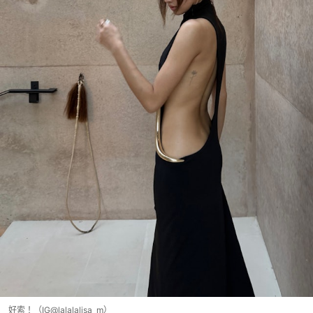
好索！（IG@lalalalisa_m）