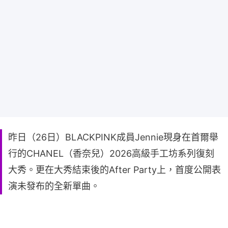
昨日（26日）BLACKPINK成員Jennie現身在首爾舉
行的CHANEL（香奈兒）2026高級手工坊系列復刻
大秀。更在大秀結束後的After Party上，首度公開表
演未發布的全新單曲。