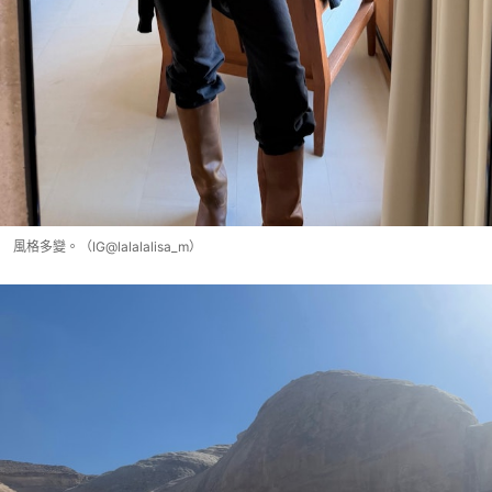
風格多變。（IG@lalalalisa_m）