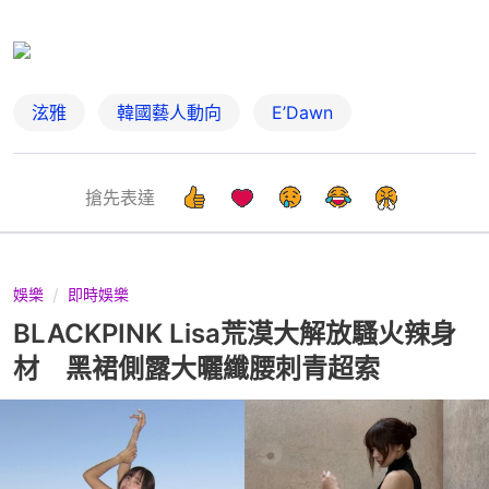
泫雅
韓國藝人動向
E’Dawn
搶先表達
娛樂
即時娛樂
BLACKPINK Lisa荒漠大解放騷火辣身
材 黑裙側露大曬纖腰刺青超索