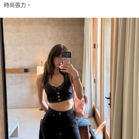
時尚張力。