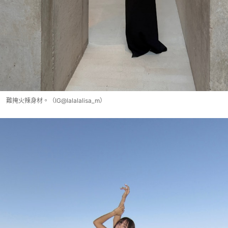
難掩火辣身材。（IG@lalalalisa_m）