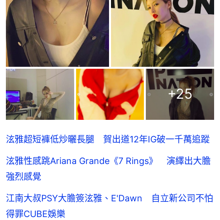
+
25
泫雅超短褲低炒曬長腿 賀出道12年IG破一千萬追蹤
泫雅性感跳Ariana Grande《7 Rings》 演繹出大膽
強烈感覺
江南大叔PSY大膽簽泫雅、E'Dawn 自立新公司不怕
得罪CUBE娛樂