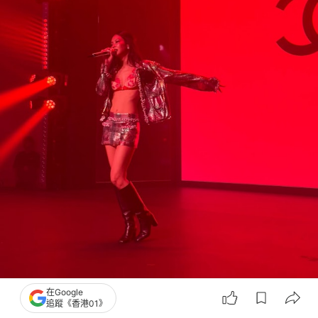
Jennie身穿銀色外套、火辣紅Bra Top亮相After Party。（影片截圖）
在Google
追蹤《香港01》