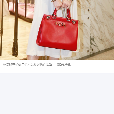
林嘉欣在忙碌中也不忘參與慈善活動。（梁碧玲攝）