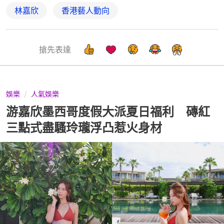
林嘉欣
香港藝人動向
搶先表達
娛樂
人氣娛樂
游嘉欣墨西哥度假大派夏日福利 磚紅
三點式盡騷玲瓏浮凸惹火身材