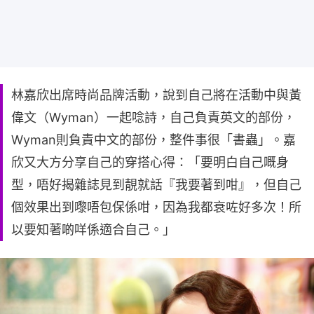
林嘉欣出席時尚品牌活動，說到自己將在活動中與黃
偉文（Wyman）一起唸詩，自己負責英文的部份，
Wyman則負責中文的部份，整件事很「書蟲」。嘉
欣又大方分享自己的穿搭心得：「要明白自己嘅身
型，唔好揭雜誌見到靚就話『我要著到咁』，但自己
個效果出到嚟唔包保係咁，因為我都衰咗好多次！所
以要知著啲咩係適合自己。」