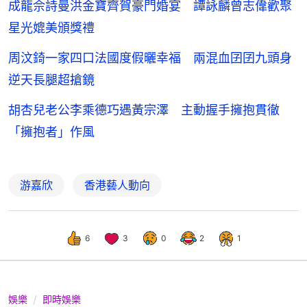
成龍佘詩曼洪金寶齊賀豪門婚宴 譚詠麟曾志偉歡聚
星光媲美頒獎禮
周汶錡一家四口法國度假曬幸福 兩混血囝囝九頭身
逆天長腿超搶鏡
胡杏兒老公李乘德巧遇黃宗澤 主動握手擁抱貫徹
「擁抱者」作風
游嘉欣
香港藝人動向
6
3
0
2
1
娛樂
即時娛樂