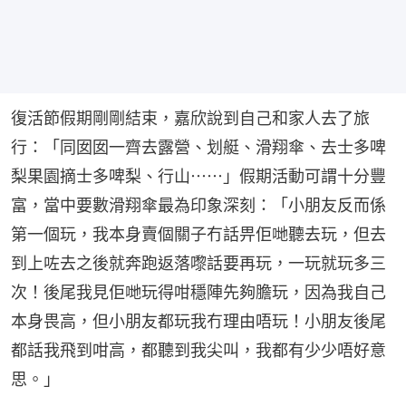
復活節假期剛剛結束，嘉欣說到自己和家人去了旅
行：「同囡囡一齊去露營、划艇、滑翔傘、去士多啤
梨果園摘士多啤梨、行山⋯⋯」假期活動可謂十分豐
富，當中要數滑翔傘最為印象深刻：「小朋友反而係
第一個玩，我本身賣個關子冇話畀佢哋聽去玩，但去
到上咗去之後就奔跑返落嚟話要再玩，一玩就玩多三
次！後尾我見佢哋玩得咁穩陣先夠膽玩，因為我自己
本身畏高，但小朋友都玩我冇理由唔玩！小朋友後尾
都話我飛到咁高，都聽到我尖叫，我都有少少唔好意
思。」