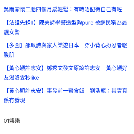
吳雨霏懷二胎四個月感輕鬆：有時唔記得自己有咗
【法證先鋒II】陳美詩學警造型夠pure 被網民稱為最
靚女警
【多圖】邵珮詩與家人樂遊日本 穿小背心扮忍者曬
腹肌
【黃心穎許志安】鄭秀文發文原諒許志安 黃心穎好
友湯洛雯秒like
【黃心穎許志安】事發前一齊食飯 劉浩龍：其實真
係冇發現
01娛樂