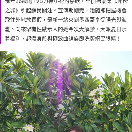
現年26歲的TVB力捧小花游嘉欣，早前憑劇集《非份
之罪》引起網民關注。宣傳期剛完，她隨即把握機會
飛往外地放長假，最新一站來到墨西哥享受陽光與海
灘。向來罕有性感示人的她今次大解禁，大派夏日水
着福利，超爆身段與極致曲線旋即洗版網民眼睛！