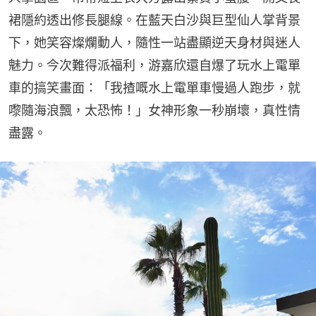
裙隱約透出修長腿線。在藍天白沙與巨型仙人掌背景
下，她笑容燦爛動人，隨性一站盡顯逆天身材與迷人
魅力。今次難得派福利，游嘉欣還自爆了玩水上電單
車的搞笑畫面：「我揸嘅水上電單車慢過人跑步，就
嚟隨海浪飄，太恐怖！」女神形象一秒崩壞，真性情
盡露。