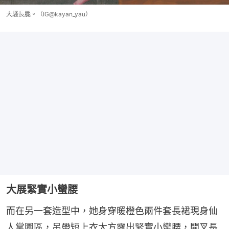
大騷長腿。（IG@kayan_yau）
大展緊實小蠻腰
而在另一套造型中，她身穿暖橙色兩件套長裙現身仙
人掌園區，吊帶短上衣大方露出緊實小蠻腰，開叉長