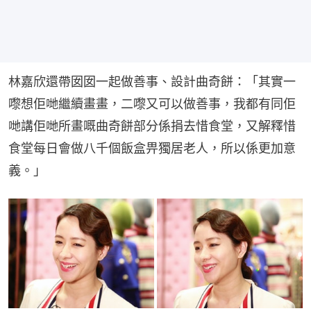
林嘉欣還帶囡囡一起做善事、設計曲奇餅：「其實一
嚟想佢哋繼續畫畫，二嚟又可以做善事，我都有同佢
哋講佢哋所畫嘅曲奇餅部分係捐去惜食堂，又解釋惜
食堂每日會做八千個飯盒畀獨居老人，所以係更加意
義。」