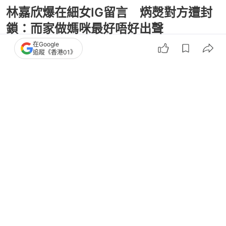
林嘉欣爆在細女IG留言 焫㷫對方遭封
鎖：而家做媽咪最好唔好出聲
在Google
追蹤《香港01》
撰文：
吳子生
出版：
2026-04-15 18:30
更新：
2026-04-16 18:34