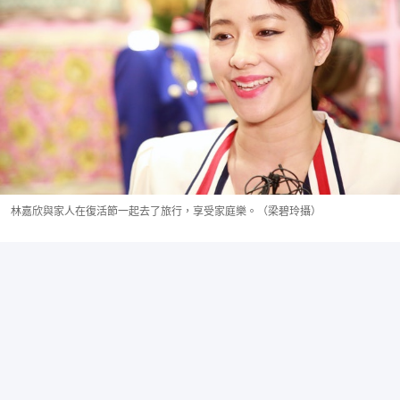
林嘉欣與家人在復活節一起去了旅行，享受家庭樂。（梁碧玲攝）