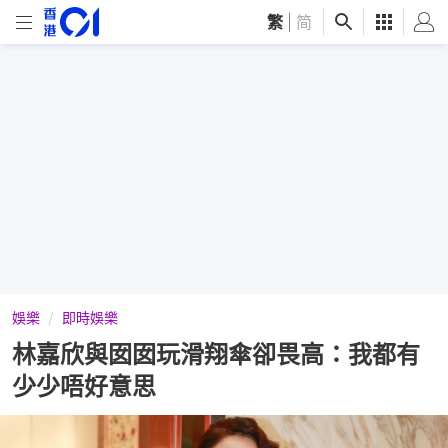
繁
|
简
娛樂
即時娛樂
林嘉欣與囡囡玩滑翔傘卻畏高：我都有
少少唔好意思