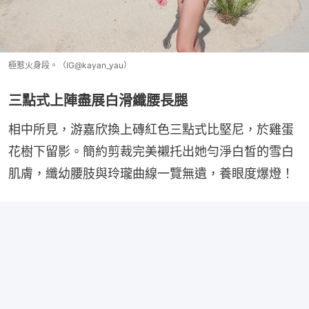
極惹火身段。（IG@kayan_yau）
三點式上陣盡展白滑纖腰長腿
相中所見，游嘉欣換上磚紅色三點式比堅尼，於雞蛋
花樹下留影。簡約剪裁完美襯托出她勻淨白皙的雪白
肌膚，纖幼腰肢與玲瓏曲線一覽無遺，養眼度爆燈！