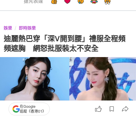
搶先表達
娛樂
即時娛樂
迪麗熱巴穿「深V開到腰」禮服全程頻
頻遮胸 網怒批服裝太不安全
在Google
追蹤《香港01》
撰文：
聯合新聞網