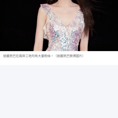
迪麗熱巴在兩岸三地均有大量粉絲。（迪麗熱巴微博圖片）