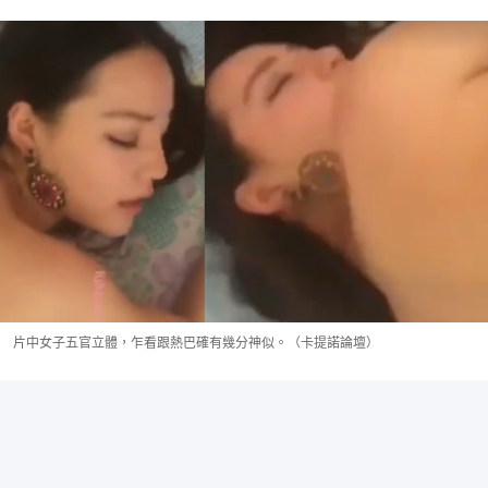
片中女子五官立體，乍看跟熱巴確有幾分神似。（卡提諾論壇）