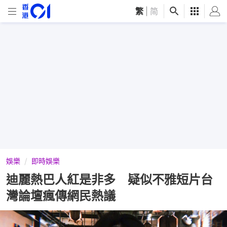
繁
|
简
娛樂
即時娛樂
迪麗熱巴人紅是非多 疑似不雅短片台
灣論壇瘋傳網民熱議