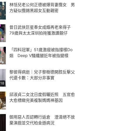
林恬兒老公何正德被爆背妻攬女 男
方疑似攬錫黑超女互動親密
昔日武俠巨星奉女成婚再老來得子
79歲與太太深圳拍拖獲激讚靚仔
「四料冠軍」51歲激瘦被指撞樣Do
姐 Deep V騷纖腿近年被指變樣
黎彼得病逝｜兒子黎樹德開腔反擊父
代還卡數：大部分非事實
:18
邱淑貞二女沈日度假曬近照 五官愈
大愈標緻完美複製媽媽神基因
御用惡人否認轉行返倉 澄清絕不放
棄演戲並交代柏金遜病況