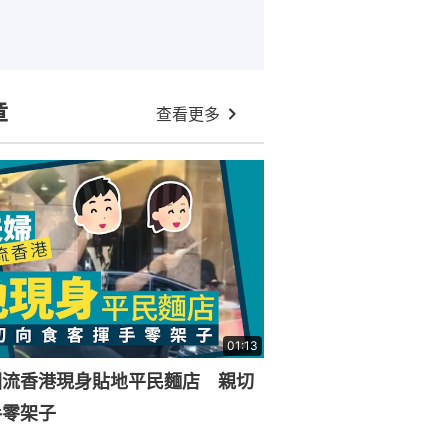
章
查看更多
01:13
回流香港現身貼地平民麵店 親切
手零架子