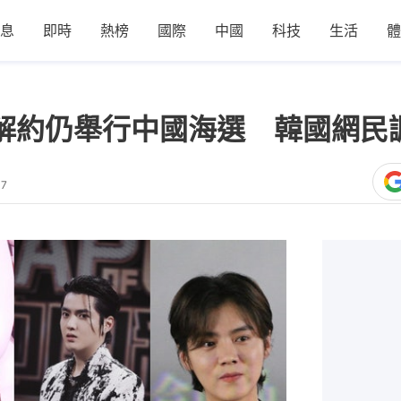
息
即時
熱榜
國際
中國
科技
生活
體
解約仍舉行中國海選 韓國網民
47