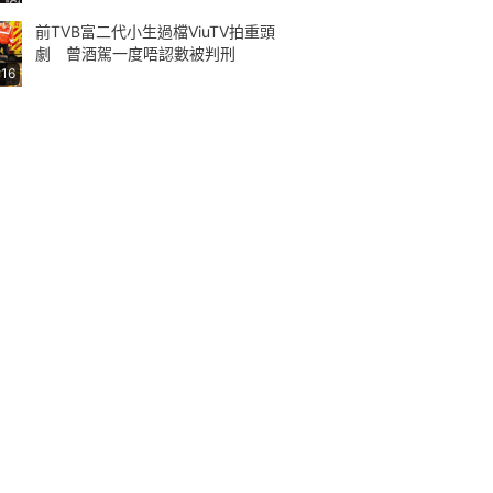
前TVB富二代小生過檔ViuTV拍重頭
劇 曾酒駕一度唔認數被判刑
:16