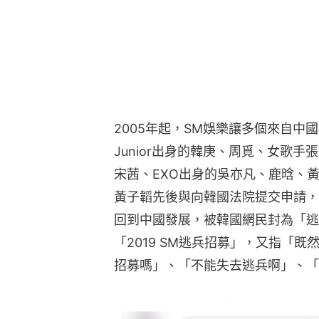
2005年起，SM娛樂讓多個來自中國
Junior出身的韓庚、周覓、女歌手張力尹、
宋茜、EXO出身的吳亦凡、鹿晗、
黃子韜先後與向韓國法院提交申請，
回到中國發展，被韓國網民封為「逃
「2019 SM逃兵招募」，又指「
招募嗎」、「不能失去逃兵啊」、「