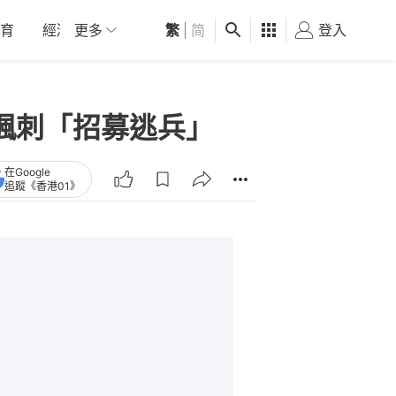
育
經濟
更多
01深圳
繁
觀點
|
简
健康
好食玩飛
登入
女
諷刺「招募逃兵」
在Google
追蹤《香港01》