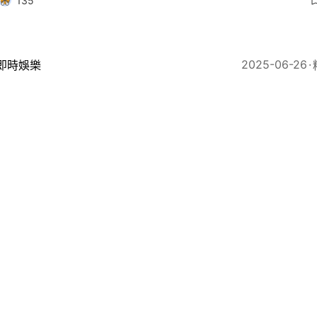
135
2025-06-26
即時娛樂
2歲偶像男星傳奉子成婚早已做爸爸 保姆抱B坐車畫面曝
52
2025-05-06
即時娛樂
子韜認投入幾個億做衛生巾生意 不怕被抨擊：一輩子都