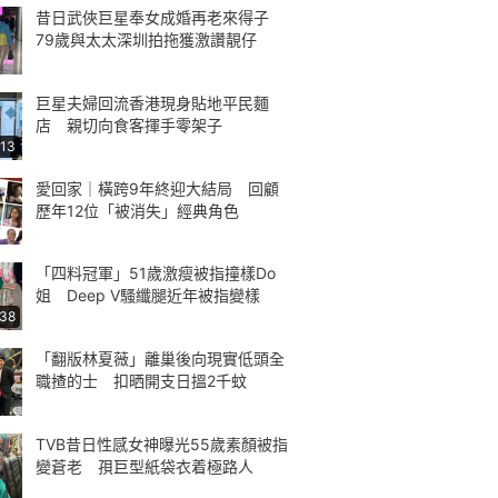
昔日武俠巨星奉女成婚再老來得子
79歲與太太深圳拍拖獲激讚靚仔
巨星夫婦回流香港現身貼地平民麵
店 親切向食客揮手零架子
:13
愛回家｜橫跨9年終迎大結局 回顧
歷年12位「被消失」經典角色
「四料冠軍」51歲激瘦被指撞樣Do
姐 Deep V騷纖腿近年被指變樣
:38
「翻版林夏薇」離巢後向現實低頭全
職揸的士 扣晒開支日搵2千蚊
TVB昔日性感女神曝光55歲素顏被指
變蒼老 孭巨型紙袋衣着極路人