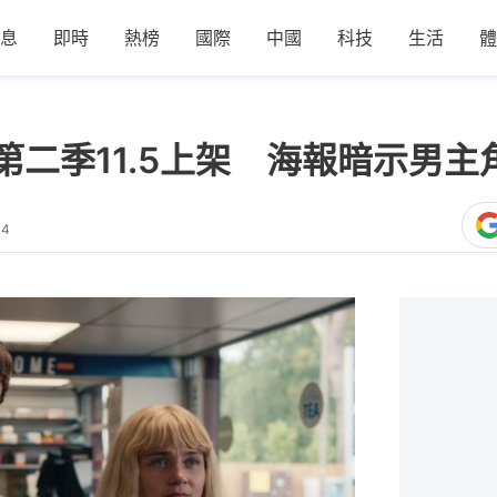
息
即時
熱榜
國際
中國
科技
生活
體
第二季11.5上架 海報暗示男主
44