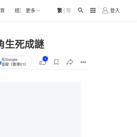
育
經濟
更多
01深圳
繁
觀點
|
简
健康
好食玩飛
登入
女
角生死成謎
1
在Google
追蹤《香港01》