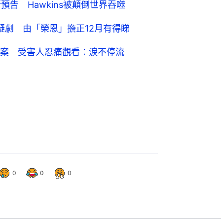
新預告 Hawkins被顛倒世界吞噬
懸疑劇 由「榮恩」擔正12月有得睇
報強姦案 受害人忍痛觀看︰淚不停流
0
0
0