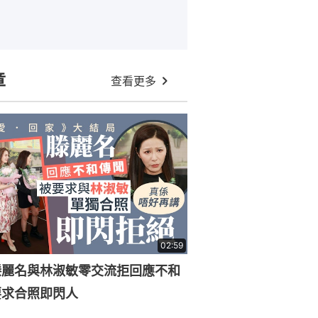
章
查看更多
02:59
滕麗名與林淑敏零交流拒回應不和
要求合照即閃人