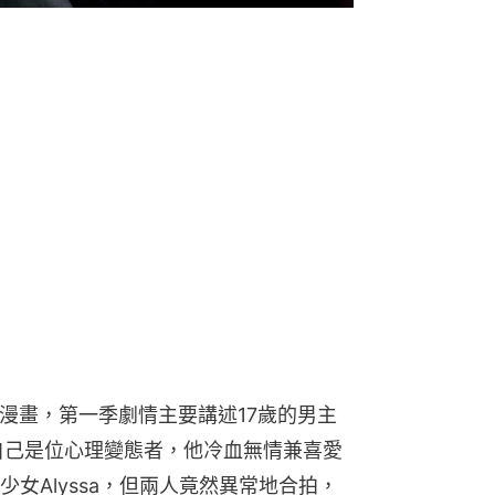
n的得獎漫畫，第一季劇情主要講述17歲的男主
飾）深信自己是位心理變態者，他冷血無情兼喜愛
女Alyssa，但兩人竟然異常地合拍，