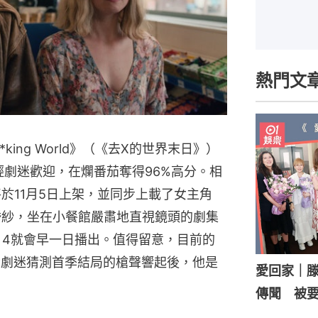
熱門文
***king World》（《去X的世界末日》）
受年輕劇迷歡迎，在爛番茄奪得96%高分。相
即將於11月5日上架，並同步上載了女主角
n飾）穿着婚紗，坐在小餐館嚴肅地直視鏡頭的劇集
l 4就會早一日播出。值得留意，目前的
，令劇迷猜測首季結局的槍聲響起後，他是
愛回家｜
傳聞 被