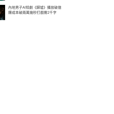
內地男子AI短劇《歸墟》播放破億
爆成本破兩萬幾秒打戲需2千字