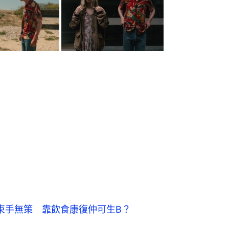
群醫束手無策 靠飲食康復仲可生B？