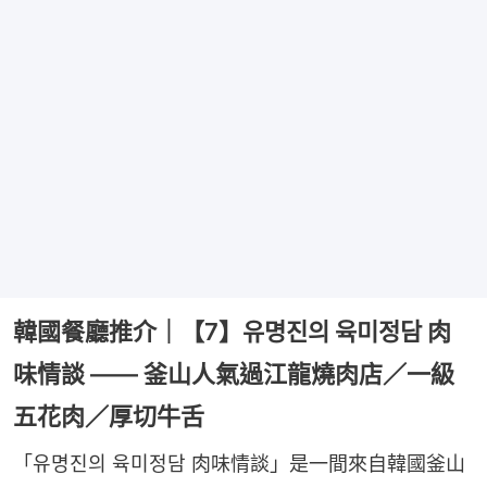
韓國餐廳推介｜【7】유명진의 육미정담 肉
味情談 —— 釜山人氣過江龍燒肉店／一級
五花肉／厚切牛舌
「유명진의 육미정담 肉味情談」是一間來自韓國釜山