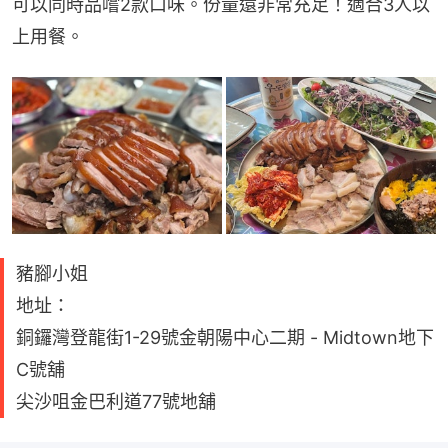
可以同時品嚐2款口味。份量還非常充足！適合3人以
上用餐。
豬腳小姐
地址：
銅鑼灣登龍街1-29號金朝陽中心二期 - Midtown地下
C號舖
尖沙咀金巴利道77號地舖