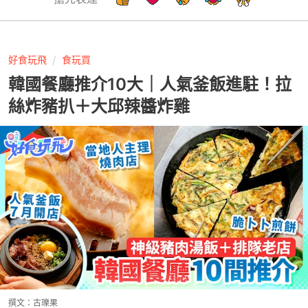
好食玩飛
食玩買
韓國餐廳推介10大｜人氣釜飯進駐！拉
絲炸豬扒＋大邱辣醬炸雞
撰文：
古瓅果