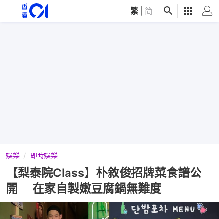
繁
|
简
娛樂
即時娛樂
【梨泰院Class】朴敘俊招牌菜食譜公
開 在家自製嫩豆腐鍋無難度