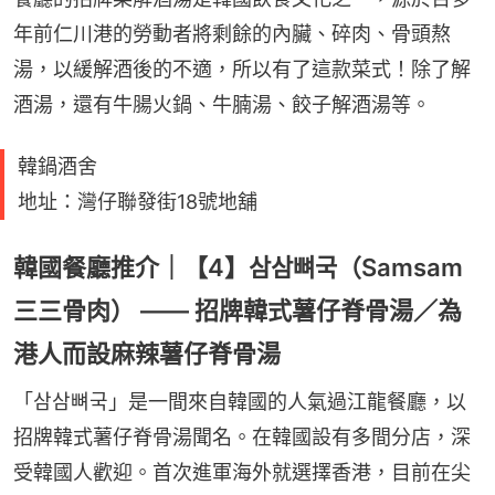
年前仁川港的勞動者將剩餘的內臟、碎肉、骨頭熬
湯，以緩解酒後的不適，所以有了這款菜式！除了解
酒湯，還有牛腸火鍋、牛腩湯、餃子解酒湯等。
韓鍋酒舍
地址：灣仔聯發街18號地舖
韓國餐廳推介｜【4】삼삼뼈국（Samsam
三三骨肉） —— 招牌韓式薯仔脊骨湯／為
港人而設麻辣薯仔脊骨湯
「삼삼뼈국」是一間來自韓國的人氣過江龍餐廳，以
招牌韓式薯仔脊骨湯聞名。在韓國設有多間分店，深
受韓國人歡迎。首次進軍海外就選擇香港，目前在尖