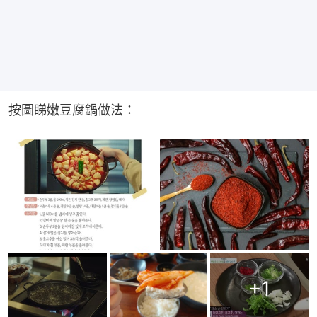
按圖睇嫩豆腐鍋做法：
+
1