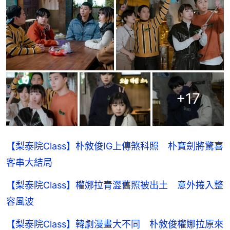
+
17
【梨泰院Class】朴敘俊IG上傳煞科照 朴寶劍將驚喜
客串大結局
【梨泰院Class】權娜拉青澀舊照被出土 意外捲入整
容風波
【梨泰院Class】韓劇漫畫大不同 朴敘俊權娜拉原來