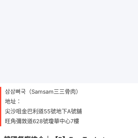
삼삼뼈국（Samsam三三骨肉）
地址：
尖沙咀金巴利道55號地下A號舖
旺角彌敦道628號瓊華中心7樓