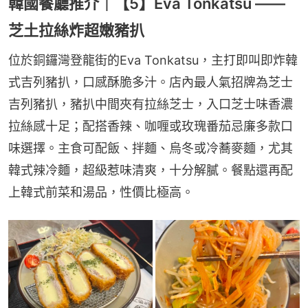
韓國餐廳推介｜【5】Eva Tonkatsu ——
芝土拉絲炸超嫩豬扒
位於銅鑼灣登龍街的Eva Tonkatsu，主打即叫即炸韓
式吉列豬扒，口感酥脆多汁。店內最人氣招牌為芝士
吉列豬扒，豬扒中間夾有拉絲芝士，入口芝士味香濃
拉絲感十足；配搭香辣、咖喱或玫瑰番茄忌廉多款口
味選擇。主食可配飯、拌麵、烏冬或冷蕎麥麵，尤其
韓式辣冷麵，超級惹味清爽，十分解膩。餐點還再配
上韓式前菜和湯品，性價比極高。