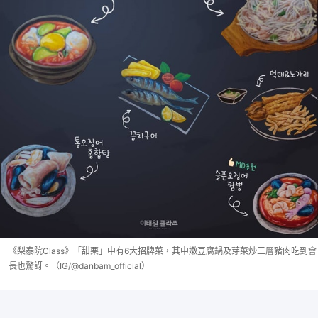
《梨泰院Class》「甜栗」中有6大招牌菜，其中嫩豆腐鍋及芽菜炒三層豬肉吃到會
長也驚訝。（IG/@danbam_official）