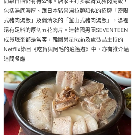
開幕日期仍有待公佈。店家主打多款韓式豬肉湯飯，
包括湯底濃厚、跟日本豬骨湯拉麵類似的招牌「密陽
式豬肉湯飯」及偏清淡的「釜山式豬肉湯飯」，湯裡
還有足料的厚切五花肉片。連韓國男團SEVENTEEN
成員珉奎都是常客，韓國男星Rain及盧弘喆主持的
Netflix節目《吃貨與阿毛的逍遙遊》中，亦有推介過
這間餐廳！