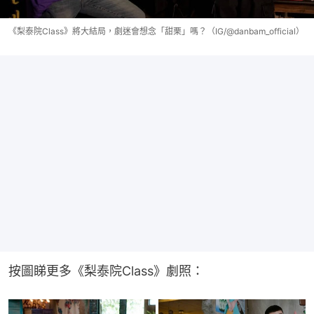
《梨泰院Class》將大結局，劇迷會想念「甜栗」嗎？（IG/@danbam_official）
按圖睇更多《梨泰院Class》劇照：