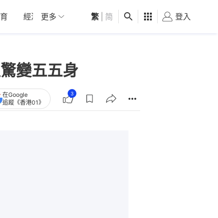
育
經濟
更多
01深圳
繁
觀點
|
简
健康
好食玩飛
登入
女
粗粗驚變五五身
3
在Google
追蹤《香港01》