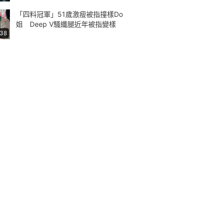
「四料冠軍」51歲激瘦被指撞樣Do
姐 Deep V騷纖腿近年被指變樣
:38