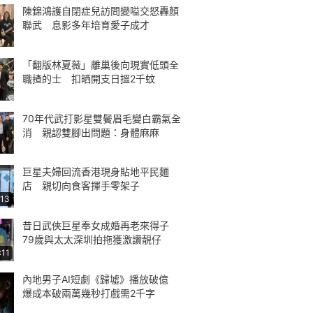
陳錦鴻護自閉症兒訪問變嗌交怒轟顏
聯武 息影多年培育愛子成才
「翻版林夏薇」離巢後向現實低頭全
職揸的士 扣晒開支日搵2千蚊
70年代武打影星雙鬢眉毛變白霸氣全
消 親認雙腳出問題：身體麻麻
巨星夫婦回流香港現身貼地平民麵
店 親切向食客揮手零架子
:13
昔日武俠巨星奉女成婚再老來得子
79歲與太太深圳拍拖獲激讚靚仔
:11
內地男子AI短劇《歸墟》播放破億
爆成本破兩萬幾秒打戲需2千字