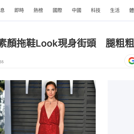
息
即時
熱榜
國際
中國
科技
生活
體
dot素顏拖鞋Look現身街頭 腿
55