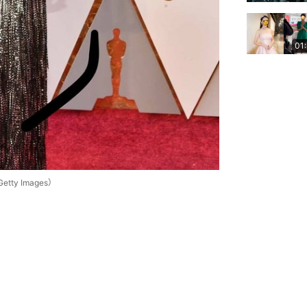
01
ty Images）