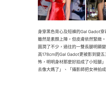
身穿黑色背心及短褲的Gal Gado
雖然是素顏上陣，但皮膚依然緊緻。
圓潤了不少，過往的一雙長腿明顯變
高178cm的Gal Gadot更被影
怖，明明身材那麼好拍成了小短腿」
去像大媽了」、「攝影師把女神拍成