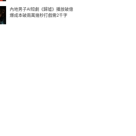
內地男子AI短劇《歸墟》播放破億
爆成本破兩萬幾秒打戲需2千字