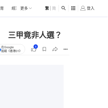
育
經濟
更多
01深圳
繁
觀點
|
简
健康
好食玩飛
登入
女
OR 三甲竟非人選？
8
在Google
追蹤《香港01》