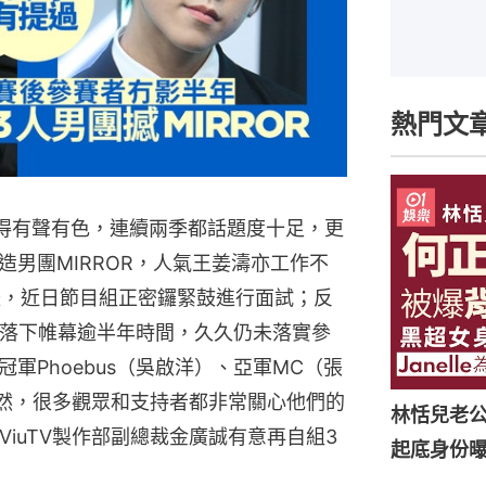
熱門文
辦得有聲有色，連續兩季都話題度十足，更
男團MIRROR，人氣王姜濤亦工作不
鑼，近日節目組正密鑼緊鼓進行面試；反
經落下帷幕逾半年時間，久久仍未落實參
軍Phoebus（吳啟洋）、亞軍MC（張
亦然，很多觀眾和支持者都非常關心他們的
林恬兒老
ViuTV製作部副總裁金廣誠有意再自組3
起底身份