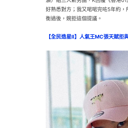
灝）組三人新男團，K回覆《香港0
好熟悉對方；我又啱啱完咗5年約，
衡過後，婉拒這個提議。
【全民造星II】人氣王MC張天賦拒與