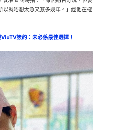
1》記者查詢時指：「雖然組合好玩，但要
所以就唔想太急又簽多幾年。」經他在權
ViuTV簽約：未必係最佳選擇！