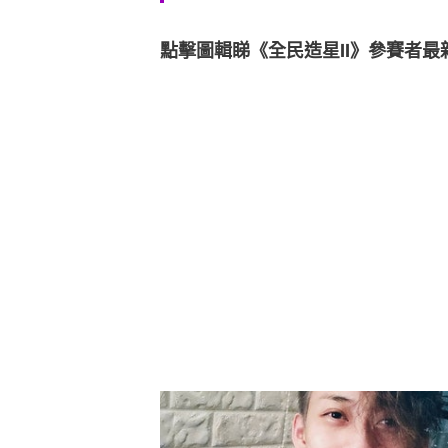
點擊圖輯睇《全民造星II》參賽者