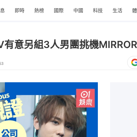
息
即時
熱榜
國際
中國
科技
生活
體
uTV有意另組3人男團挑機MIRR
53