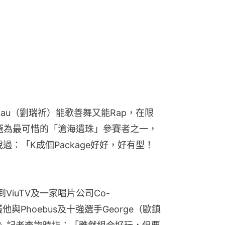
Lau（劉瑞祈）能歌善舞又能Rap，在限
被選為最可惜的「滄海遺珠」參賽者之一，
說過：「K成個Package好好，好有型！
iuTV及一家唱片公司Co-
議他與Phoebus及十強選手George（歐鎮