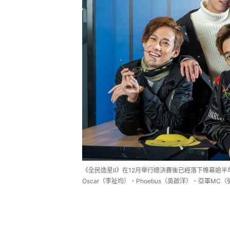
《全民造星II》在12月舉行總決賽後已經落下帷幕逾
Oscar（李祉均）、Phoebus（吳啟洋）、亞軍