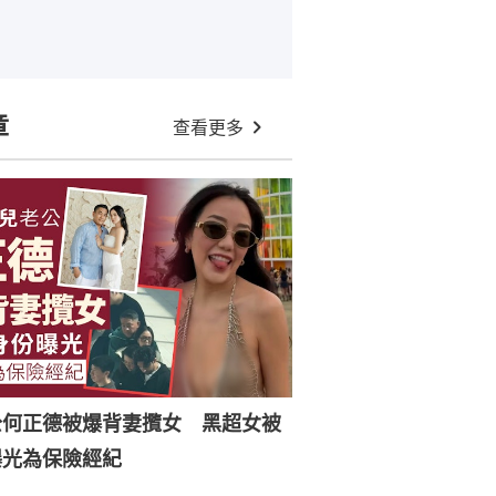
章
查看更多
公何正德被爆背妻攬女 黑超女被
曝光為保險經紀