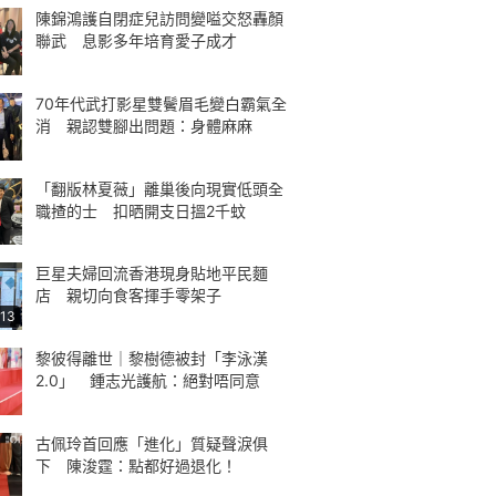
陳錦鴻護自閉症兒訪問變嗌交怒轟顏
聯武 息影多年培育愛子成才
70年代武打影星雙鬢眉毛變白霸氣全
消 親認雙腳出問題：身體麻麻
「翻版林夏薇」離巢後向現實低頭全
職揸的士 扣晒開支日搵2千蚊
巨星夫婦回流香港現身貼地平民麵
店 親切向食客揮手零架子
:13
黎彼得離世｜黎樹德被封「李泳漢
2.0」 鍾志光護航：絕對唔同意
古佩玲首回應「進化」質疑聲淚俱
下 陳浚霆：點都好過退化！