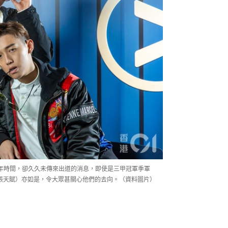
半年時間，卻久久未傳來出道的消息，即使是三甲冠軍季軍
MC（張天賦）亦如是，令大眾甚關心他們的去向。（資料圖片）