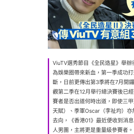
ViuTV選秀節目《全民造星》舉
為娛樂圈帶來新血，第一季成功打造
斷，日前更傳出第3季將在7月開
觀第二季在12月舉行總決賽後已
賽者是否出道何時出道，即使三甲冠
天賦）、季軍Oscar（李祉均）
去向，《香港01》最近便收到消息
人男團，主將更是重量級參賽者。