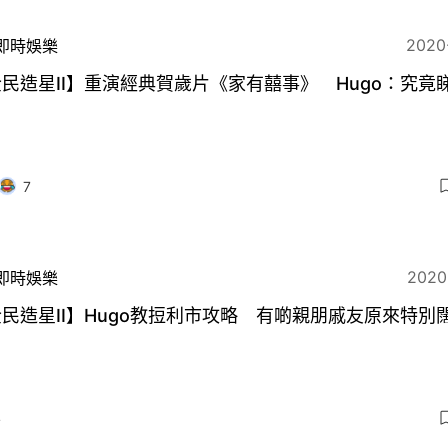
2020
即時娛樂
民造星II】重演經典賀歲片《家有囍事》 Hugo：究竟
？
7
2020
即時娛樂
民造星II】Hugo教𢭃利市攻略 有啲親朋戚友原來特別
4