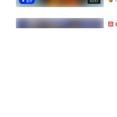
1
02:57
影片
【全
乜
02:15
影片
01線報
關於我們
01招聘
廣告查詢
01