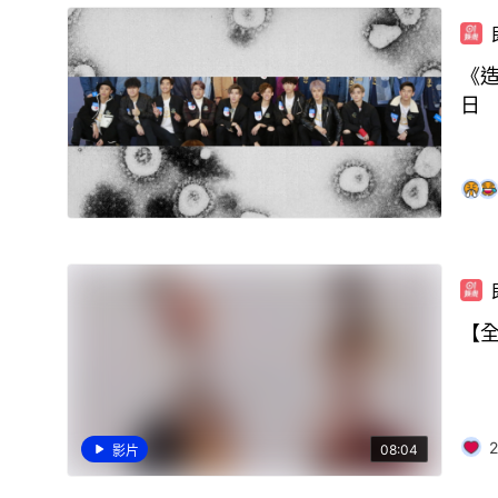
《造
日
【全
2
08:04
影片