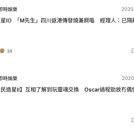
2020
即時娛樂
星II》「M先生」四川返港傳發燒兼屙嘔 經理人：已隔離
39
2020
即時娛樂
民造星II】互相了解到玩靈魂交換 Oscar過程勁放冇偶