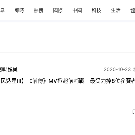
息
即時
熱榜
國際
中國
科技
生活
體
2020-10-23
即時娛樂
民造星III】《前傳》MV掀起前哨戰 最受力捧8位參賽