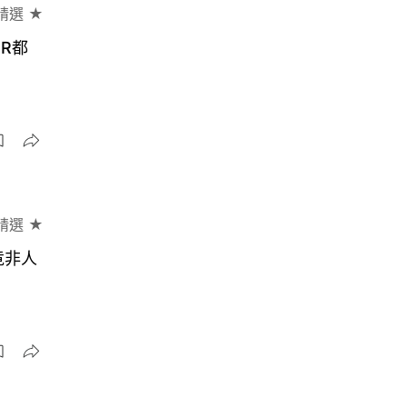
精選 ★
R都
精選 ★
竟非人