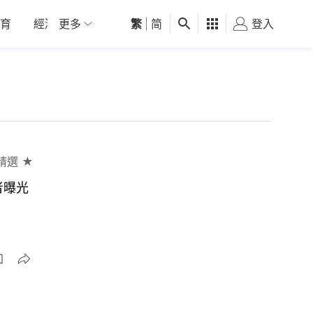
育
經濟
更多
01深圳
繁
觀點
|
简
健康
好食玩飛
登入
女
精選 ★
者曝光