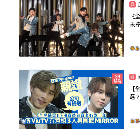
《全
未
【全
選