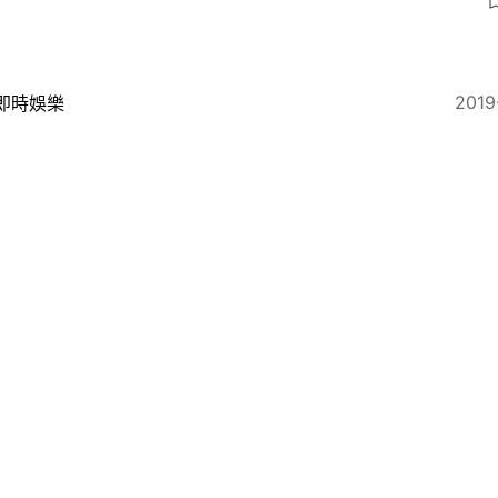
2019
即時娛樂
民造星II】李祉均劍指冠軍 陳樂：MIRROR清楚評判想
App
常見問題
聯絡我們
私隱聲明
條款及細則