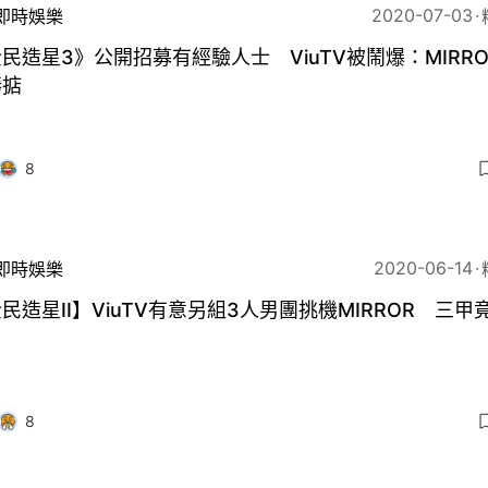
2020-07-03
即時娛樂
民造星3》公開招募有經驗人士 ViuTV被鬧爆：MIRRO
捧掂
8
2020-06-14
即時娛樂
民造星II】ViuTV有意另組3人男團挑機MIRROR 三甲
？
8