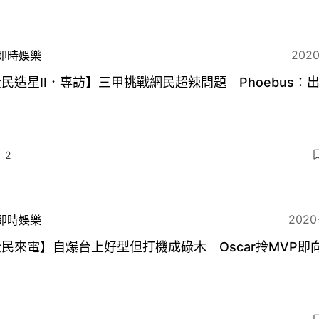
2020
即時娛樂
民造星II．專訪】三甲挑戰網民超辣問題 Phoebus：
！
2
2020
即時娛樂
民來電】自爆台上好型但打機成碌木 Oscar拎MVP即向J
e