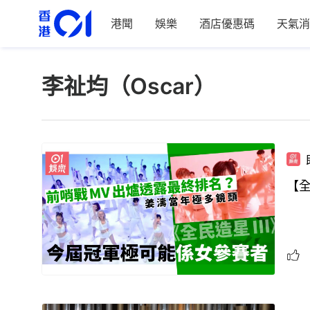
港聞
娛樂
酒店優惠碼
天氣消
李祉均（Oscar）
【全